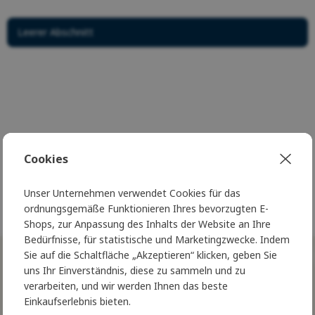
Leerer Abschnitt
Cookies
Seit 20 Jahren glänzen wir für Sie
Seit 20 Jahren glänzen wir f
Unser Unternehmen verwendet Cookies für das
auf Ihrer Reise durch die Natur
auf Ihrer Reise durch die Na
ordnungsgemäße Funktionieren Ihres bevorzugten E-
Shops, zur Anpassung des Inhalts der Website an Ihre
Bedürfnisse, für statistische und Marketingzwecke. Indem
Sie auf die Schaltfläche „Akzeptieren“ klicken, geben Sie
NORSKÝ STYL
uns Ihr Einverständnis, diese zu sammeln und zu
ve Vaší schránce
verarbeiten, und wir werden Ihnen das beste
Einkaufserlebnis bieten.
Treten Sie dem Nordic Club bei und