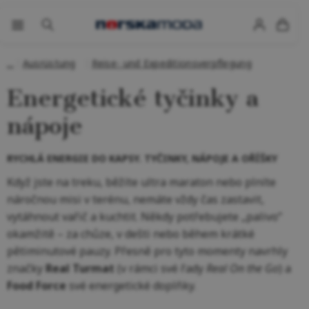
Ausrüstung
Reise- und Expeditionsverpflegung
Energetické tyčinky a
nápoje
RYCHLÁ ENERGIE DO KAPSY. TYČINKY, NÁPOJE A OŘÍŠKY
Když jste na treku, běžíte ultra maraton nebo plníte
náročnou misi v terénu, nemáte vždy čas zastavit,
vytáhnout vařič a kuchtit. Někdy potřebujete „palivo“
okamžitě – za chůze, v dešti nebo během krátké
pětiminutové pauzy. Přesně pro tyto momenty navrhly
značky
Real Turmat
(v rámci své řady
Real On the Go
) a
Food Force
své energetické doplňky.