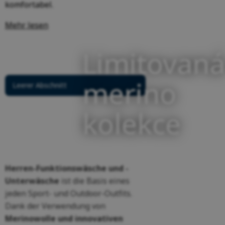
komfortabel.
Mehr lesen
Limitovaná
merino
Leerer Abschnitt
kolekce
Herren-Funktionswäsche und -
Unterwäsche
ist die Basis eines
jeden Sport- und Outdoor-Outfits.
Dank der Verwendung von
Merinowolle und innovativen