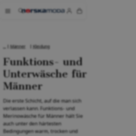
Männer
Kleidung
Funktions- und
Unterwäsche für
Männer
Die erste Schicht, auf die man sich
verlassen kann. Funktions- und
Merinowäsche für Männer hält Sie
auch unter den härtesten
Bedingungen warm, trocken und