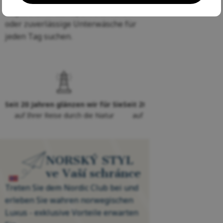
begeben, für den Sport trainieren
oder zuverlässige Unterwäsche für
jeden Tag suchen.
Seit 20 Jahren glänzen wir für Sie
Seit 20 Jahren glänzen wir f
auf Ihrer Reise durch die Natur
auf Ihrer Reise durch die Na
NORSKÝ STYL
ve Vaší schránce
Treten Sie dem Nordic Club bei und
erleben Sie wahren norwegischen
Luxus - exklusive Vorteile erwarten