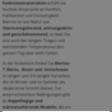
Funktionsmaterialien
erfüllt sie
höchste Ansprüche an Komfort,
Haltbarkeit und Vielseitigkeit.
Merino ist von Natur aus
thermoregulierend, atmungsaktiv
und geruchshemmend
, so dass Sie
sich auch bei langem Tragen und
wechselnden Temperaturen den
ganzen Tag über wohl fühlen.
In der Kollektion finden Sie
Merino-
T-Shirts, -Boxer und -Unterhosen
in langen und 3/4-langen Varianten,
die im Winter und im Sommer als
ideale erste Schicht dienen. Für
anspruchsvollere Bedingungen gibt
es
doppellagige und
wärmeisolierende Modelle
, die ein