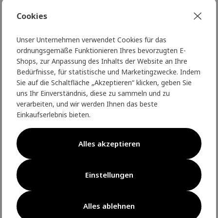
noch höheres Maß an Wärme und
Schutz bieten. Sportler werden
Cookies
leichte und atmungsaktive
Laufshirts und -westen
zu schätzen
Unser Unternehmen verwendet Cookies für das
wissen, während spezielle
ordnungsgemäße Funktionieren Ihres bevorzugten E-
Shops, zur Anpassung des Inhalts der Website an Ihre
Umgebungen
feuerfeste
Bedürfnisse, für statistische und Marketingzwecke. Indem
Kleidungsstücke
mit maximaler
Sie auf die Schaltfläche „Akzeptieren“ klicken, geben Sie
Haltbarkeit erfordern.
uns Ihr Einverständnis, diese zu sammeln und zu
verarbeiten, und wir werden Ihnen das beste
Darüber hinaus gibt es Accessoires
Einkaufserlebnis bieten.
wie
multifunktionale Halsbänder
,
die die Möglichkeiten des
Alles akzeptieren
Schichtenwechsels erweitern, und
bequeme
Baumwollmodelle
für die
Freizeit. Jedes Teil ist so konzipiert,
Einstellungen
dass es
Bewegungsfreiheit,
Strapazierfähigkeit und
ultimativen Komfort
bietet - egal,
Alles ablehnen
ob Sie sich auf eine Expedition