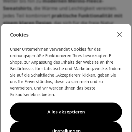
Wetter bis hin zu
modernen Merino-Fleece-
Sweatshirts
, die Wärme und Leichtigkeit vereinen.
Jedes Teil kombiniert
praktische Funktionalität mit
einem klaren Design
, das sich für die freie Natur
ebenso eignet wie für die Stadt.
Cookies
Merinowolle ist außerdem ein
nachhaltiges und
Unser Unternehmen verwendet Cookies für das
langlebiges Material
, das über Jahre hinweg hält. Um
ordnungsgemäße Funktionieren Ihres bevorzugten E-
alle Eigenschaften zu erhalten, empfehlen wir, die
Shops, zur Anpassung des Inhalts der Website an Ihre
Sweatshirts mit
Biowash-Naturwaschgels
zu waschen,
Bedürfnisse, für statistische und Marketingzwecke. Indem
die sowohl die Wolle als auch die Umwelt schonen.
Sie auf die Schaltfläche „Akzeptieren“ klicken, geben Sie
uns Ihr Einverständnis, diese zu sammeln und zu
Mit Merino-Sweatshirts haben Sie einen
zuverlässigen
verarbeiten, und wir werden Ihnen das beste
Begleiter für jede Jahreszeit
- eine vielseitige Schicht,
Einkaufserlebnis bieten.
die Sie warm und bequem hält und gleichzeitig Ihren
unverwechselbaren Stil unterstreicht.
Alles akzeptieren
Einstellungen