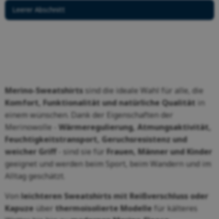
Leerer Abschnitt
Merino-Sweatshirts
sind die ideale Wahl für alle, die
Komfort, Funktionalität und natürliche Qualität
in
einem wünschen. Dank der Eigenschaften der
Merinowolle -
Wärmeregulierung, Atmungsaktivität,
Feuchtigkeitstransport, Geruchsresistenz und
weicher Griff
- sind sie für
Frauen, Männer und Kinder
geeignet und werden beim Sport, beim Wandern und im
Alltag geschätzt.
Von
leichteren Sweatshirts mit Reißverschluss oder
Kapuze
über
thermoisolierte Modelle
für kälteres