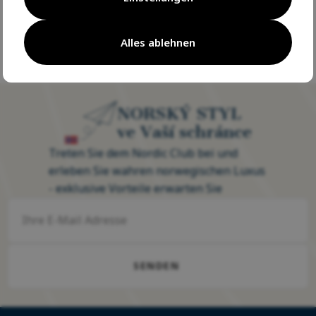
Seit 20 Jahren glänzen wir für Sie
Seit 20 Jahren glänzen wir f
Alles ablehnen
auf Ihrer Reise durch die Natur
auf Ihrer Reise durch die Na
NORSKÝ STYL
ve Vaší schránce
Treten Sie dem Nordic Club bei und
erleben Sie wahren norwegischen Luxus
- exklusive Vorteile erwarten Sie
SENDEN