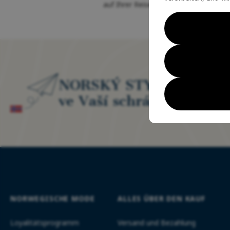
auf Ihrer Reise durch die Natur
Tre
NORSKÝ STYL
erl
ve Vaší schránce
- ex
NORWEGISCHE MODE
ALLES ÜBER DEN KAUF
Loyalitätsprogramm
Versand und Bezahlung