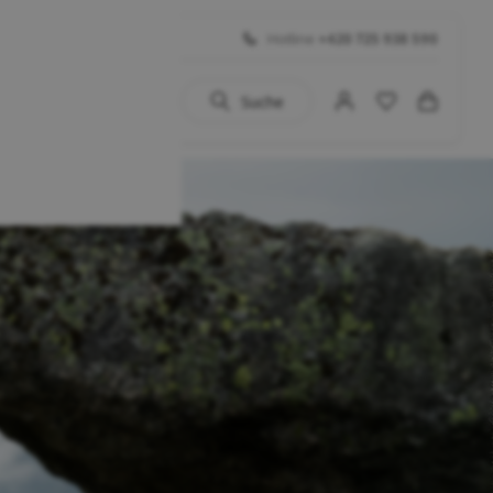
Hotline
+420 725 938 590
Suche
uhe
 BIG SALE
Schuhe
...)