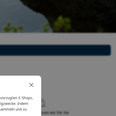
vorzugten E-Shops,
tingzwecke. Indem
u sammeln und zu
Sie
Seit 20 Jahren glänzen wir für Sie