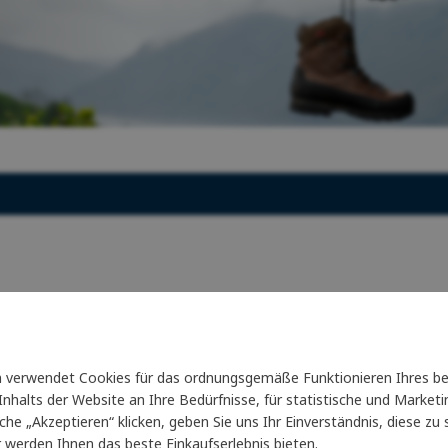
Funktions- und Unterwäsche für Frauen
Pelze
Letní outlet
nkgutscheine
Handschuhe für Frauen
Kaffee und Tee
Letní outlet
 und Kissen aus Wolle
Waschgels
irs
Geschenke
verwendet Cookies für das ordnungsgemäße Funktionieren Ihres be
nhalts der Website an Ihre Bedürfnisse, für statistische und Marke
läche „Akzeptieren“ klicken, geben Sie uns Ihr Einverständnis, diese z
it 20 Jahren glänzen wir für Sie
Seit 20 Jahren glänzen wir für 
r werden Ihnen das beste Einkaufserlebnis bieten.