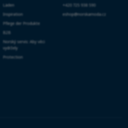
Läden
+420 725 938 590
Inspiration
eshop@norskamoda.cz
Pflege der Produkte
B2B
Norský servis: Aby věci
vydržely
Protection