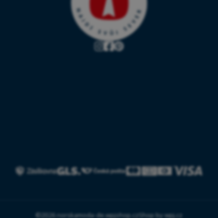
©2026 norskamoda-de.wpjshop.cz
Shop by
wpj.cz