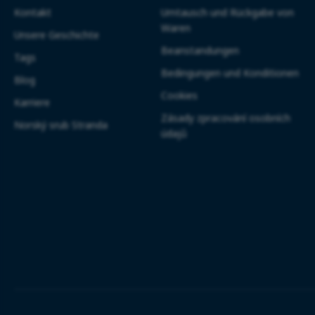
Kontakt
Umtausch und Rückgabe von
Waren
Unsere Geschichte
Beanstandungen
Tags
Bedingungen und Konditionen
Blog
Cookies
Karriere
Zásady zpracování osobních
Norský srub Stranda
údajů