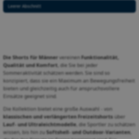
Leerer Abschnitt
Die Shorts für Männer
vereinen
Funktionalität,
Qualität und Komfort
, die Sie bei jeder
Sommeraktivität schätzen werden. Sie sind so
konzipiert, dass sie ein Maximum an Bewegungsfreiheit
bieten und gleichzeitig auch für anspruchsvollere
Einsätze geeignet sind.
Die Kollektion bietet eine große Auswahl - von
klassischen und verlängerten Freizeitshorts
über
Lauf- und Ultraleichtmodelle
, die Sportler zu schätzen
wissen, bis hin zu
Softshell- und Outdoor-Varianten
,