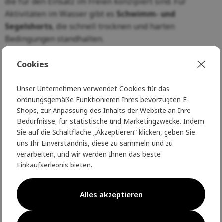
die für den Einsatz im Freien konzipiert sind. Für
Aktivitäten im Wasser gibt es
Schwimm- und
Segelshorts
, die schnell trocknen und harten
Bedingungen standhalten.
Liebhaber natürlicher Materialien werden sich über
Cookies
Shorts aus Wolle und Baumwolle
freuen, die nicht nur
angenehm auf der Haut liegen, sondern auch nachhaltig
Unser Unternehmen verwendet Cookies für das
sind. Es gibt auch Modelle aus
recycelten Stoffen
, die
ordnungsgemäße Funktionieren Ihres bevorzugten E-
eine umweltfreundliche Wahl mit hoher Qualität und
Shops, zur Anpassung des Inhalts der Website an Ihre
modernem Stil verbinden.
Bedürfnisse, für statistische und Marketingzwecke. Indem
Sie auf die Schaltfläche „Akzeptieren“ klicken, geben Sie
Ganz gleich, ob Sie leichte Shorts für den Sport, robuste
uns Ihr Einverständnis, diese zu sammeln und zu
Modelle für den Outdoor-Bereich oder bequeme Shorts
verarbeiten, und wir werden Ihnen das beste
Einkaufserlebnis bieten.
für den Stadtbummel suchen, norwegische Herrenshorts
bieten
Top-Qualität, Haltbarkeit und Komfort, auf
den Sie sich verlassen können
.
Alles akzeptieren