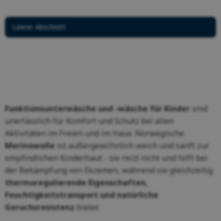
Leerer Abschnitt
Funktionsunterwäsche und -wäsche für Kinder
sind
unerlässlich für Komfort und Schutz bei allen
Aktivitäten im Freien und im Haus. Norwegische
Merinowolle
ist außergewöhnlich weich und sanft zur
empfindlichen Kinderhaut - sie reizt nicht und hilft bei
der Bekämpfung von Ekzemen, während sie gleichzeitig
thermoregulierende Eigenschaften,
Feuchtigkeitstransport und natürliche
Geruchsresistenz
bietet.