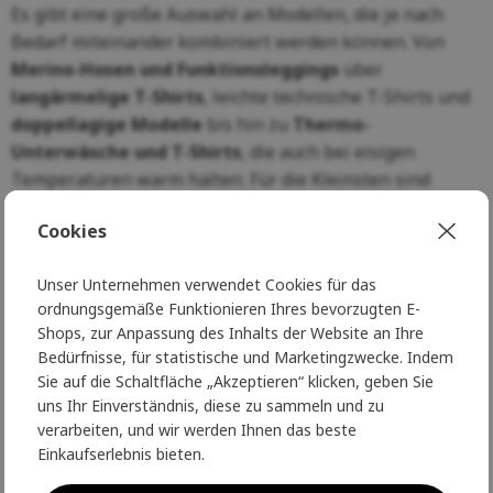
Es gibt eine große Auswahl an Modellen, die je nach
Bedarf miteinander kombiniert werden können. Von
Merino-Hosen und Funktionsleggings
über
langärmelige T-Shirts
, leichte technische T-Shirts und
doppellagige Modelle
bis hin zu
Thermo-
Unterwäsche und T-Shirts
, die auch bei eisigen
Temperaturen warm halten. Für die Kleinsten sind
Merino-Bodys
ideal, auch zweilagig, die besonders
Cookies
warm halten.
Es gibt auch
Jumpsuits aus Merino und Wolle für
Unser Unternehmen verwendet Cookies für das
Kinder
, die den ganzen Körper warm halten, oder
ein
ordnungsgemäße Funktionieren Ihres bevorzugten E-
superleichtes Merino-Shirt
für wärmere Tage. Für den
Shops, zur Anpassung des Inhalts der Website an Ihre
Bedürfnisse, für statistische und Marketingzwecke. Indem
Winter gibt es
warme Merinokleidung
, die auch bei
Sie auf die Schaltfläche „Akzeptieren“ klicken, geben Sie
längeren Aufenthalten im Freien für maximalen Komfort
uns Ihr Einverständnis, diese zu sammeln und zu
sorgt.
verarbeiten, und wir werden Ihnen das beste
Einkaufserlebnis bieten.
Jedes Teil ist so konzipiert, dass es Kindern
Bewegungsfreiheit, Strapazierfähigkeit und