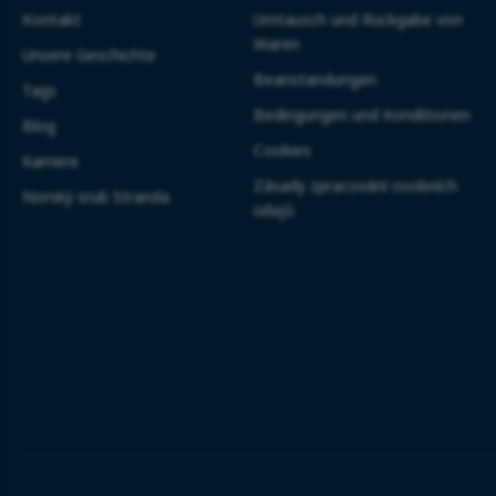
Kontakt
Umtausch und Rückgabe von
Waren
Unsere Geschichte
Beanstandungen
Tags
Bedingungen und Konditionen
Blog
Cookies
Karriere
Zásady zpracování osobních
Norský srub Stranda
údajů