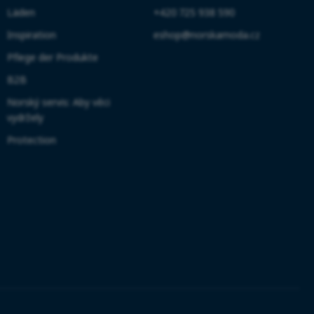
Läden
+420 725 938 590
Inspiration
eshop@norskamoda.cz
Pflege der Produkte
B2B
Norský servis: Aby věci
vydržely
Protection