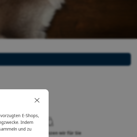
vorzugten E-Shops,
tingzwecke. Indem
u sammeln und zu
Sie
Seit 20 Jahren glänzen wir für Sie