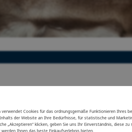
Funktions- und Unterwäsche für Frauen
Pelze
Letní outlet
nkgutscheine
Handschuhe für Frauen
Kaffee und Tee
Letní outlet
 und Kissen aus Wolle
Waschgels
irs
Geschenke
verwendet Cookies für das ordnungsgemäße Funktionieren Ihres be
nhalts der Website an Ihre Bedürfnisse, für statistische und Marke
läche „Akzeptieren“ klicken, geben Sie uns Ihr Einverständnis, diese z
it 20 Jahren glänzen wir für Sie
Seit 20 Jahren glänzen wir für 
r werden Ihnen das beste Einkaufserlebnis bieten.