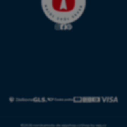
©2026 norskamoda-de.wpjshop.cz
Shop by
wpj.cz