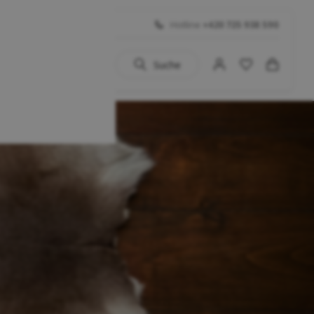
Hotline
+420 725 938 590
Suche
uhe
 BIG SALE
Schuhe
...)