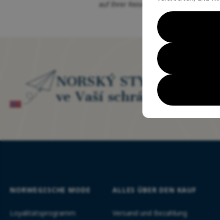
auf Ihrer Reise durch die Natur
Tre
NORSKÝ STYL
erl
ve Vaší schránce
- ex
NORWEGISCHE MODE
ALLES ÜBER DEN KAUF
Loyalitätsprogramm
Versand und Bezahlung