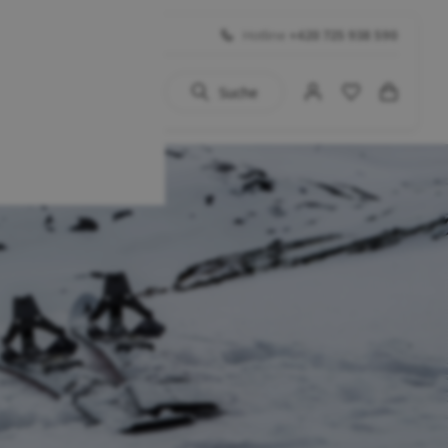
Hotline
+420 725 938 590
Suche
uhe
 BIG SALE
Schuhe
...)