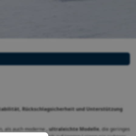
tabilität, Rückschlagsicherheit und Unterstützung
en, als auch moderne
, ultraleichte Modelle
, die geringes