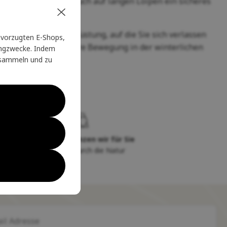
ters standhält und auch auf langen Loipen ein sicheres
ten Ihnen eine Ausrüstung, auf die Sie sich verlassen
vorzugten E-Shops,
itätsstöcke machen Ihre Bewegung in der winterlichen
tingzwecke. Indem
u sammeln und zu
Sie
Seit 20 Jahren glänzen wir für Sie
auf Ihrer Reise durch die Natur