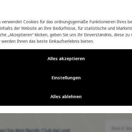
 ist so konzipiert, dass es den harten Bedingungen des Win
ordischer Tradition und präziser Handwerkskunst
und bie
verwendet Cookies für das ordnungsgemäße Funktionieren Ihres be
e Loipe oder eine mehrtägige Expedition unternehmen, Qual
nhalts der Website an Ihre Bedürfnisse, für statistische und Marke
läche „Akzeptieren“ klicken, geben Sie uns Ihr Einverständnis, diese z
r werden Ihnen das beste Einkaufserlebnis bieten.
Alles akzeptieren
Einstellungen
it 20 Jahren glänzen wir für Sie
Seit 20 Jahren glänzen wir für 
auf Ihrer Reise durch die Natur
auf Ihrer Reise durch die Natur
Alles ablehnen
ten Sie dem Nordic Club bei und