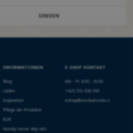
SENDEN
INFORMATIONEN
E-SHOP KONTAKT
Blog
Mo - Fr: 8:00 - 16:00
Läden
+420 725 938 590
Inspiration
eshop@norskamoda.cz
Pflege der Produkte
B2B
Norský servis: Aby věci