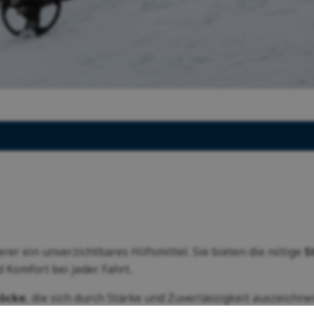
Gelände.
Funktions- und Unterwäsche für Frauen
Pelze
Letní outlet
nkgutscheine
Handschuhe für Frauen
Kaffee und Tee
Letní outlet
 und Kissen aus Wolle
Waschgels
irs
Geschenke
er ein unverzichtbares Hilfsmittel. Sie bieten die nötige
S
Komfort bei jeder Fahrt.
töcke
, die sich durch Stärke und Zuverlässigkeit auszeichn