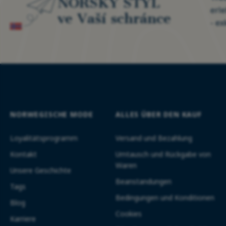
NORSKÝ STYL
erl
ve Vaší schránce
- ex
NORWEGISCHE MODE
ALLES ÜBER DEN KAUF
Loyalitätsprogramm
Versand und Bezahlung
Kontakt
Umtausch und Rückgabe von
Waren
Unsere Geschichte
Beanstandungen
Tags
Bedingungen und Konditionen
Blog
Cookies
Karriere