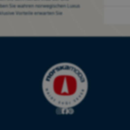
eben Sie wahren norwegischen Luxus
klusive Vorteile erwarten Sie