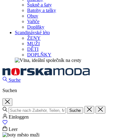
Šukně a šaty
Batohy a tašky
Obuv
Vařiče
Doplňky
Scandinávské léto
ŽENY
MUŽI
DĚTI
DOPLŇKY
Suche
Suchen
Suche
Einloggen
Leer