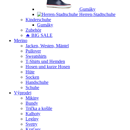
Gumáky
Herren-Stadtschuhe
Kinderschuhe
Gumáky
Zubehör
🔥 BIG SALE
Merino
Jacken, Westen, Mäntel
Pullover
Sweatshirts
T-Shirts und Hemden
Hosen und kurze Hosen
Hüte
Socken
Handschuhe
Schuhe
Výprodej
Mikiny
Bundy
Trička a košile
Kalhoty
Legíny
Svetry
Kraťasy