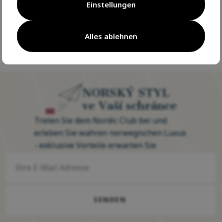
Einstellungen
Alles ablehnen
Seit 20 Jahren glänzen wir für Sie
Seit 20 Jahren glänzen wir f
auf Ihrer Reise durch die Natur
auf Ihrer Reise durch die Na
NORSKÝ STYL
ve Vaší schránce
Treten Sie dem Nordic Club bei und
erleben Sie wahren norwegischen Luxus
- exklusive Vorteile erwarten Sie
SENDEN