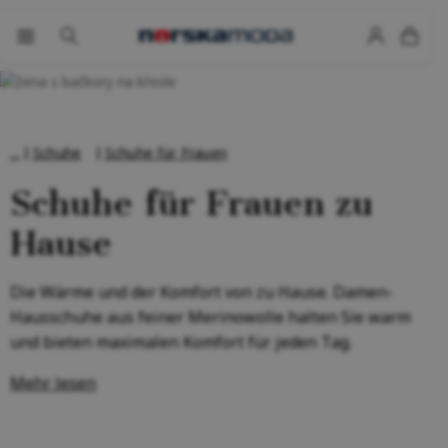
Schuhe
Schuhe für Frauen
Schuhe für Frauen zu
Hause
Die Wärme und der Komfort von zu Hause. Damen-
Hausschuhe aus feiner Merinowolle halten Sie warm
und bieten maximalen Komfort für jeden Tag.
Mehr lesen