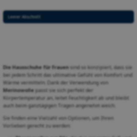
Leerer Abschnitt
Die Hausschuhe für Frauen
sind so konzipiert, dass sie
bei jedem Schritt das ultimative Gefühl von Komfort und
Wärme vermitteln. Dank der Verwendung von
Merinowolle
passt sie sich perfekt der
Körpertemperatur an, leitet Feuchtigkeit ab und bleibt
auch beim ganztägigen Tragen angenehm weich.
Sie finden eine Vielzahl von Optionen, um Ihren
Vorlieben gerecht zu werden: