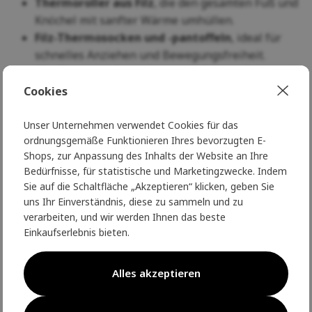
Thermoroller aus Filz
, die den gesamten Fuß und
Knöchel mit sanfter Wärme umhüllen.
Filz-Thermosocken und -pantoffeln
, ideal für
schnelles Anziehen und Bewegungsfreiheit.
Filz-Thermoroller mit wasserdichten Sohlen
, die
vor Feuchtigkeit schützen und für kältere Böden
Cookies
geeignet sind.
Unser Unternehmen verwendet Cookies für das
Jedes Modell ist aus
feinster Merinowolle
gefertigt, die
ordnungsgemäße Funktionieren Ihres bevorzugten E-
langlebig, atmungsaktiv und natürlich antibakteriell ist.
Shops, zur Anpassung des Inhalts der Website an Ihre
So bleiben die Schuhe auch bei täglichem Gebrauch
Bedürfnisse, für statistische und Marketingzwecke. Indem
Sie auf die Schaltfläche „Akzeptieren“ klicken, geben Sie
frisch und bequem.
uns Ihr Einverständnis, diese zu sammeln und zu
Die Damen-Hausschuhe von Norwegian Fashion sind
verarbeiten, und wir werden Ihnen das beste
Einkaufserlebnis bieten.
nicht nur ein praktisches Accessoire, sondern auch ein
Garant für Gemütlichkeit und Luxus
, den Sie sich
jeden Tag in Ihrem Zuhause gönnen können.
Alles akzeptieren