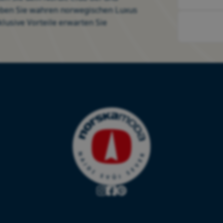
eben Sie wahren norwegischen Luxus
klusive Vorteile erwarten Sie