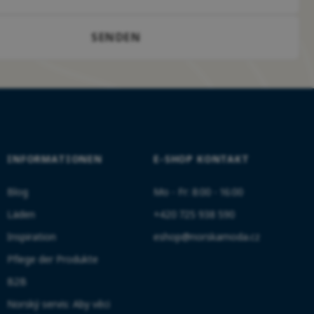
SENDEN
INFORMATIONEN
E-SHOP KONTAKT
Blog
Mo - Fr: 8:00 - 16:00
Läden
+420 725 938 590
Inspiration
eshop@norskamoda.cz
Pflege der Produkte
B2B
Norský servis: Aby věci