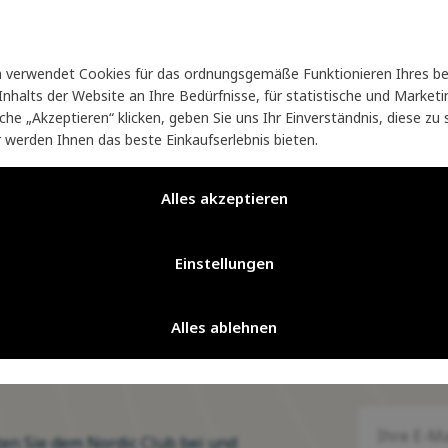
wird Handschuhe aus
feiner Merino- oder der berühmten n
webte Handschuhe
, die sich ideal für Winterwanderungen e
verwendet Cookies für das ordnungsgemäße Funktionieren Ihres be
rapazierfähigkeit kombiniert werden. Mit einer großen Ausw
nhalts der Website an Ihre Bedürfnisse, für statistische und Marke
ine elegante Ergänzung Ihrer Wintergarderobe darstellen.
läche „Akzeptieren“ klicken, geben Sie uns Ihr Einverständnis, diese z
r werden Ihnen das beste Einkaufserlebnis bieten.
Alles akzeptieren
Einstellungen
it 20 Jahren glänzen wir für Sie
Seit 20 Jahren glänzen wir für 
auf Ihrer Reise durch die Natur
auf Ihrer Reise durch die Natur
Alles ablehnen
ten Sie dem Nordic Club bei und