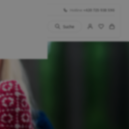
Hotline
+420 725 938 590
Suche
uhe
 BIG SALE
Schuhe
...)