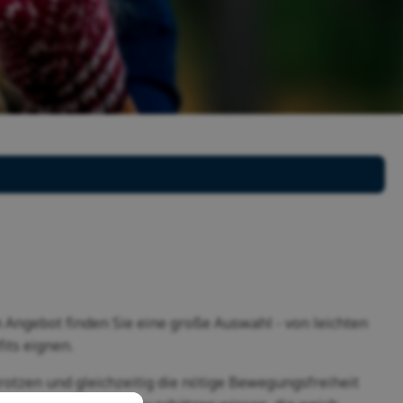
 Angebot finden Sie eine große Auswahl - von leichten
fits eignen.
trotzen und gleichzeitig die nötige Bewegungsfreiheit