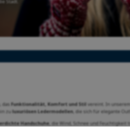
ie Stadt.
Funktions- und Unterwäsche für Frauen
Pelze
Letní outlet
nkgutscheine
Handschuhe für Frauen
Kaffee und Tee
Letní outlet
 und Kissen aus Wolle
Waschgels
irs
Geschenke
, das
Funktionalität, Komfort und Stil
vereint. In unserem
hin zu
luxuriösen Ledermodellen
, die sich für elegante Out
serdichte Handschuhe
, die Wind, Schnee und Feuchtigkeit 