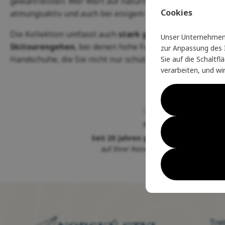
gewährleisten. Wer Wert auf natürliche Qualität legt, 
Cookies
atmungsaktiv und auch bei eisigem Wetter warm sind.
Die Kollektion umfasst auch
stark gestrickte und ge
Unser Unternehmen 
Skitourengehen
, bei denen hohe Funktionalität und St
zur Anpassung des I
Handschuhe, die Sie nicht nur schützen, sondern auch e
Sie auf die Schaltf
verarbeiten, und wi
Seit 20 Jahren glänzen wir für Sie
Se
auf Ihrer Reise durch die Natur
Tre