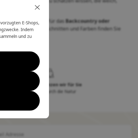
orwegischen Wolle
zu schätzen wissen, die weich,
ignen, sowie Modelle für das
Backcountry oder
vorzugten E-Shops,
ahl an Materialien, Schnitten und Farben finden Sie
tingzwecke. Indem
u sammeln und zu
Sie
Seit 20 Jahren glänzen wir für Sie
auf Ihrer Reise durch die Natur