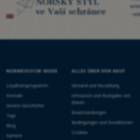
NORSKÝ STYL
erl
ve Vaší schránce
- ex
NORWEGISCHE MODE
ALLES ÜBER DEN KAUF
Loyalitätsprogramm
Versand und Bezahlung
Kontakt
Umtausch und Rückgabe von
Waren
Unsere Geschichte
Beanstandungen
Tags
Bedingungen und Konditionen
Blog
Cookies
Karriere