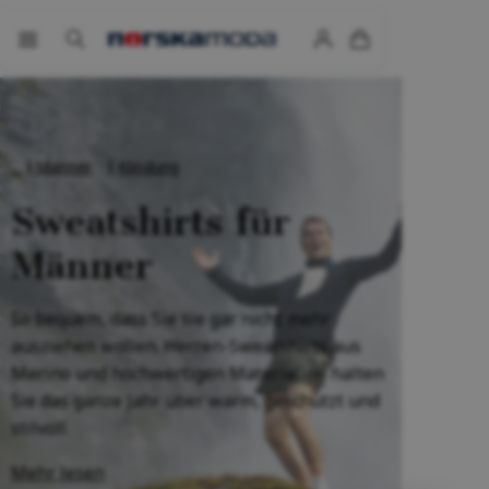
Männer
Kleidung
Sweatshirts für
Männer
So bequem, dass Sie sie gar nicht mehr
ausziehen wollen. Herren-Sweatshirts aus
Merino und hochwertigen Materialien halten
Sie das ganze Jahr über warm, geschützt und
stilvoll.
Mehr lesen