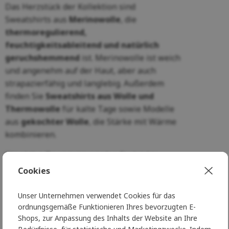
Das Herzstück der Kollektion sind
Sweatshirts aus
Merinowolle
, die
thermoregulierend,
feuchtigkeitsableitend und natürlich
geruchshemmend
ist. Merinowolle ist weich
und angenehm auf der Haut, aber auch
strapazierfähig und langlebig. Außerdem
finden Sie
Sweatshirts aus Wolle und
Thermowolle
für kalte Tage sowie Modelle
aus
gekochter Wolle
, die Stärke mit Wärme
kombinieren.
Für aktive Bewegung werden Sie leichte
Kapuzenpullover aus Fleece
zu schätzen
Cookies
wissen, die atmungsaktiv, schnelltrocknend
und pflegeleicht sind. Es gibt Modelle
mit
Unser Unternehmen verwendet Cookies für das
Reißverschluss, mit Kapuze und ohne
ordnungsgemäße Funktionieren Ihres bevorzugten E-
Shops, zur Anpassung des Inhalts der Website an Ihre
Kapuze
, so dass Sie das Modell wählen