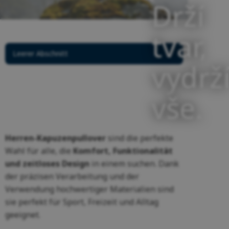
Drží
tvar,
Leerer Abschnitt
vydrž
vše.
Herren-Kapuzenpullover
sind die perfekte
Wahl für alle, die
Komfort, Funktionalität
und zeitloses Design
in einem suchen. Dank
der präzisen Verarbeitung und der
Verwendung hochwertiger Materialien sind
sie perfekt für Sport, Freizeit und Alltag
geeignet.