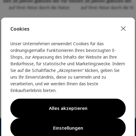
Seit 20 Jahren glänzen wir für Sie
Seit 20 Jahren glänzen wir f
auf Ihrer Reise durch die Natur
auf Ihrer Reise durch die Na
Cookies
NORSKÝ STYL
ve Vaší schránce
Unser Unternehmen verwendet Cookies für das
ordnungsgemäße Funktionieren Ihres bevorzugten E-
Treten Sie dem Nordic Club bei und
Shops, zur Anpassung des Inhalts der Website an Ihre
erleben Sie wahren norwegischen Luxus
Bedürfnisse, für statistische und Marketingzwecke. Indem
- exklusive Vorteile erwarten Sie
Sie auf die Schaltfläche „Akzeptieren“ klicken, geben Sie
uns Ihr Einverständnis, diese zu sammeln und zu
verarbeiten, und wir werden Ihnen das beste
Einkaufserlebnis bieten.
SENDEN
Alles akzeptieren
NORWEGISCHE MODE
Einstellungen