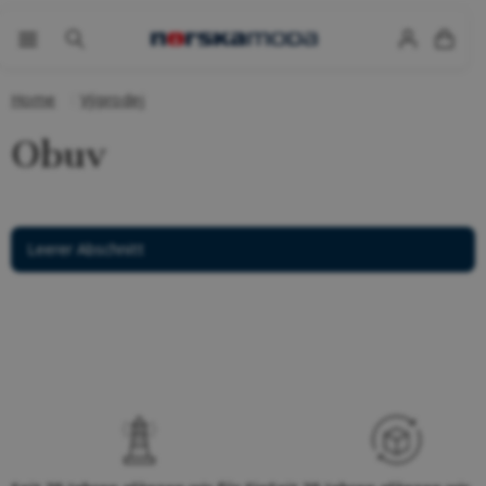
Home
Výprodej
Obuv
Leerer Abschnitt