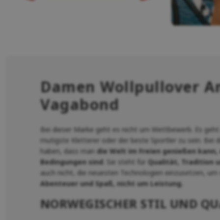
Damen Wollpullover 
Vagabond
Bei dieser Marke geht es nicht um Wettbewerb. Es geht n
mutigste Kletterer oder der beste Sportler zu sein. Bei
haben, dass man
die Welt im Freien genießen kann,
Bedingungen sind
. Sie steht für
Qualität, Tradition 
auch nicht, die neuesten Technologien einzusetzen, um 
Abenteuer und Spaß, nicht um Leistung.
NORWEGISCHER STIL UND QU