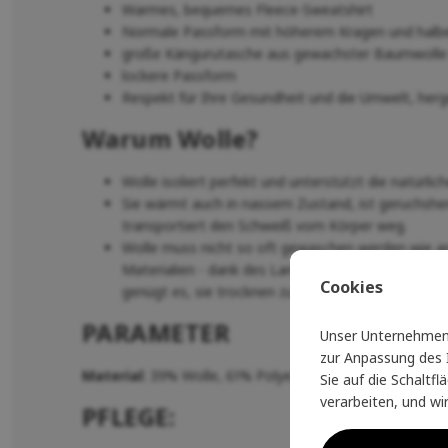
Warmes, bequemes Fleece-Sweatshirt
Normale Passform mit höherem Kragen und halb
große Kängurutasche aus gewachster Baumwolle 
lockere Passform
Respekt für Ihre Gesundheit und die Umwelt, herge
Warum Wolle?
Wolle isoliert perfekt und unterstützt die natürl
Sie wärmt auch in nassem Zustand, ist geruchsh
transportiert den Schweiß vom Körper weg.
Wolle muss nicht so oft gewaschen werden wie an
Materialien - dank des Lanolins in der Faser ist 
Cookies
genügt es, sie trocknen zu lassen und zu lüften
PARAMETER
Unser Unternehmen 
zur Anpassung des I
Material
: 39% Wolle, 61% Polyester
Sie auf die Schaltf
verarbeiten, und wi
PFLEGE: