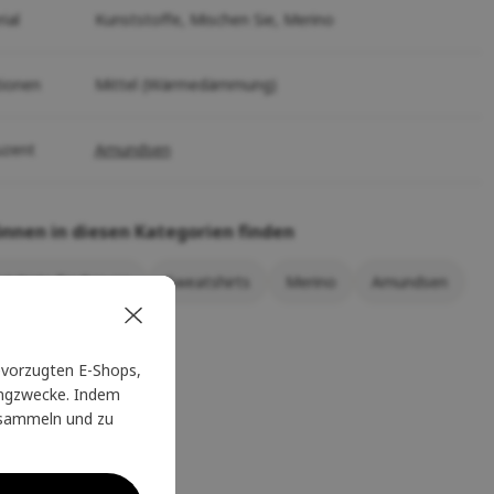
ial
Kunststoffe,
Mischen Sie,
Merino
tionen
Mittel (Wärmedämmung)
uzent
Amundsen
önnen in diesen Kategorien finden
tshirts für Frauen
Sweatshirts
Merino
Amundsen
vorzugten E-Shops,
tingzwecke. Indem
u sammeln und zu