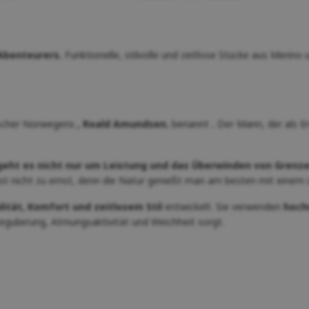
Abenteurers.
Funktionelle, stilvolle und zeitlose Stücke aus Merino
rscher Norwegens
, Roald Amundsen
, benannt
.
Der Mann, der als Er
 geht es nicht nur um Leistung und das Überwinden von Gren
st nicht zu ernst, denn die Natur genießt man am besten mit einem L
lität, Komfort und zeitlosem Stil
entwickelt. Sie verwenden
hoch
egulierung, Atmungsaktivität und Weichheit sorgt.