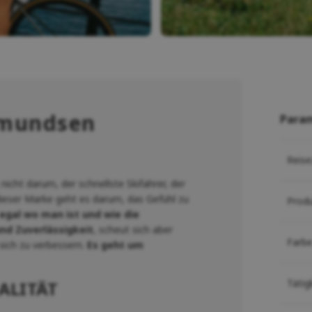
Amundsen
Para
Reise
icht darum, der schnellste Skifahrer, der
 dieser Marke geht es darum, das Gefühl zu
Prod
 egal wo man ist und wie die
und Zuverlässigkeit
, scheut sich aber
Farb
sich zu verbessern.
Es geht um
Tätig
ALITÄT