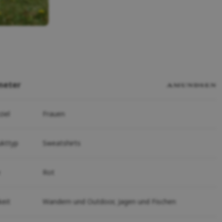
meter
ziel
Frauen
ukttyp
Sweatshirts
e
Rot
keit
Wandern und Outdoor,
Jagen und Fischen