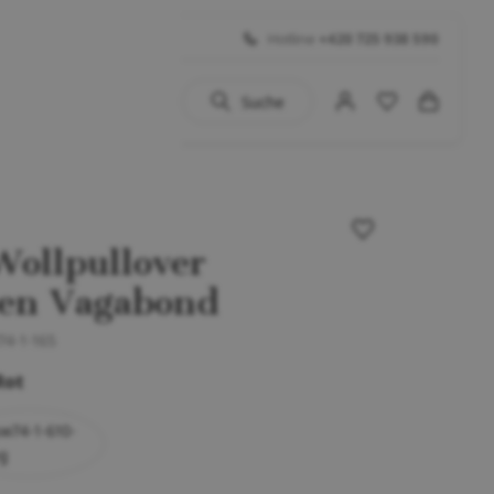
Hotline
+420 725 938 590
Suche
uhe
 BIG SALE
Schuhe
ollpullover
en Vagabond
...)
4-1-165
Rot