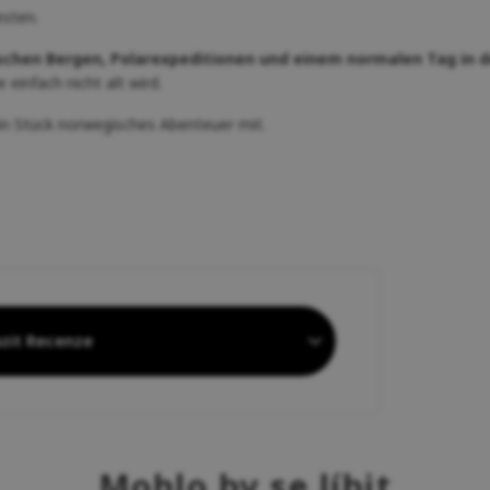
sten.
chen Bergen, Polarexpeditionen und einem normalen Tag in d
ie einfach nicht alt wird.
n Stück norwegisches Abenteuer mit.
zit Recenze
Mohlo by se líbit