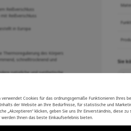
Mater
em Reißverschluss
mit Reißverschluss
Funk
stellt in Europa
Prod
iche Thermoregulierung des Körpers
emmend, schnelltrocknend und
Sie k
dere natürliche und synthetische
Swea
sie selbstreinigend und nach dem Gebrauch
verwendet Cookies für das ordnungsgemäße Funktionieren Ihres be
nhalts der Website an Ihre Bedürfnisse, für statistische und Marke
läche „Akzeptieren“ klicken, geben Sie uns Ihr Einverständnis, diese z
r werden Ihnen das beste Einkaufserlebnis bieten.