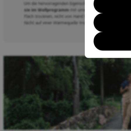
Um die hervorragenden Eigenschaften der Wolle so lang
sie im Wollprogramm
mit umweltfreundlichen
Waschmi
Flach trocknen, nicht von Hand trocknen - einfach das
Nicht auf einer Wärmequelle trocknen.