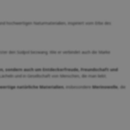
 und hochwertigen Naturmaterialien, inspiriert vom Erbe des
ster den Südpol bezwang. Wie er verbindet auch die Marke
zen, sondern auch um Entdeckerfreude, Freundschaft und
ächeln und in Gesellschaft von Menschen, die man liebt.
wertige natürliche Materialien
, insbesondere
Merinowolle
, die