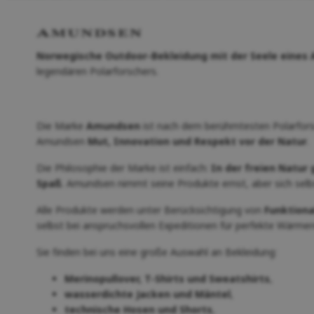
Norwegische Outdoor-Bekleidung mit der Seele eines 
legendären Polarforschers.
Die Marke
Amundsen
ist nach dem berühmtesten Polarfo
Amundsen
Mut, Innovation und Respekt vor der Natur
.
Die Philosophie der Marke ist einfach:
In der freien Natur
Spaß
. Amundsen nimmt seine Produkte ernst, aber sich selb
Alle Produkte werden unter Berücksichtigung von
Funktiona
selbst bei anspruchsvollen Expeditionen für perfekte Wärmer
Sie finden bei uns eine große Auswahl an Bekleidung:
Merinopullover, T-Shirts und Sweatshirts
,
wasserdichte Jacken und Mäntel
,
technische Hosen und Shorts
,