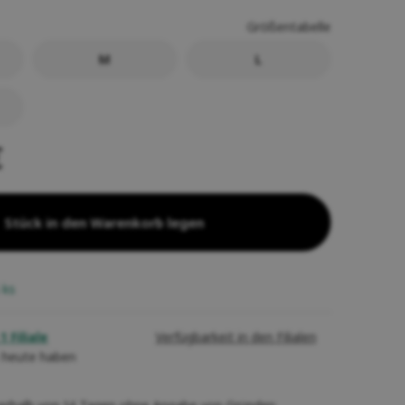
Größentabelle
M
L
€
Stück in den Warenkorb legen
5
ks
1 Filiale
Verfügbarkeit in den Filialen
 heute haben