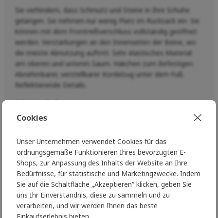
Sie verhindern, dass Schmutz und Steine in Ihre Schuhe
gelangen. Sie nehmen nur wenig Platz im Rucksack ein. Sie
können mit dem Frontreißverschluss vollständig geöffnet
werden. Verstärkungen an den Innenseiten der Beine, wo
die meiste Abnutzung auftritt. Sehr elastisches Material
am oberen und unteren Saum. Häkchen zum Befestigen.
Abnehmbarer, verstellbarer Kordelzug unter dem Fuß.
Reflektierende Details.
Material
Cookies
Softshell mit wasserdichtem WR-Obermaterial ohne PFAS
- eliminiert schädliche Chemikalien.
Unser Unternehmen verwendet Cookies für das
Technische Parameter
ordnungsgemäße Funktionieren Ihres bevorzugten E-
Shops, zur Anpassung des Inhalts der Website an Ihre
Hauptmaterial: 90% Polyester, 10% Elastan
Bedürfnisse, für statistische und Marketingzwecke. Indem
Verstärkung: 92% Polyamid, 8% Elastan
Sie auf die Schaltfläche „Akzeptieren“ klicken, geben Sie
Gewicht: 170 g
uns Ihr Einverständnis, diese zu sammeln und zu
verarbeiten, und wir werden Ihnen das beste
Einkaufserlebnis bieten.