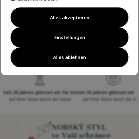
Parametry
Alles akzeptieren
Výrobce
Einstellungen
Recenze
Alles ablehnen
Seit 20 Jahren glänzen wir für Sie
Seit 20 Jahren glänzen wir f
auf Ihrer Reise durch die Natur
auf Ihrer Reise durch die Na
NORSKÝ STYL
ve Vaší schránce