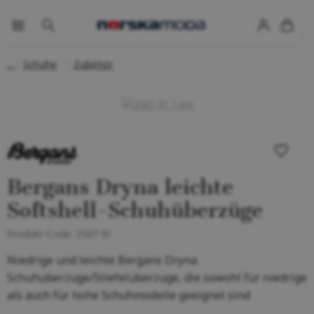
Schuhe
Zubehör
Bergans Dryna leichte
Softshell-Schuhüberzüge
Produkt-Code:
2567-91
Niedrige und leichte Bergans Dryna
Schuhüberzüge/Stiefelüberzüge, die sowohl für niedrige
als auch für hohe Schuhmodelle geeignet sind