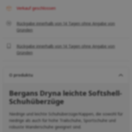
Verkauf geschlossen
Rückgabe innerhalb von 14 Tagen ohne Angabe von
Gründen
Rückgabe innerhalb von 14 Tagen ohne Angabe von
Gründen
O produktu
Bergans Dryna leichte Softshell-
Schuhüberzüge
Niedrige und leichte Schuhüberzüge/Kappen, die sowohl für
niedrige als auch für hohe Trailschuhe, Sportschuhe und
robuste Wanderschuhe geeignet sind.