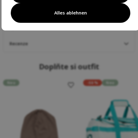
Parametry
Alles ablehnen
Výrobce
Recenze
Doplňte si outfit
Neu
-50 %
Neu