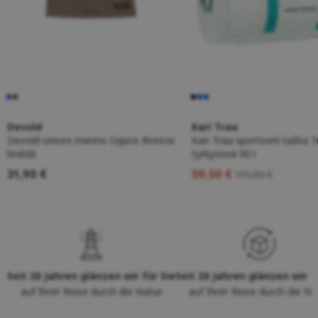
Devold
Kari Traa
Devold unisex merino čepice Breeze
Kari Traa sportovní taška T
hnědá
tyrkysová 90 l
31,90 €
59,50 €
119,00 €
Seit 20 Jahren glänzen wir für Sie
Seit 20 Jahren glänzen wir f
auf Ihrer Reise durch die Natur
auf Ihrer Reise durch die Na