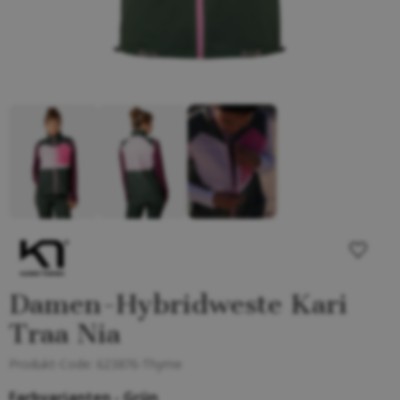
Damen-Hybridweste Kari
Traa Nia
Produkt-Code:
623876-Thyme
Farbvarianten -
Grün