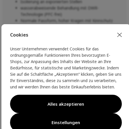
Isolierung an exponierten Stellen
wasserabweisende Behandlung mit DWR-
Technologie (PFC-frei)
Normale Passform, hoher Kragen mit Kinnschutz
sichere Handtaschen, Brusttasche mit
Reißverschluss
Cookies
reflektierende Elemente für zusätzliche Sicherheit
KT-Logo, damit jeder sehen kann, welche Marke du
Unser Unternehmen verwendet Cookies für das
liebst :)
ordnungsgemäße Funktionieren Ihres bevorzugten E-
Nachhaltigkeit und Umweltfreundlichkeit -
Shops, zur Anpassung des Inhalts der Website an Ihre
mindestens 80 % des Materials sind recycelt
Bedürfnisse, für statistische und Marketingzwecke. Indem
Sie auf die Schaltfläche „Akzeptieren“ klicken, geben Sie uns
Die norwegische Marke
Kari Traa
ist eine
nachhaltige
Ihr Einverständnis, diese zu sammeln und zu verarbeiten,
Modemarke und eine reine Frauenmarke
. Da sie
von
und wir werden Ihnen das beste Einkaufserlebnis bieten.
Frauen für Frauen entworfen wird
, erfüllen die
Kollektionen alle ihre Bedürfnisse in ihrem aktiven Leben.
Alles akzeptieren
PARAMETER:
100% Polyester
.
Einstellungen