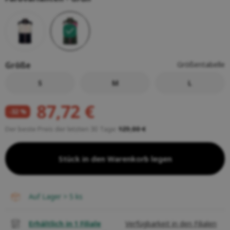
Größe
Größentabelle
S
M
L
87,72 €
-32 %
Der beste Preis der letzten 30 Tage:
129,00 €
Stück in den Warenkorb legen
auf Lager > 5
ks
Erhältlich in 1 Filiale
Verfügbarkeit in den Filialen