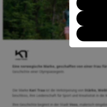
Eine norwegische Marke, geschaffen von einer Frau für
Geschichte einer Olympiasiegerin.
Die Marke
Kari Traa
ist die Verkörperung von
Stärke, Weib
beschloss, ihre Leidenschaft für Sport und Kreativität in die
Ihre Geschichte beginnt in der Stadt
Voss
, malerisch eingeb