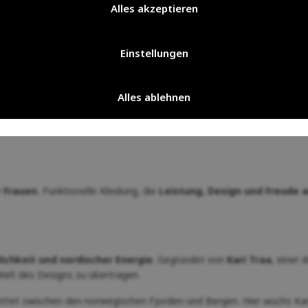
Alles akzeptieren
Einstellungen
Alles ablehnen
 Frauen.
Funktionelle Kleidung, die
Leistung, Design und Freude 
lichkeit und nordischer Energie
. Gegründet von
Kari Traa
, einer 
 Welt des Designs zu übertragen.
ettet zwischen den norwegischen Fjorden und Bergen. Hier wuchs Kari a