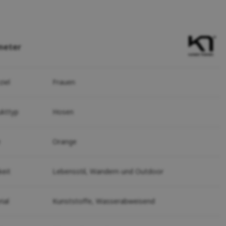
meter
ziel
Frauen
ukttyp
Hosen
e
Orange
keit
Lebensstil,
Wandern und Outdoor
ial
Kunststoffe,
Wasserabweisend