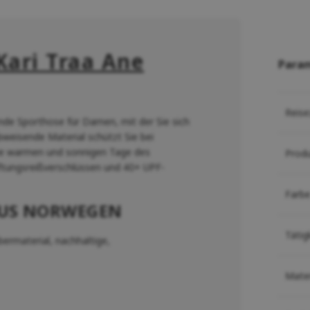
Kari Traa Ane
Para
Reise
zende Sporthose für Damen, mit der Sie sich
weisende Material schützt Sie bei
die warmen und sonnigen Tage des
Prod
ftungsreißverschlüssen und 40+ UPF-
Farb
AUS NORWEGEN
Tätig
rmaterial, nachhaltige,
Mater