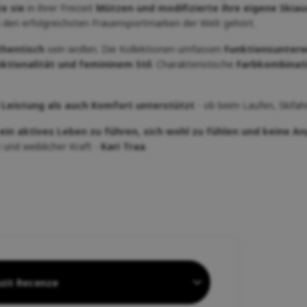
te sie
in ihrer Freizeit
Mützen und modifizierte ihre eigene Skia
u den erfolgreichsten Frauensportmarken der Welt gehört.
thentisch
sein wollen. Die Kollektionen umfassen
Funktionsunterwä
nktionalität und femininem Stil
. Charakteristische
Farbkombinati
 Leistung als auch Komfort unterstützt
- ob beim Laufen, Skifah
ein aktives Leben zu führen, sich wohl zu fühlen und keine An
 und weiblicher Kraft -
Kari Traa
.
zit Recenze