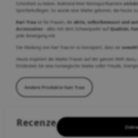
Schönheit zu lieben. Während ihrer Rennsportkarriere
strick
Sportlerkollegen. So wurde eine Marke geboren, die heute z
Kari Traa
ist für Frauen, die
aktiv, selbstbewusst und au
Accessoires
- alles mit dem Schwerpunkt auf
Qualität, Fu
jede Bewegung mit.
Die Kleidung von Kari Traa ist so konzipiert, dass sie
sowohl
Heute inspiriert die Marke Frauen auf der ganzen Welt dazu,
Entdecken Sie eine norwegische Marke voller Freude, Energie
Andere Produkte Kari Traa
Recenze
Zobra