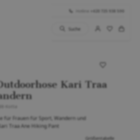
Hotline
+420 725 938 590
Suche
uhe
 BIG SALE
Schuhe
utdoorhose Kari Traa
...)
andern
88-Kotta
se für Frauen für Sport, Wandern und
Kari Traa Ane Hiking Pant
Größentabelle