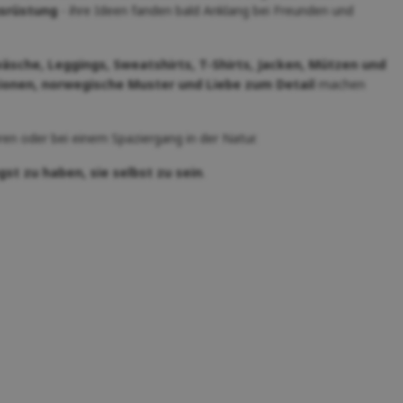
usrüstung
- ihre Ideen fanden bald Anklang bei Freunden und
sche, Leggings, Sweatshirts, T-Shirts, Jacken, Mützen und
onen, norwegische Muster und Liebe zum Detail
machen
ren oder bei einem Spaziergang in der Natur.
gst zu haben, sie selbst zu sein
.