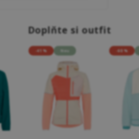
Doplňte si outfit
-41 %
Neu
-60 %