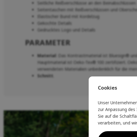
Seitliche Reißverschlüsse an den Beinabschlüssen
Seitentaschen mit Reißverschlüssen und Obersch
Elastischer Bund mit Kordelzug
Gekochte Details
Gedrucktes Logo und Details
PARAMETER
Material
: Das Kontrastmaterial ist Bluesign® und
Hauptmaterial ist Oeko-Tex® 100 zertifiziert. Oek
verwendeten Materialien unbedenklich für die men
Schnitt
.
Cookies
Unser Unternehmen 
zur Anpassung des I
Sie auf die Schaltf
verarbeiten, und wi