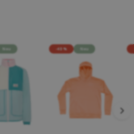
Neu
-40 %
Neu