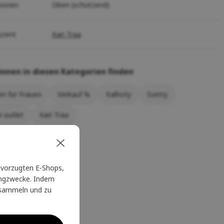
tionen
Oben (schützend)
uzent
Kari Traa
önnen in diesen Kategorien finden
n für Frauen
Verkauf %
Kalhoty
Svetry
í outlet
Kari Traa
vorzugten E-Shops,
tingzwecke. Indem
u sammeln und zu