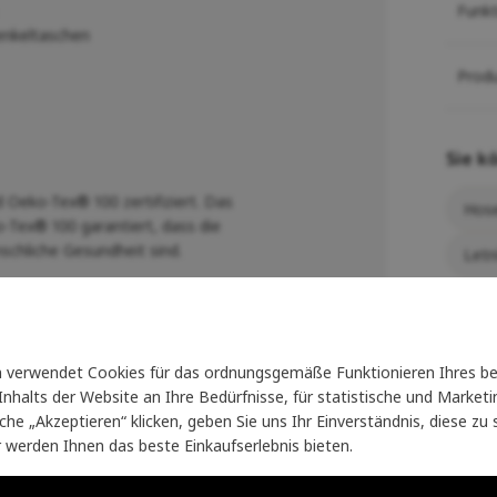
Funk
enkeltaschen
Prod
Sie k
 Oeko-Tex® 100 zertifiziert. Das
Hose
o-Tex® 100 garantiert, dass die
schliche Gesundheit sind.
Letn
verwendet Cookies für das ordnungsgemäße Funktionieren Ihres be
nhalts der Website an Ihre Bedürfnisse, für statistische und Marke
läche „Akzeptieren“ klicken, geben Sie uns Ihr Einverständnis, diese z
r werden Ihnen das beste Einkaufserlebnis bieten.