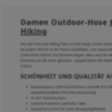
Damen Outdoor-Hose
Hiking
Die Kari Traa Ane Hiking Pant ist eine lange, locker sit
bei jedem Wetter in der Natur wohlfühlen. Das wasserab
schlechtem Wetter vor leichtem Regen. Aber auch für 
Sommers ist die Hose gerüstet - ausgestattet mit Belü
Schutz.
SCHÖNHEIT UND QUALITÄT 
Wasserdichtes DWR Rudolf Bionic Finish® ECO-Obe
umweltfreundliche PFE-freie Ausrüstung
UV 40+ Sonnenschutz
Lockere Passform und hohe Taille
Zwickel im Schritt für mehr Bewegungsfreiheit