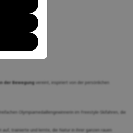
an der Bewegung
vereint, inspiriert von der persönlichen
dreifachen Olympiamedaillengewinnerin im Freestyle-Skifahren, die
uf, trainierte und lernte, die Natur in ihrer ganzen rauen