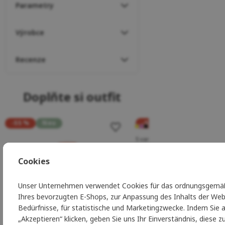
Parametry
Výrobce
Recenze
Doplňte si outfit
-55 %
Neu
-57 %
Neu
5 variant velikostí
Kari Traa
Kari Traa dámská lehká spo
Cookies
bunda Molly černá
38,27 €
89,00 €
Unser Unternehmen verwendet Cookies für das ordnungsgemäß
Ihres bevorzugten E-Shops, zur Anpassung des Inhalts der Web
Bedürfnisse, für statistische und Marketingzwecke. Indem Sie a
„Akzeptieren“ klicken, geben Sie uns Ihr Einverständnis, diese