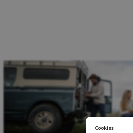
Cookies