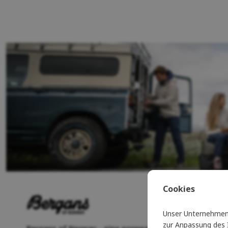
Cookies
Unser Unternehmen 
zur Anpassung des I