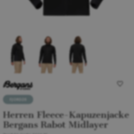
Herren Fleece-Kapuzenjacke
Bergans Rabot Midlayer