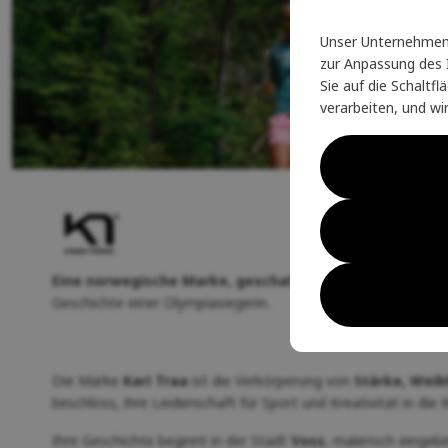
Unser Unternehmen 
zur Anpassung des I
Sie auf die Schaltf
verarbeiten, und wi
Eine norwegische Marke, geschaffen von einer Frau für
Geschichte einer Olympiasiegerin.
Die Marke
Kari Traa
ist die Verkörperung von
Stärke, Weib
beschloss, ihre Leidenschaft für Sport und Kreativität in die
Ihre Geschichte beginnt in der Stadt
Voss
, malerisch eingeb