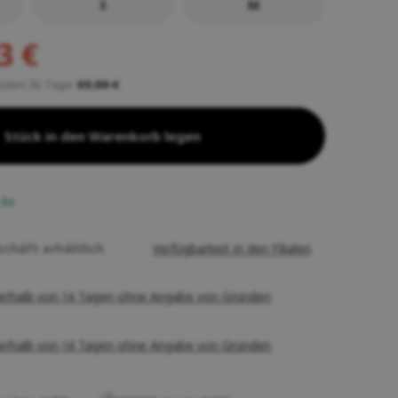
S
M
3 €
etzten 30 Tage:
69,00 €
Stück in den Warenkorb legen
5
ks
schäft erhältlich
Verfügbarkeit in den Filialen
erhalb von 14 Tagen ohne Angabe von Gründen
erhalb von 14 Tagen ohne Angabe von Gründen