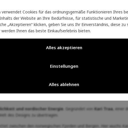
verwendet Cookies für das ordnungsgemäße Funktionieren Ihres be
nhalts der Website an Ihre Bedürfnisse, für statistische und Marke
läche „Akzeptieren“ klicken, geben Sie uns Ihr Einverständnis, diese z
r werden Ihnen das beste Einkaufserlebnis bieten.
Alles akzeptieren
Einstellungen
 Frauen.
Funktionelle Kleidung, die
Leistung, Design und Freude 
Alles ablehnen
lichkeit und nordischer Energie
. Gegründet von
Kari Traa
, einer 
 Welt des Designs zu übertragen.
ettet zwischen den norwegischen Fjorden und Bergen. Hier wuchs Kari a