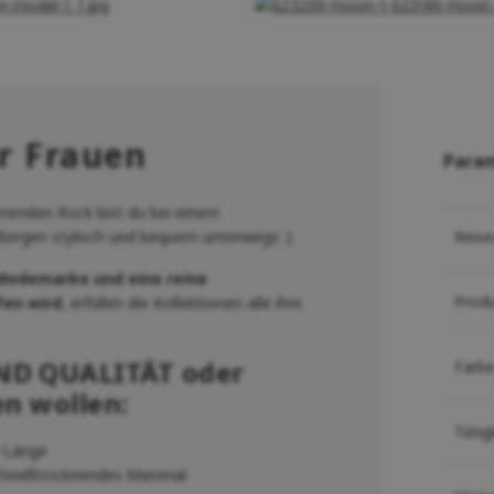
r Frauen
Para
knenden Rock bist du bei einem
Bergen stylisch und bequem unterwegs :)
Reise
Modemarke und eine reine
Prod
fen wird
, erfüllen die Kollektionen alle ihre
D QUALITÄT oder
Farb
n wollen:
Tätig
e-Länge
hnelltrocknendes Material