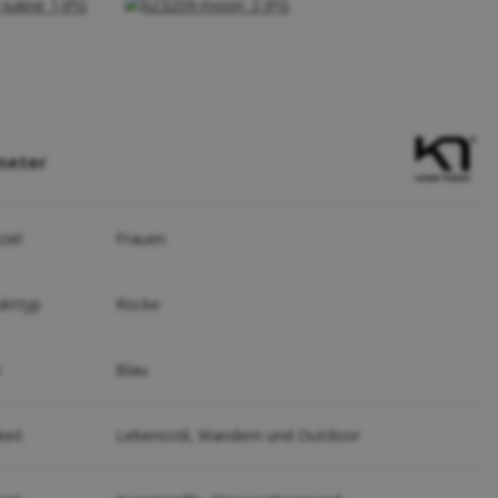
meter
ziel
Frauen
ukttyp
Röcke
e
Blau
keit
Lebensstil,
Wandern und Outdoor