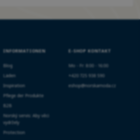
INFORMATIONEN
E-SHOP KONTAKT
Blog
Mo - Fr: 8:00 - 16:00
Läden
+420 725 938 590
Inspiration
eshop@norskamoda.cz
Pflege der Produkte
B2B
Norský servis: Aby věci
vydržely
Protection