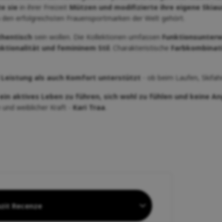
te sie
in ihrer Freizeit
Mützen und modifizierte ihre eigene Skia
u den erfolgreichsten Frauensportmarken der Welt gehört.
thentisch
sein wollen. Die Kollektionen umfassen
Funktionsunterwä
nktionalität und femininem Stil
. Charakteristische
Farbkombinati
 Leistung als auch Komfort unterstützt
- ob beim Laufen, Skifah
ein aktives Leben zu führen, sich wohl zu fühlen und keine An
 und weiblicher Kraft -
Kari Traa
.
zit Recenze