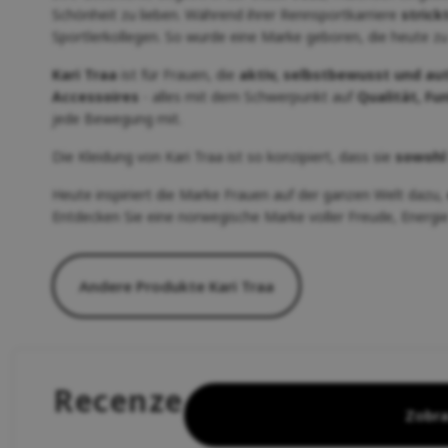
Schönheit zu lieben. Während ihrer Rennsportkarriere
strick
Sportlerkollegen. So wurde eine Marke geboren, die heute z
Kari Traa
ist für Frauen, die
aktiv, selbstbewusst und au
Accessoires
- alles mit dem Schwerpunkt auf
Qualität, Fu
jede Bewegung mit.
Die Kleidung von Kari Traa ist so konzipiert, dass sie
sowohl
Heute inspiriert die Marke Frauen auf der ganzen Welt dazu,
Entdecken Sie eine norwegische Marke voller Freude, Energie
Andere Produkte Kari Traa
Recenze
Zobra