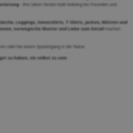
usrüstung
- ihre Ideen fanden bald Anklang bei Freunden und
sche, Leggings, Sweatshirts, T-Shirts, Jacken, Mützen und
onen, norwegische Muster und Liebe zum Detail
machen
ren oder bei einem Spaziergang in der Natur.
gst zu haben, sie selbst zu sein
.