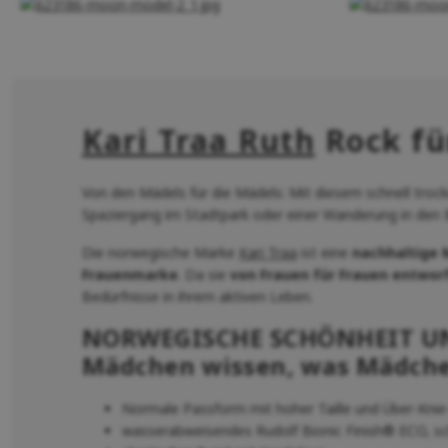
Kari Traa Ruth
Rock fü
Von den Mädels für die Mädels: Mit diesem schnell troc
Spaziergang im Stadtpark oder einer Wanderung in den 
Die norwegische Marke
Kari Traa
ist eine
nachhaltige 
Frauenmarke
. Da sie
von Frauen für Frauen entwor
Bedürfnisse in ihrem aktiven Leben.
NORWEGISCHE SCHÖNHEIT UN
Mädchen wissen, was Mädche
Normale Passform mit hoher Taille und Über-Kni
wasserabweisendes Rudolf Bionic Finish® ECO, sc