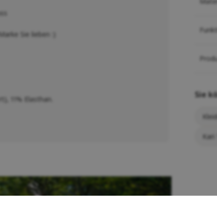
Mater
uss
Funk
arke Sie lieben :)
Prod
Sie k
t), 11% Elasthan.
Klei
Kari