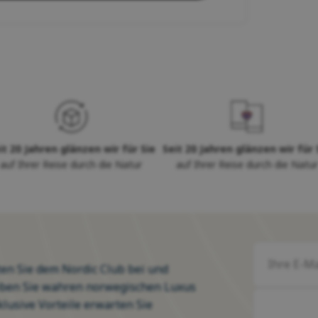
it 20 Jahren glänzen wir für Sie
Seit 20 Jahren glänzen wir für 
auf Ihrer Reise durch die Natur
auf Ihrer Reise durch die Natur
ten Sie dem Nordic Club bei und
eben Sie wahren norwegischen Luxus
klusive Vorteile erwarten Sie