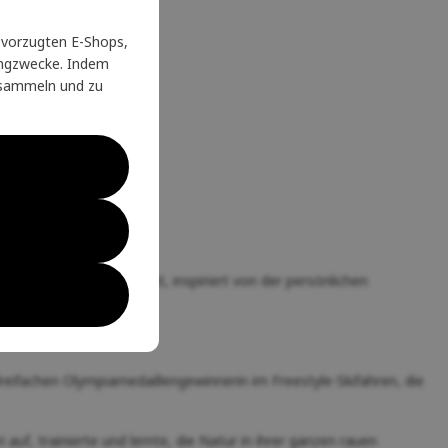
vorzugten E-Shops,
tingzwecke. Indem
u sammeln und zu
an der Bewegung
vereint, inspiriert von der persönlichen
dreifachen Olympiamedaillengewinnerin im Freestyle-Skifahren, die
uf, trainierte und lernte, die Natur in ihrer ganzen rauen