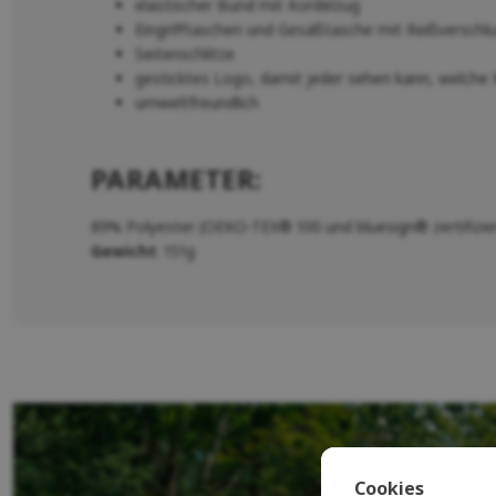
elastischer Bund mit Kordelzug
Eingrifftaschen und Gesäßtasche mit Reißverschl
Seitenschlitze
gesticktes Logo, damit jeder sehen kann, welche M
umweltfreundlich
PARAMETER:
89% Polyester (OEKO-TEX® 100 und bluesign® zertifizier
Gewicht
: 151g
Cookies