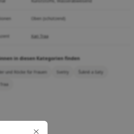
ial
Kunststoffe,
Wasserabweisend
tionen
Oben (schützend)
uzent
Kari Traa
önnen in diesen Kategorien finden
der und Röcke für Frauen
Svetry
Šukně a šaty
 Traa