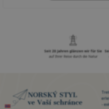
Seit 20 Jahren glänzen wir für Sie
Se
auf Ihrer Reise durch die Natur
Tre
NORSKÝ STYL
erl
ve Vaší schránce
- ex