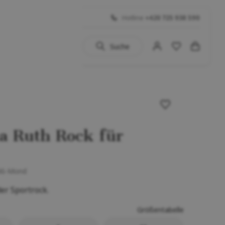
Hotline
+420 725 938 590
Suche
uhe
 BIG SALE
Schuhe
a Ruth Rock für
...)
86-Mond
er Sportrock.
Größentabelle