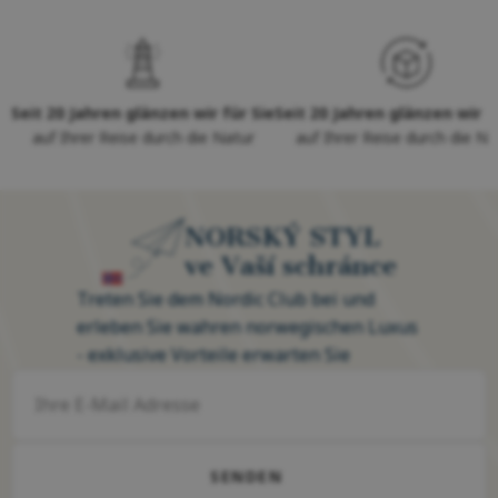
Seit 20 Jahren glänzen wir für Sie
Seit 20 Jahren glänzen wir f
auf Ihrer Reise durch die Natur
auf Ihrer Reise durch die Na
NORSKÝ STYL
ve Vaší schránce
Treten Sie dem Nordic Club bei und
erleben Sie wahren norwegischen Luxus
- exklusive Vorteile erwarten Sie
SENDEN