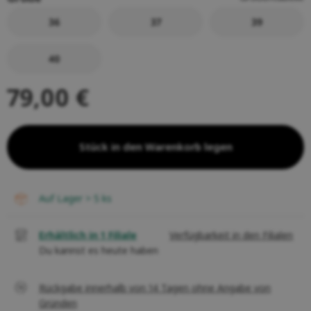
36
37
39
40
79,00 €
Stück in den Warenkorb legen
auf Lager > 5
ks
Erhältlich in 1 Filiale
Verfügbarkeit in den Filialen
Du kannst es heute haben
Rückgabe innerhalb von 14 Tagen ohne Angabe von
Gründen