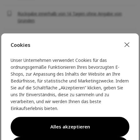
Rückgabe innerhalb von 14 Tagen ohne Angabe von
Gründen
O produktu
Cookies
Unser Unternehmen verwendet Cookies für das
Rouchette Clean Garden
ordnungsgemäße Funktionieren Ihres bevorzugten E-
Halbisolierte Arbeitsstiefel
Shops, zur Anpassung des Inhalts der Website an Ihre
Bedürfnisse, für statistische und Marketingzwecke. Indem
Für die Arbeit konzipiert, für den Komfort gemacht.
Sie auf die Schaltfläche „Akzeptieren“ klicken, geben Sie
uns Ihr Einverständnis, diese zu sammeln und zu
Niedrige, isolierte Arbeitsstiefel
verarbeiten, und wir werden Ihnen das beste
selbstreinigende Sohle
Einkaufserlebnis bieten.
maximaler Grip im Gelände
Fußstütze
Alles akzeptieren
Parameter