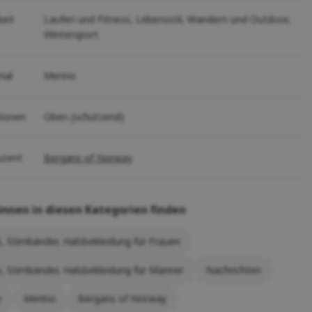
keit
Laufen und Fitness,
Lebensstil,
Wandern und Outdoor,
Wintersport
ial
Merino
tionen
Oben (schützend)
uzent
Bergans of Norway
önnen in diesen Kategorien finden
, Stirnbänder, Halsbekleidung für Frauen
, Stirnbänder, Halsbekleidung für Männer
Nachrichten
e
Merino
Bergans of Norway