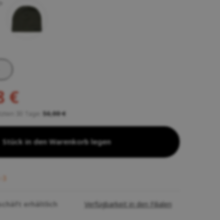
8 €
etzten 30 Tage:
56,00 €
Stück in den Warenkorb legen
:-3
schäft erhältlich
Verfügbarkeit in den Filialen