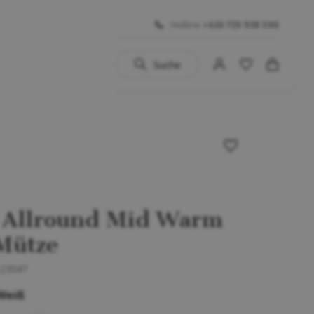
Hotline
+420 725 938 590
Suche
uhe
 BIG SALE
Schuhe
...)
 Allround Mid Warm
Mütze
-23047
Weiß