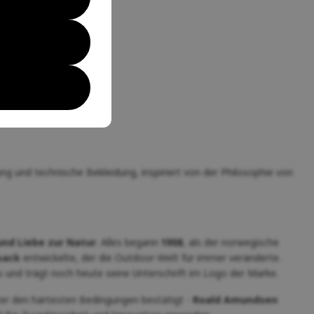
 und technische Bekleidung, inspiriert von der Philosophie von
nd Liebe zur Natur
. Alles begann
1908
, als der norwegische
sack
entwickelte, der die Outdoor-Welt für immer veränderte.
 und trägt noch heute seine Unterschrift im Logo der Marke.
ter den härtesten Bedingungen bestätigt -
Roald Amundsen