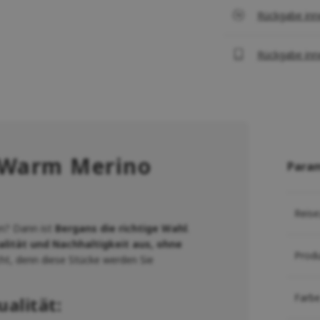
Rückgabe inn
Rückgabe inn
 Warm Merino
Para
Reise
en? Dann ist
Bergans die richtige Wahl
.
alität und Nachhaltigkeit aus, ohne
Prod
cht, denn diese Stücke werden Sie
Farb
alität: