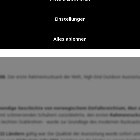
Einstellungen
Alles ablehnen
08.
Der erste Rahmenrucksack der Welt, High-End-Outdoor-Ausrüstung
bendige Geschichte von norwegischem Einfallsreichtum, Mut u
 mit schmerzenden Schultern zurückkehrte, den ersten
Rahmenruck
 leichten Stahlrohren - wurde zur Grundlage des modernen Rucksacks
22 Ländern
gültig war. Die Qualität der Ausrüstung wurde sofort un