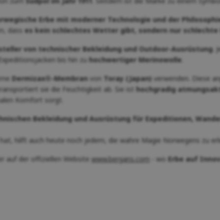
tion zum
Südpol im Jahr 1911
. Seitdem ist die Marke zu einem Symbo
rwegische Erbe mit moderner Technologie und der Philosophie 
en, dass
es kein schlechtes Wetter gibt, sondern nur schlechte
teller von technischer Bekleidung und Outdoor-Ausrüstung
. 
Expeditionsjacken bis hin zu
hochwertiger Merinowolle
.
erne
Dermizax®-Membran
von
Toray (Japan)
verwenden. Diese an
ansportiert sie die Feuchtigkeit ab. Sie ist
hochgradig atmungsakti
alen Komfort sorgt.
hnischen Bekleidung und Ausrüstung für Expeditionen, Wand
hat, hilft auch heute noch jedem, die wahre Magie Norwegens zu erl
r auf der offiziellen Website
www.bergans.com
- wo
Erbe auf Innova