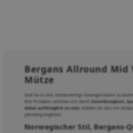
Bergans Allround Mid
Mütze
Sind Sie es leid, minderwertige Einwegprodukte zu kauf
Ihre Produkte zeichnen sich durch
Zuverlässigkeit, Qu
dabei aufdringlich zu sein
. Wählen Sie also mit Beda
jahrelang begleiten.
Norwegischer Stil, Bergans-Qu