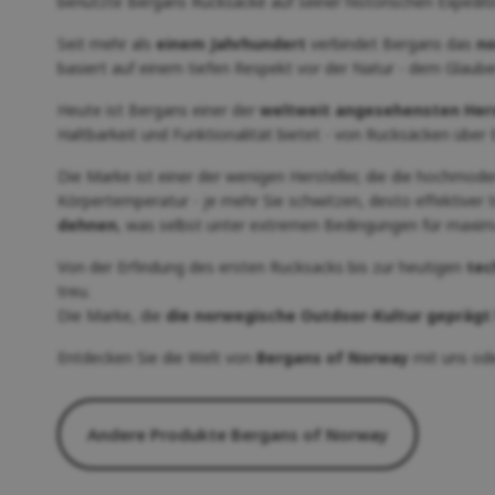
benutzte Bergans Rucksäcke auf seiner historischen Expedi
Seit mehr als
einem Jahrhundert
verbindet Bergans das
no
basiert auf einem tiefen Respekt vor der Natur - dem Glaub
Heute ist Bergans einer der
weltweit angesehensten Hers
Haltbarkeit und Funktionalität bietet - von Rucksäcken über 
Die Marke ist einer der wenigen Hersteller, die die hochmod
Körpertemperatur - je mehr Sie schwitzen, desto effektiver tr
dehnen
, was selbst unter extremen Bedingungen für maxim
Von der Erfindung des ersten Rucksacks bis zur heutigen
tec
treu.
Die Marke, die
die norwegische Outdoor-Kultur geprägt
Entdecken Sie die Welt von
Bergans of Norway
mit uns ode
Andere Produkte Bergans of Norway