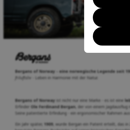
Bergans of Norway - eine norwegische Legende seit 19
friluftsliv
- Leben in Harmonie mit der Natur.
Bergans of Norway
ist nicht nur eine Marke - es ist eine
le
Erfinder
Ole Ferdinand Bergan
, der von einem Jagdausflug
Seine patentierte Erfindung - ein ergonomischer Rahmen aus
Ein Jahr später,
1909
, wurde Bergan ein Patent erteilt, das in