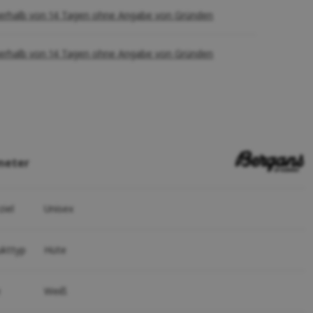
erhalb von 14 Tagen ohne Angabe von Gründen
erhalb von 14 Tagen ohne Angabe von Gründen
meter
ziel
Unisex
ukttyp
Hüte
e
Weiß