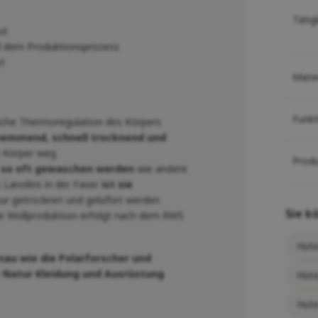
Tätig
ut
nd dem Produktionsprozess
t
Mater
Funk
liche Thermoregulation des Körpers
hemmend, schnell trocknend und
Körper weg
Prod
 so oft gewaschen werden
wie andere
 Lanolins in der Faser
ist sie
r getrocknet und gelüftet werden
Sie k
ie Wollproduktion erfolgt nach dem RWS
Hüte
nau wie die Polarforscher und
ur Natur Kleidung und Ausrüstung
Hüte
Hüt