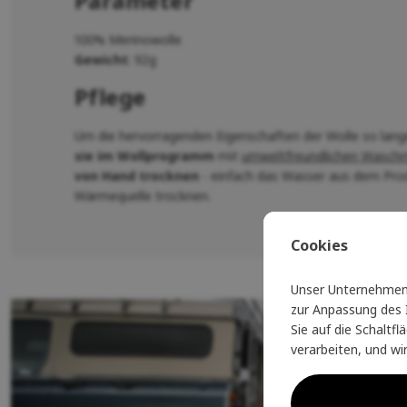
Parameter
100% Merinowolle
Gewicht
: 92g
Pflege
Um die hervorragenden Eigenschaften der Wolle so lang
sie im Wollprogramm
mit
umweltfreundlichen Waschmi
von Hand trocknen
- einfach das Wasser aus dem Prod
Wärmequelle trocknen.
Cookies
Unser Unternehmen 
zur Anpassung des I
Sie auf die Schaltf
verarbeiten, und wi