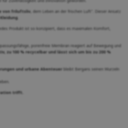
l für Zuverlässigkeit und Innovation geworden.
von friluftsliv
, dem Leben an der frischen Luft". Dieser Ansatz
 Kleidung
.
Jedes Produkt ist so konzipiert, dass es maximalen Komfort,
passungsfähige, porenfreie Membran reagiert auf Bewegung und
v, zu 100 % recycelbar und lässt sich um bis zu 200 %
erungen und urbane Abenteuer
bleibt Bergans seinen Wurzeln
eben.
tion trifft.