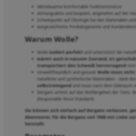
Mittelwarme komfortable Funktionsmütze
atmungsaktiv und bequem, angenehm auf der Ha
Schwerpunkt auf Ökologie bei den Materialien u
ausgezeichnete Produktgarantie und Kundendiens
Warum Wolle?
Wolle
isoliert perfekt
und unterstützt die natür
wärmt auch in nassem Zustand, ist geruchs
transportiert den Schweiß hervorragend
vom 
Umweltfreundlich und gesund:
Wolle muss nicht
natürliche und synthetische Materialien - dank des
selbstreinigend
und muss nach dem Gebrauch nu
Bergans achtet auf das Wohlergehen der Tiere, d
(Responsible Wool Standard)
Sie können sich einfach auf Bergans verlassen, ge
Abenteurer, für die Bergans seit 1908 mit Liebe z
herstellt.