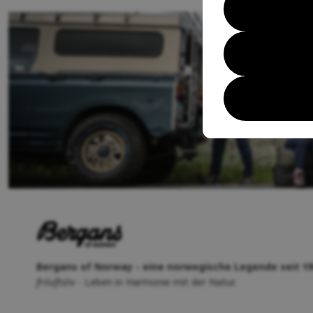
Bergans of Norway - eine norwegische Legende seit 19
friluftsliv
- Leben in Harmonie mit der Natur.