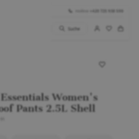
Hotline
+420 725 938 590
Suche
uhe
 BIG SALE
Schuhe
...)
 Essentials Women's
of Pants 2.5L Shell
-91