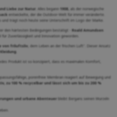
nd Liebe zur Natur
. Alles begann
1908
, als der norwegische
sack
entwickelte, der die Outdoor-Welt für immer veränderte.
 und trägt noch heute seine Unterschrift im Logo der Marke.
ter den härtesten Bedingungen bestätigt -
Roald Amundsen
l für Zuverlässigkeit und Innovation geworden.
von friluftsliv
, dem Leben an der frischen Luft". Dieser Ansatz
 Kleidung
.
Jedes Produkt ist so konzipiert, dass es maximalen Komfort,
passungsfähige, porenfreie Membran reagiert auf Bewegung und
v, zu 100 % recycelbar und lässt sich um bis zu 200 %
erungen und urbane Abenteuer
bleibt Bergans seinen Wurzeln
eben.