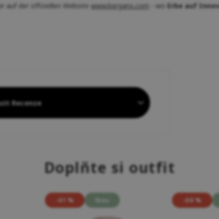
r auf der offiziellen Website
www.bergans.com
- wo
Erbe auf Innova
zit Recenze
Doplňte si outfit
-41 %
Neu
-60 %