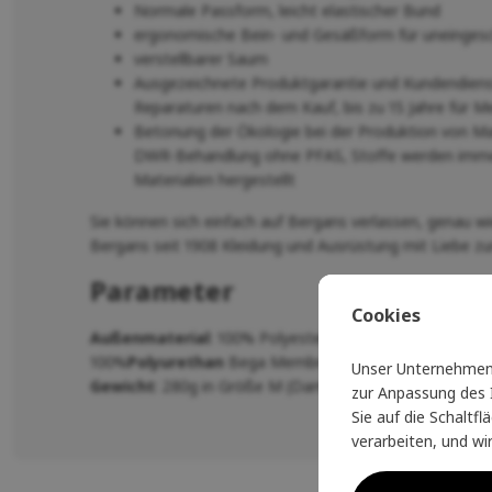
Normale Passform, leicht elastischer Bund
ergonomische Bein- und Gesäßform für uneinges
verstellbarer Saum
Ausgezeichnete Produktgarantie und Kundendienst
Reparaturen nach dem Kauf, bis zu 15 Jahre für 
Betonung der Ökologie bei der Produktion von Ma
DWR-Behandlung ohne PFAS, Stoffe werden immer
Materialien hergestellt
Sie können sich einfach auf Bergans verlassen, genau wie
Bergans seit 1908 Kleidung und Ausrüstung mit Liebe zur
Parameter
Cookies
Außenmaterial
: 100% Polyester
100%
Polyurethan
Bega Membrane Balanced™
Unser Unternehmen 
Gewicht
: 280g in Größe M (Damen), 315g in Größe L (H
zur Anpassung des I
Sie auf die Schaltf
verarbeiten, und wi