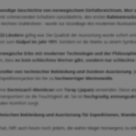
bendige Geschichte von norwegischem Einfallsreichtum, Mut u
 mit schmerzenden Schultern zurückkehrte, den ersten
Rahmenruck
 leichten Stahlrohren - wurde zur Grundlage des modernen Rucksacks
22 Ländern
gültig war. Die Qualität der Ausrüstung wurde sofort un
tion zum
Südpol im Jahr 1911
. Seitdem ist die Marke zu einem Symbo
rwegische Erbe mit moderner Technologie und der Philosophie 
en, dass
es kein schlechtes Wetter gibt, sondern nur schlechte
teller von technischer Bekleidung und Outdoor-Ausrüstung
. 
Expeditionsjacken bis hin zu
hochwertiger Merinowolle
.
erne
Dermizax®-Membran
von
Toray (Japan)
verwenden. Diese an
ansportiert sie die Feuchtigkeit ab. Sie ist
hochgradig atmungsakti
alen Komfort sorgt.
hnischen Bekleidung und Ausrüstung für Expeditionen, Wand
hat, hilft auch heute noch jedem, die wahre Magie Norwegens zu erl