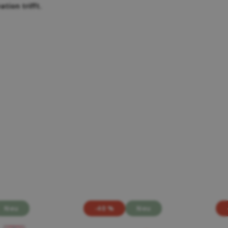
tion trifft.
Neu
-40 %
Neu