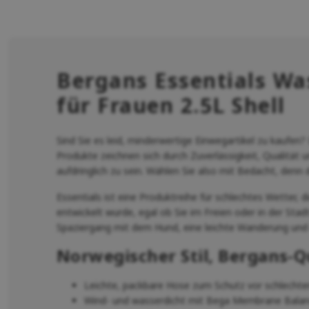
Bergans Essentials Wa
für Frauen 2.5L Shell
Sind Sie es leid, minderwertige Einwegartikel zu kaufen? 
Produkte zeichnen sich durch Zuverlässigkeit, Qualität 
aufdringlich zu sein. Wählen Sie also mit Bedacht, denn d
Essentials ist eine Produktreihe für schlechtes Wetter, di
entwickelt wurde, egal ob Sie im Freien oder in der Stadt
Spaziergang mit dem Hund, eine leichte Wanderung und 
Norwegischer Stil, Bergans-Qu
Leichte, packbare Hose zum Schutz vor schlecht
Wind- und wasserdicht mit Bega Membrane Balan