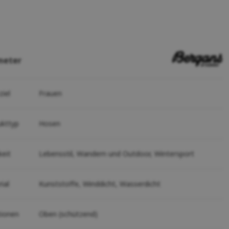
meter
ziel
Frauen
ukttyp
Hosen
keit
Lebensstil,
Wandern und Outdoor,
Wintersport
ial
Kunststoffe,
Winddicht,
Wasserdicht
tionen
Oben (schützend)