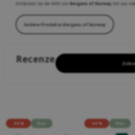
Entdecken Sie die Welt von
Bergans of Norway
mit uns ode
Andere Produkte Bergans of Norway
Recenze
Zobra
-44 %
Neu
-44 %
Neu