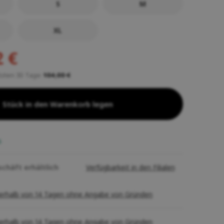
S
M
XL
2 €
etzten 30 Tage:
104,00 €
Stück in den Warenkorb legen
s
schäft erhältlich
Verfügbarkeit in den Filialen
erhalb von 14 Tagen ohne Angabe von Gründen
erhalb von 14 Tagen ohne Angabe von Gründen