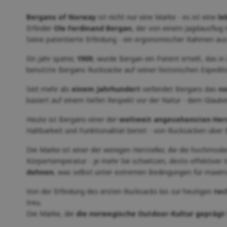
Bergans of Norway
ist nicht nur eine Marke - es ist eine
le
Erfinder
Ole Ferdinand Bergan
, der von einem Jagdausflug
Seine patentierte Erfindung - ein ergonomischer Rahmen aus
Ein Jahr später,
1909
, wurde Bergan ein Patent erteilt, das in
benutzte Bergans Rucksäcke auf seiner historischen Expedi
Seit mehr als
einem Jahrhundert
verbindet Bergans das
no
basiert auf einem tiefen Respekt vor der Natur - dem Glaub
Heute ist Bergans einer der
weltweit angesehensten Hers
Haltbarkeit und Funktionalität bietet - von Rucksäcken über 
Die Marke ist einer der wenigen Hersteller, die die hochmod
Körpertemperatur - je mehr Sie schwitzen, desto effektiver tr
dehnen
, was selbst unter extremen Bedingungen für maxim
Von der Erfindung des ersten Rucksacks bis zur heutigen
tec
treu.
Die Marke, die
die norwegische Outdoor-Kultur geprägt