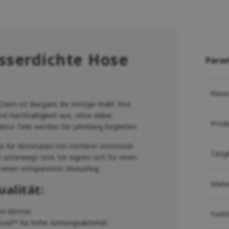
sserdichte Hose
Para
Reise
Dann ist Bergans die richtige Wahl. Ihre
und Nachhaltigkeit aus, ohne dabei
Prod
iese Teile werden Sie jahrelang begleiten.
e für Aktivitäten mit mittlerer Intensität
Tätig
 unterwegs sind. Sie eignen sich für einen
einen entspannten Skiausflug.
Mater
alität:
em Wetter
Funk
ced™ für hohe Atmungsaktivität