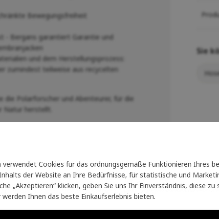
Prod
chränkte Bewegungsfreiheit
 - Bergans garantiert Garantie und
Membranjacken
Sie k
terialien und dem Herstellungsprozess:
 zumindest teilweise aus recycelten
Hose
 die Polarforscher und Abenteurer, für die
 Natur herstellt.
verwendet Cookies für das ordnungsgemäße Funktionieren Ihres be
erren)
nhalts der Website an Ihre Bedürfnisse, für statistische und Marke
läche „Akzeptieren“ klicken, geben Sie uns Ihr Einverständnis, diese z
r werden Ihnen das beste Einkaufserlebnis bieten.