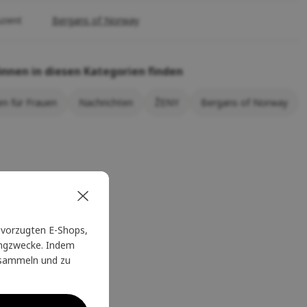
uzent
Bergans of Norway
önnen in diesen Kategorien finden
n für Frauen
Nachrichten
ŽENY
Bergans of Norway
vorzugten E-Shops,
tingzwecke. Indem
u sammeln und zu