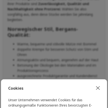
ihrer Produkte sind
Zuverlässigkeit, Qualität und
Nachhaltigkeit ohne Protzerei
. Wählen Sie also
sorgfältig aus, denn diese Stücke werden Sie jahrelang
begleiten.
Norwegischer Stil, Bergans-
Qualität:
Warme, bequeme und stilvolle Mütze mit Bommel
doppelte Krempe für besseren Schutz von Stirn und
Ohren
Atmungsaktiv und bequem, angenehm auf der Haut
Betonung der Ökologie bei den Materialien und im
Produktionsprozess
ausgezeichnete Produktgarantie und Kundendienst
Warum Wolle?
Cookies
Wolle
isoliert perfekt
und unterstützt die
natürliche Thermoregulierung des Körpers
Unser Unternehmen verwendet Cookies für das
wärmt auch in nassem Zustand, ist
ordnungsgemäße Funktionieren Ihres bevorzugten E-