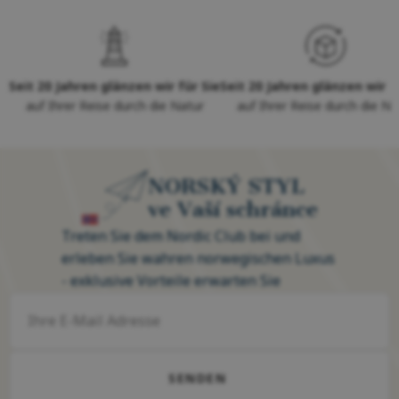
Seit 20 Jahren glänzen wir für Sie
Seit 20 Jahren glänzen wir f
auf Ihrer Reise durch die Natur
auf Ihrer Reise durch die Na
NORSKÝ STYL
ve Vaší schránce
Treten Sie dem Nordic Club bei und
erleben Sie wahren norwegischen Luxus
- exklusive Vorteile erwarten Sie
SENDEN