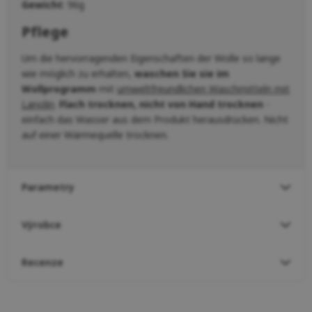
Gewicht
: 96g
Pflege
Um die hervorragenden Eigenschaften der Wolle so lange
wie möglich zu erhalten,
waschen Sie sie im
Wollprogramm
mit
umweltfreundlichen Waschmitteln mit
Lanolin
.
Flach trocknen, nicht von Hand trocknen
-
einfach das Wasser aus dem Produkt herausdrücken. Nicht
auf einer Wärmequelle trocknen.
Parametry
Výrobce
Recenze