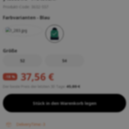
Produkt-Code:
3632-557
Farbvarianten -
Blau
Größe
52
54
37,56 €
-18 %
Der beste Preis der letzten 30 Tage:
45,80 €
Stück in den Warenkorb legen
deliveryTime:-3