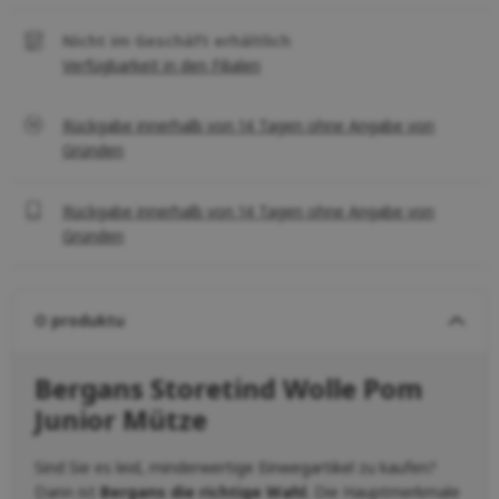
Nicht im Geschäft erhältlich
Verfügbarkeit in den Filialen
Rückgabe innerhalb von 14 Tagen ohne Angabe von
Gründen
Rückgabe innerhalb von 14 Tagen ohne Angabe von
Gründen
O produktu
Bergans Storetind Wolle Pom
Junior Mütze
Sind Sie es leid, minderwertige Einwegartikel zu kaufen?
Dann ist
Bergans die richtige Wahl
. Die Hauptmerkmale