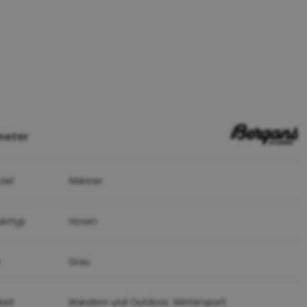
meter
ziel
Männer
ukttyp
Hosen
e
Grau
keit
Wandern und Outdoor,
Wintersport