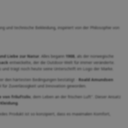
 und technische Bekleidung, inspiriert von der Philosophie von
nd Liebe zur Natur
. Alles begann
1908
, als der norwegische
sack
entwickelte, der die Outdoor-Welt für immer veränderte.
 und trägt noch heute seine Unterschrift im Logo der Marke.
ter den härtesten Bedingungen bestätigt -
Roald Amundsen
l für Zuverlässigkeit und Innovation geworden.
von friluftsliv
, dem Leben an der frischen Luft". Dieser Ansatz
 Kleidung
.
Jedes Produkt ist so konzipiert, dass es maximalen Komfort,