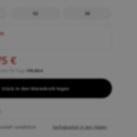
52
56
de
75 €
etzten 30 Tage:
175,00 €
Stück in den Warenkorb legen
s
schäft erhältlich
Verfügbarkeit in den Filialen