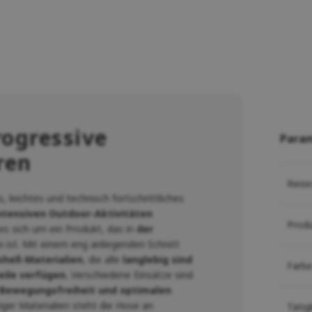
rogressive
Para
ren
Reise
, leichtes und technisch fortschrittliches
 intensiven Outdoor-Aktivitäten
Prod
es sich um ein Produkt, das in
der
 ist. Mit einem eng anliegenden Schnitt
hell-Materialien
, die alle
langlebig sind
Farb
eile verfügen.
Verschiedene Einsätze sind
Bewegungsfreiheit und optimalen
ger Materialien steht die Hose an
Tätig