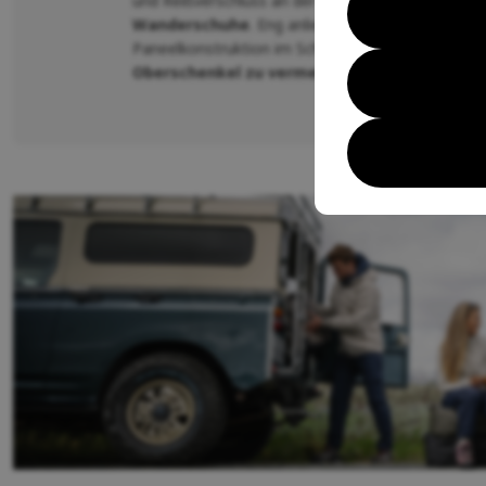
und Reißverschluss an der Unterseite der Beine z
Wanderschuhe
. Eng anliegende Beine, wenn der 
Paneelkonstruktion im Schritt
, um Scheuerstel
Oberschenkel zu vermeiden
.
Reflektierende 