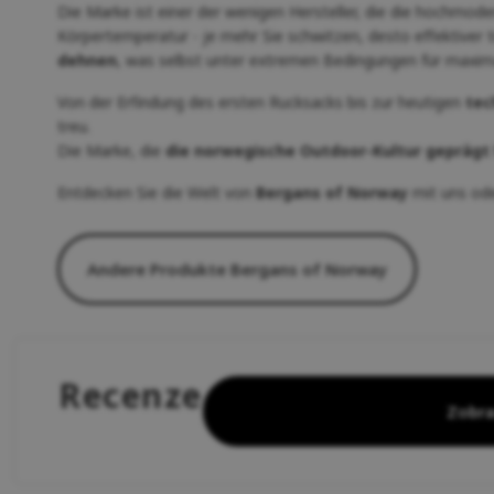
Die Marke ist einer der wenigen Hersteller, die die hochmod
Körpertemperatur - je mehr Sie schwitzen, desto effektiver tr
dehnen
, was selbst unter extremen Bedingungen für maxim
Von der Erfindung des ersten Rucksacks bis zur heutigen
tec
treu.
Die Marke, die
die norwegische Outdoor-Kultur geprägt
Entdecken Sie die Welt von
Bergans of Norway
mit uns ode
Andere Produkte Bergans of Norway
Recenze
Zobra