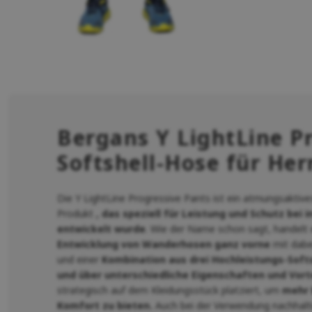
Bergans Y LightLine P
Softshell-Hose für Her
Die Y LightLine Progressive Pants ist ein atmungsaktives
Produkt
, das speziell für Leistung und Schutz bei
entwickelt wurde
. Wie der Name schon sagt, handelt 
Entwicklung von Wanderhosen ganz vorne
mit dabei
und einer
Kombination aus drei Hochleistungs-Softs
und über unterschiedliche Eigenschaften und Vort
strategisch auf dem Kleidungsstück platziert, um
mehr 
Komfort zu bieten.
Auch bei der Verwendung nachhalti