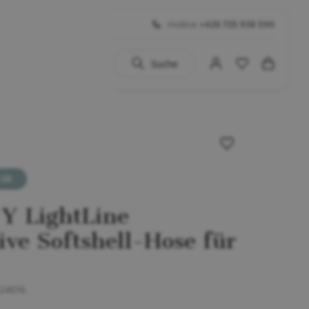
Hotline
+420 725 938 590
Suche
uhe
 BIG SALE
Schuhe
...)
 Y LightLine
ive Softshell-Hose für
-24616