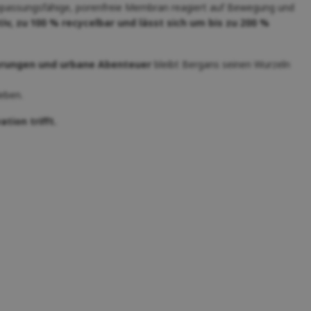
passungsfähige, porenfreie Membran reagiert auf Bewegung und
v, zu 100 % recycelbar und lässt sich um bis zu 200 %
erungen und urbane Abenteuer
bleibt Bergans seinen Wurzeln
eben.
tion trifft.