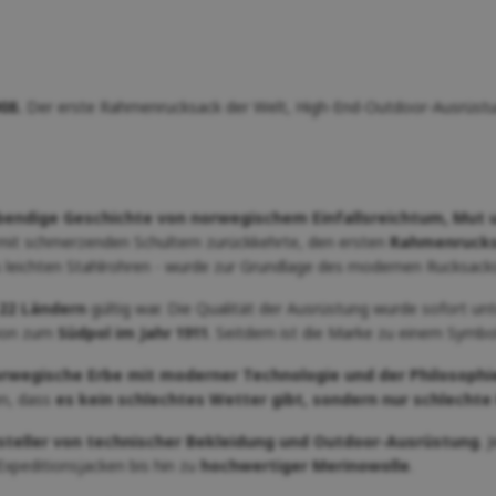
08.
Der erste Rahmenrucksack der Welt, High-End-Outdoor-Ausrüstung
bendige Geschichte von norwegischem Einfallsreichtum, Mut u
 mit schmerzenden Schultern zurückkehrte, den ersten
Rahmenruck
 leichten Stahlrohren - wurde zur Grundlage des modernen Rucksacks
22 Ländern
gültig war. Die Qualität der Ausrüstung wurde sofort un
tion zum
Südpol im Jahr 1911
. Seitdem ist die Marke zu einem Symbo
rwegische Erbe mit moderner Technologie und der Philosophie 
en, dass
es kein schlechtes Wetter gibt, sondern nur schlechte
teller von technischer Bekleidung und Outdoor-Ausrüstung
. 
Expeditionsjacken bis hin zu
hochwertiger Merinowolle
.