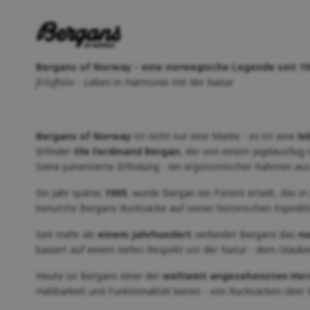
Bergans of Norway - eine norwegische Legende seit 19
friluftsliv
- Leben in Harmonie mit der Natur.
Bergans of Norway
ist nicht nur eine Marke - es ist eine
le
Erfinder
Ole Ferdinand Bergan
, der von einem Jagdausflug
Seine patentierte Erfindung - ein ergonomischer Rahmen aus
Ein Jahr später,
1909
, wurde Bergan ein Patent erteilt, das in
benutzte Bergans Rucksäcke auf seiner historischen Expedi
Seit mehr als
einem Jahrhundert
verbindet Bergans das
no
basiert auf einem tiefen Respekt vor der Natur - dem Glaub
Heute ist Bergans einer der
weltweit angesehensten Hers
Haltbarkeit und Funktionalität bietet - von Rucksäcken über 