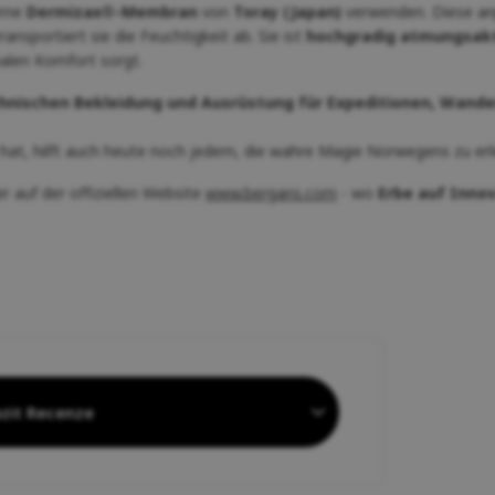
erne
Dermizax®-Membran
von
Toray (Japan)
verwenden. Diese an
ansportiert sie die Feuchtigkeit ab. Sie ist
hochgradig atmungsakti
alen Komfort sorgt.
hnischen Bekleidung und Ausrüstung für Expeditionen, Wand
hat, hilft auch heute noch jedem, die wahre Magie Norwegens zu erl
r auf der offiziellen Website
www.bergans.com
- wo
Erbe auf Innova
zit Recenze