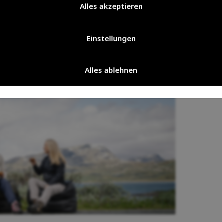
ur
Weitenregulierung
für
schwere
Alles akzeptieren
Reißverschluss geschlossen ist.
len an den Innenseiten der
Details
.
Einstellungen
Alles ablehnen