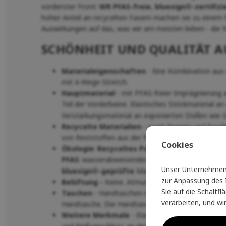
vorderster Front:
WR PFAS-freie
,
bluesign®-zertifizi
hoher Anteil an recycelten Fasern machen sie zu einem
Auswirkungen auf das, was wir am meisten lieben - die N
SCHÖNHEIT UND QUALITÄT 
Materialeigenschaften
- Eine Kombination aus 
mit 4-Wege-Stretch.
Hauptmaterial
- mit PFAS-freier Imprägnierung
Teil der Vorderbeine. Elastisches Strickmaterial a
Verstärkungsmaterial an exponierten Stellen wie
Recycelte
Materialien
- spart Energie und foss
von Reststoffen aus der Produktion.
Cookies
Ökologie
:
Recyceltes Polyester aus PET-Flas
PFAS
: wasserabweisendes Finish ohne schädliche 
Unser Unternehmen 
bluesign®-geprüfte
Materialien und Details
.
zur Anpassung des I
Belüftung -
Keine. Atmungsaktive Konstruktion.
Sie auf die Schaltf
Taschen
- Handtaschen mit Reißverschluss. Hand
verarbeiten, und wi
Handtasche. Die Handtaschen sind groß genug, um
Weitere
Merkmale
- Elastischer und verstellbar