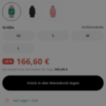
Größe
Größentabelle
XS
S
M
L
166,60 €
-32 %
Der beste Preis der letzten 30 Tage:
245,00 €
Stück in den Warenkorb legen
auf Lager > 5
ks