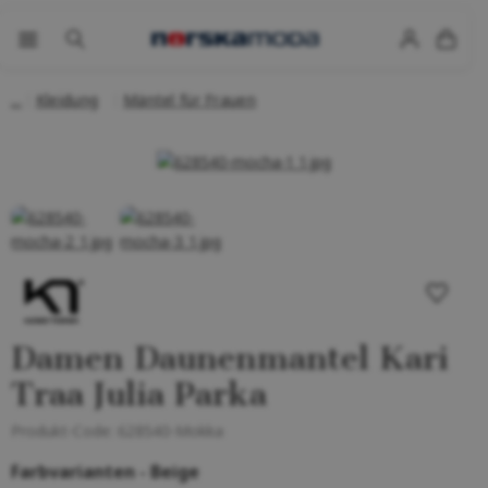
Kleidung
Mäntel für Frauen
Damen Daunenmantel Kari
Traa Julia Parka
Produkt-Code:
628540-Mokka
Farbvarianten -
Beige