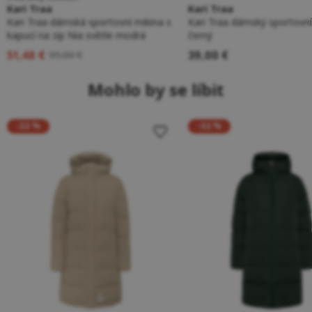
Kari Traa
Kari Traa
Kari Traa dámská sportovní mikina s
Kari Traa dámský sportovní
kapucí na zip Nia světle modrá
černý
51,48 €
39,00 €
99,00 €
Mohlo by se líbit
-32 %
-32 %