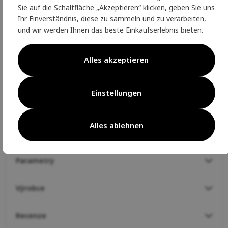
Respekt für die Umwelt und Ihre Gesundheit - DWR
Sie auf die Schaltfläche „Akzeptieren“ klicken, geben Sie uns
wasserabweisende Behandlung ohne PFC,
Ihr Einverständnis, diese zu sammeln und zu verarbeiten,
mindestens 50% der Materialien sind recycelt, RSD-
und wir werden Ihnen das beste Einkaufserlebnis bieten.
zertifizierte Daunen
PARAMETER
Alles akzeptieren
100% Polyester
Futter
: 100% Polyester
Einstellungen
Füllung
: 60/40 Daunen
Füllung
: 400-450 cuin
Gewicht der Füllung
: 280g/m2
Alles ablehnen
Parametry
Výrobce
Recenze