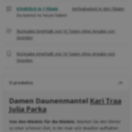
Erhältlich in 1 Filiale
Verfügbarkeit in den Filialen
Du kannst es heute haben
Rückgabe innerhalb von 14 Tagen ohne Angabe von
Gründen
Rückgabe innerhalb von 14 Tagen ohne Angabe von
Gründen
O produktu
Damen Daunenmantel
Kari Traa
Julia Parka
Von den Mädels für die Mädels
: Machen Sie den Winter
zu einer schönen Zeit, in der man sich draußen aufhalten