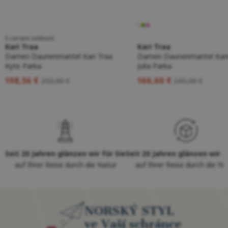
5 variant velikostí
Kari Traa
Kari Traa
Damen Daunenmantel Kari Traa
Damen Daunenmantel Kari
Kyte Parka
Julia Parka
198,56 €
166,60 €
292,00 €
245,00 €
Seit 20 Jahren glänzen wir für Sie
Seit 20 Jahren glänzen wir f
auf Ihrer Reise durch die Natur
auf Ihrer Reise durch die Na
NORSKÝ STYL
ve Vaší schránce