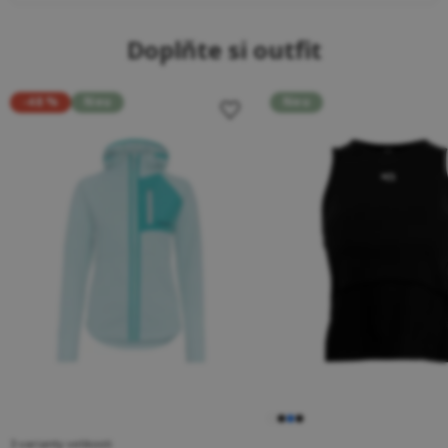
Doplňte si outfit
-48 %
Neu
Neu
3 varianty velikosti