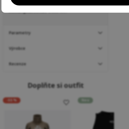
Wassersäule:
5.000 WP
Atmungsaktivität
: 3.000 MVP
Parametry
Výrobce
Recenze
Doplňte si outfit
-55 %
Neu