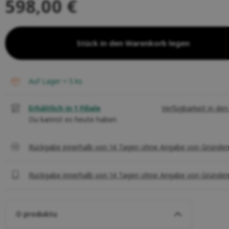
598,00 €
Stück in den Warenkorb legen
auf Lager > 5
ks
Erhältlich in 1 Filiale
Verfügbarkeit in den 
Du kannst es heute haben
Rückgabe innerhalb von 14 Tagen ohne Angabe von Gründe
Rückgabe innerhalb von 14 Tagen ohne Angabe von Gründe
O produktu