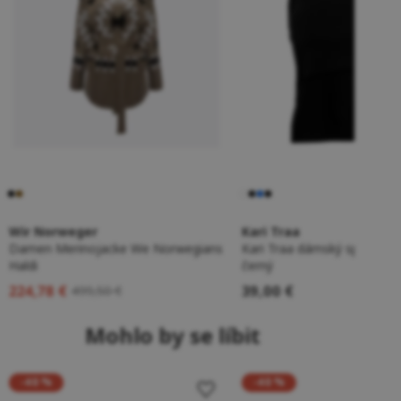
Wir Norweger
Kari Traa
Damen Merinojacke We Norwegians
Kari Traa dámský sportovní
Haldi
černý
224,78 €
39,00 €
499,50 €
Mohlo by se líbit
-40 %
-40 %