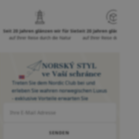
Seit 20 Jahren glänzen wir für Sie
Seit 20 Jahren glänzen wir f
auf Ihrer Reise durch die Natur
auf Ihrer Reise durch die Na
NORSKÝ STYL
ve Vaší schránce
Treten Sie dem Nordic Club bei und
erleben Sie wahren norwegischen Luxus
- exklusive Vorteile erwarten Sie
SENDEN