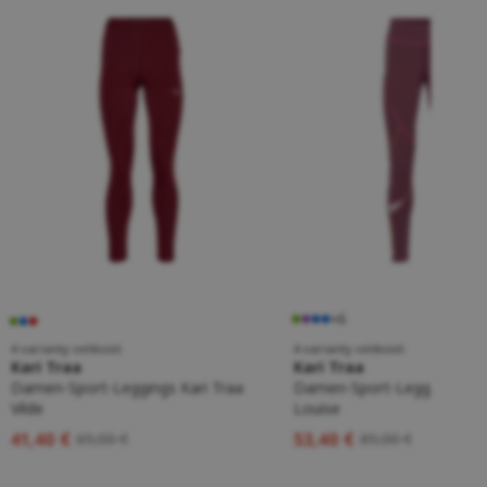
+6
4 varianty velikosti
4 varianty velikosti
Kari Traa
Kari Traa
Damen-Sport-Leggings Kari Traa
Damen-Sport-Leggings Kar
Vilde
Louise
41,40 €
53,40 €
69,00 €
89,00 €