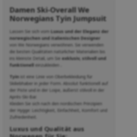
Damen Ski-Overall We
Norwegians Tyin Jumpsuit
Lassen Sie sich vom
Luxus und der Eleganz der
norwegischen und italienischen Designer
von We Norwegians verwöhnen. Sie verwenden
die besten Qualitäten natürlicher Materialien bis
ins kleinste Detail, um Sie
exklusiv, stilvoll und
funktionell
einzukleiden
.
Tyin
ist eine Linie von Oberbekleidung für
Skiliebhaber in jeder Form. Absolut funktionell auf
der Piste und in der Loipe, äußerst stilvoll in der
Aprés-Ski-Bar.
Kleiden Sie sich nach den nordischen Prinzipien
der Hygge: Leichtigkeit, Einfachheit, Komfort und
Zufriedenheit.
Luxus und Qualität aus
Norwegen für Sie: