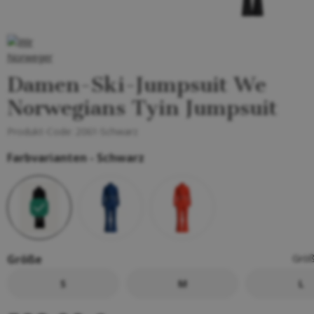
Damen-Ski-Jumpsuit We
Norwegians Tyin Jumpsuit
Produkt-Code:
2061-Schwarz
Farbvarianten -
Schwarz
Größe
Größ
S
M
L