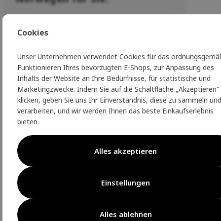
Wasserdichter Softshell-Skianzug im Retro-
Stil
Cookies
taillierter Schnitt mit leicht ausgestellten
Beinen für eine schöne Silhouette
Unser Unternehmen verwendet Cookies für das ordnungsgemä
höherer Kragen für besseren Wetterschutz
Funktionieren Ihres bevorzugten E-Shops, zur Anpassung des
breiter Bund
Inhalts der Website an Ihre Bedürfnisse, für statistische und
Ergonomisch geformte Beine für optimale
Marketingzwecke. Indem Sie auf die Schaltfläche „Akzeptieren“
Bewegungsfreiheit
klicken, geben Sie uns Ihr Einverständnis, diese zu sammeln un
Fleece-Futter für bessere Wärmeisolierung
verarbeiten, und wir werden Ihnen das beste Einkaufserlebnis
Taschen für kleine Gegenstände und eine
bieten.
Skipasstasche am Ärmel
integrierte Schuhüberzüge, um das
Eindringen von Schnee zu verhindern
Alles akzeptieren
Parameter
Einstellungen
Hauptmaterial
: 83% Nylon, 17% Elastan
Material 2: 94% Polyester, 6% Elastan
Überzug: 100% Polyester
Alles ablehnen
Innenfutter: 100% Polyester