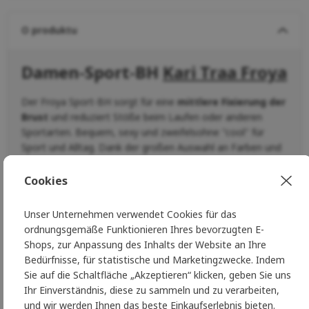
O produktu
Damen-Sport-BH
Kari Traa Froya
Der Froya Sport-BH sorgt für eine
mittlere Fixierung der
Brust
und reduziert Stöße beim Laufen oder anderen
Sportarten. Bequem, sexy und zweifelsohne "cool" für
Sport und Alltag. Dank der großen Auswahl an Farben und
Größen findet jede Frau und jedes Mädchen ihren BH.
Froya, der
den Namen der nordischen Königin aller
Cookies
Göttinnen trägt, unterstützt Sie bei Ihren Leistungen im
Fitnessstudio, am Fels und sogar auf dem Paddelbrett. Die
Unser Unternehmen verwendet Cookies für das
Passform ist vielseitig und für kleinere oder größere Brüste
ordnungsgemäße Funktionieren Ihres bevorzugten E-
geeignet.
Shops, zur Anpassung des Inhalts der Website an Ihre
Bedürfnisse, für statistische und Marketingzwecke. Indem
HIGHLIGHTS
Sie auf die Schaltfläche „Akzeptieren“ klicken, geben Sie uns
Ihr Einverständnis, diese zu sammeln und zu verarbeiten,
Mittlere Brustfixierung
und wir werden Ihnen das beste Einkaufserlebnis bieten.