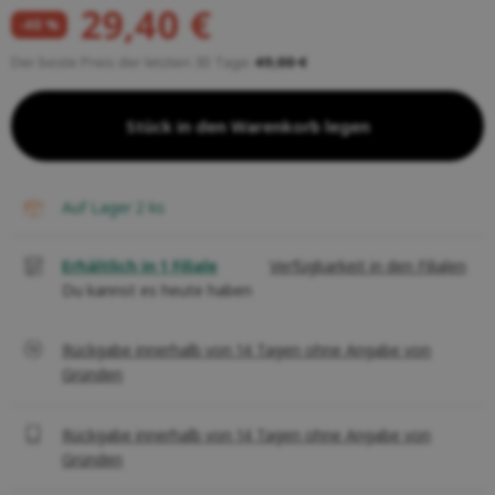
29,40 €
-40 %
Der beste Preis der letzten 30 Tage:
49,00 €
Stück in den Warenkorb legen
auf Lager 2
ks
Erhältlich in 1 Filiale
Verfügbarkeit in den Filialen
Du kannst es heute haben
Rückgabe innerhalb von 14 Tagen ohne Angabe von
Gründen
Rückgabe innerhalb von 14 Tagen ohne Angabe von
Gründen