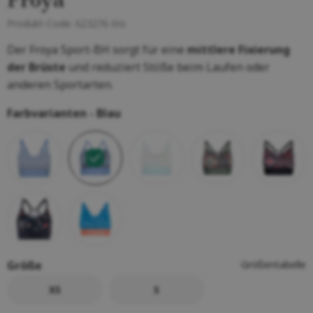
Froya
Produkt-Code:
623276-Iris
Der Froya Sport-BH sorgt für eine
mittlere Fixierung
der Brüste
und reduziert Stöße beim Laufen oder
anderen Sportarten.
Farbvarianten -
Blau
Größe
Größentabelle
XS
S