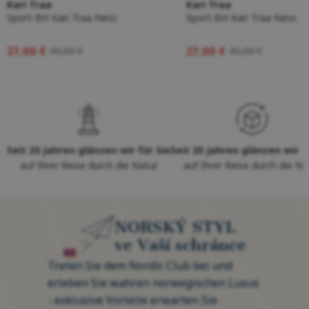
Kari Traa
Kari Traa
Sport-BH Kari Traa Ness
Sport-BH Kari Traa Ness
27,00 €
27,00 €
45,00 €
45,00 €
Seit 20 Jahren glänzen wir für Sie
Seit 20 Jahren glänzen wir f
auf Ihrer Reise durch die Natur
auf Ihrer Reise durch die Na
NORSKÝ STYL
ve Vaší schránce
Treten Sie dem Nordic Club bei und
erleben Sie wahren norwegischen Luxus
- exklusive Vorteile erwarten Sie