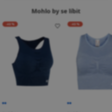
Mohlo by se líbit
-40 %
-40 %