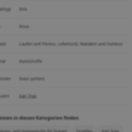
ukttyp
BHs
e
Rosa
keit
Laufen und Fitness,
Lebensstil,
Wandern und Outdoor
ial
Kunststoffe
tionen
Basic (unten)
uzent
Kari Traa
önnen in diesen Kategorien finden
tions- und Unterwäsche für Frauen
Doplňky
Kari Traa