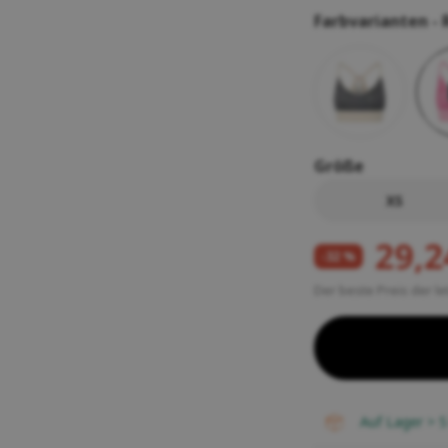
Funktions- und Unterwäsche für Frauen
Farbvarianten -
Pelze
Letní outlet
nkgutscheine
Handschuhe für Frauen
Kaffee und Tee
Letní outlet
 und Kissen aus Wolle
Waschgels
irs
Geschenke
Größe
XS
29,2
-32 %
Der beste Preis der l
auf Lager > 