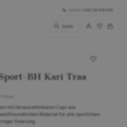
Hotline
+420 725 938 590
Suche
uhe
 BIG SALE
Schuhe
port-BH Kari Traa
...)
77-Rosa
auen mit herausnehmbaren Cups aus
ltfreundlichem Material für alle sportlichen
ringer Fixierung.