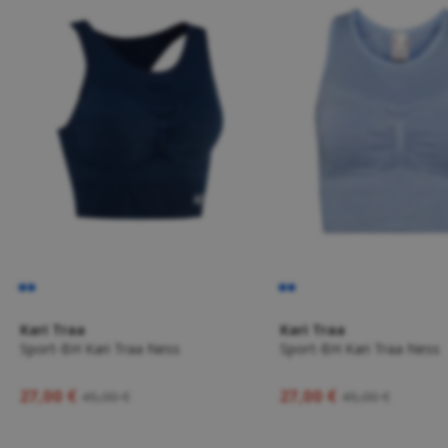
Kari Traa
Kari Traa
Sport-BH Kari Traa Ness
Sport-BH Kari Traa Ness
27,00 €
27,00 €
45,00 €
45,00 €