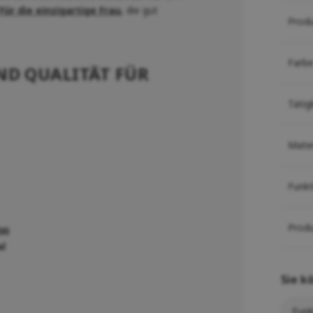
Für die einzigartige Frau
, die gut
Prod
Farb
D QUALITÄT FÜR
Tätig
Mater
Funk
Prod
00
al
Sie k
Funk