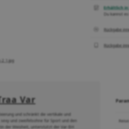
Erhältlich in 
Du kannst es
Rückgabe inn
Rückgabe inn
Traa Var
Para
ixierung und schränkt die vertikale und
 sexy und zweifelsohne für Sport und den
Reise
n der Weisheit, unterstützt der Var-BH