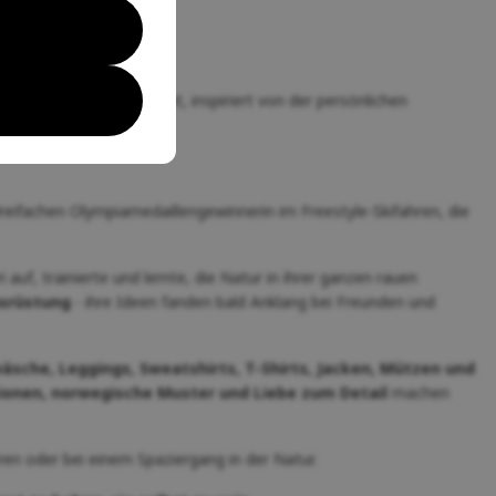
an der Bewegung
vereint, inspiriert von der persönlichen
dreifachen Olympiamedaillengewinnerin im Freestyle-Skifahren, die
uf, trainierte und lernte, die Natur in ihrer ganzen rauen
usrüstung
- ihre Ideen fanden bald Anklang bei Freunden und
sche, Leggings, Sweatshirts, T-Shirts, Jacken, Mützen und
onen, norwegische Muster und Liebe zum Detail
machen
ren oder bei einem Spaziergang in der Natur.