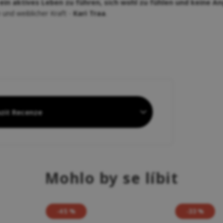
ein aktives Leben zu führen, sich wohl zu fühlen und keine An
 und weiblicher Kraft -
Kari Traa
.
zit Recenze
Mohlo by se líbit
-45 %
-33 %