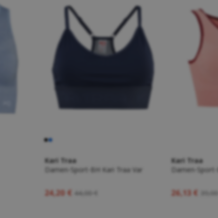
Kari Traa
Kari Traa
Damen-Sport-BH Kari Traa Var
Damen-Sport-B
24,20 €
26,13 €
44,00 €
39,00