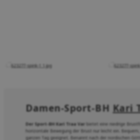
Damen-Sport-BH
Kari 
Der Sport-BH Kari Traa Var
bietet eine niedrige Brustf
horizontale Bewegung der Brust nur leicht ein. Bequem,
ganzen Tag geeignet. Benannt nach der nordischen Götti