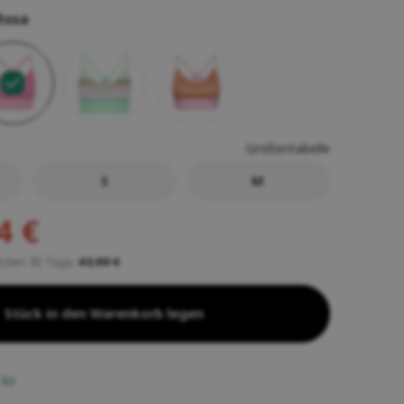
Rosa
Größentabelle
S
M
4 €
etzten 30 Tage:
43,00 €
Stück in den Warenkorb legen
5
ks