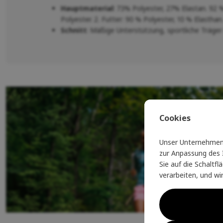
Hauptmaterial
: 73% Polyester, 27% Elastan. 92 %
Polyester. 2. Futter: 90 % Polyester, 10 % Elasthan
Schnitt
: Mäßige Unterstützung, sportliche Träger
Cookies
Unser Unternehmen 
zur Anpassung des I
Sie auf die Schaltf
verarbeiten, und wi