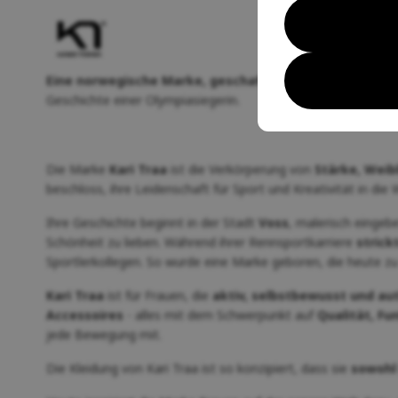
Eine norwegische Marke, geschaffen von einer Frau für
Geschichte einer Olympiasiegerin.
Die Marke
Kari Traa
ist die Verkörperung von
Stärke, Weib
beschloss, ihre Leidenschaft für Sport und Kreativität in die
Ihre Geschichte beginnt in der Stadt
Voss
, malerisch eingeb
Schönheit zu lieben. Während ihrer Rennsportkarriere
strick
Sportlerkollegen. So wurde eine Marke geboren, die heute z
Kari Traa
ist für Frauen, die
aktiv, selbstbewusst und au
Accessoires
- alles mit dem Schwerpunkt auf
Qualität, Fu
jede Bewegung mit.
Die Kleidung von Kari Traa ist so konzipiert, dass sie
sowohl