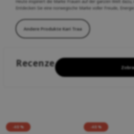
Heute inspiriert die Marke Frauen auf der ganzen Welt dazu,
Entdecken Sie eine norwegische Marke voller Freude, Energie
Andere Produkte Kari Traa
Recenze
Zobra
-40 %
-40 %