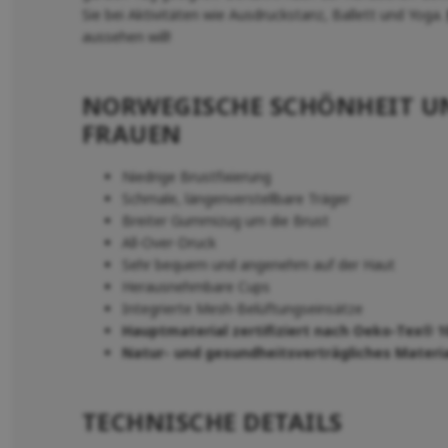
Sie bei Aktivitäten wie Ausdruckstanz, Ballett und Yoga.
aussehen will!
NORWEGISCHE SCHÖNHEIT UN
FRAUEN
Niedrige Brustfixierung
Schmale, längenverstellbare Träger
Breiter Gummizug um die Brust
All-Over-Druck
Sehr bequem und angenehm auf der Haut
Herausnehmbare Cups
Integrierte Mesh-Belüftungseinsätze
Hauptmaterial zertifiziert nach Oeko-Tex® 1
Natur- und gesundheitsverträgliches Materi
TECHNISCHE DETAILS