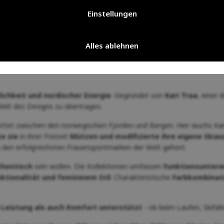
Einstellungen
Alles ablehnen
 Frauen.
Funktionelle Kleidung, die
Leistung, Design und Freude 
lichkeit und nordischer Energie
. Gegründet von
Kari Traa
, einer 
 Welt des Designs zu übertragen.
ettet zwischen den norwegischen Fjorden und Bergen. Hier wuchs Kari a
te sie
in ihrer Freizeit
Mützen und modifizierte ihre eigene Skia
u den erfolgreichsten Frauensportmarken der Welt gehört.
thentisch
sein wollen. Die Kollektionen umfassen
Funktionsunterwä
nktionalität und femininem Stil
. Charakteristische
Farbkombinati
 Leistung als auch Komfort unterstützt
- ob beim Laufen, Skifah