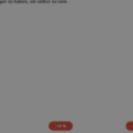
gst zu haben, sie selbst zu sein
.
-18 %