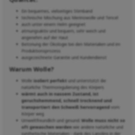
Ein bequemes, vielseitiges Stirnband
technische Mischung aus Merinowolle und Tencel
auch unter einem Helm geeignet
atmungsaktiv und bequem, sehr weich und
angenehm auf der Haut
Betonung der Ökologie bei den Materialien und im
Produktionsprozess
ausgezeichnete Garantie und Kundendienst
Warum Wolle?
Wolle
isoliert perfekt
und unterstützt die
natürliche Thermoregulierung des Körpers
wärmt auch in nassem Zustand, ist
geruchshemmend, schnell trocknend und
transportiert den Schweiß hervorragend
vom
Körper weg
Umweltfreundlich und gesund:
Wolle muss nicht so
oft gewaschen werden
wie andere natürliche und
synthetische Materialien - dank des Lanolins in der