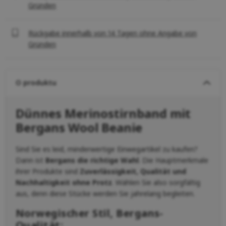
Gründen
Rückgabe innerhalb von 14 Tagen ohne Angabe von
Gründen
O produktu
Dünnes Merinostirnband mit
Bergans Wool Beanie
Sind Sie es leid, minderwertige Einwegartikel zu kaufen?
Dann ist
Bergans die richtige Wahl
. Die Hauptmerkmale
ihrer Produkte sind
Zuverlässigkeit, Qualität und
Nachhaltigkeit ohne Protz
. Wählen Sie also sorgfältig
aus, denn diese Stücke werden Sie jahrelang begleiten.
Norwegischer Stil, Bergans-
Qualität: