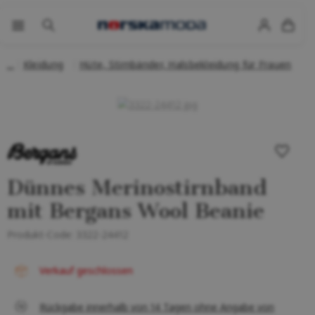
Kleidung
Hüte, Stirnbänder, Halsbekleidung für Frauen
Dünnes Merinostirnband
mit Bergans Wool Beanie
Produkt-Code:
3322-24412
Verkauf geschlossen
Rückgabe innerhalb von 14 Tagen ohne Angabe von