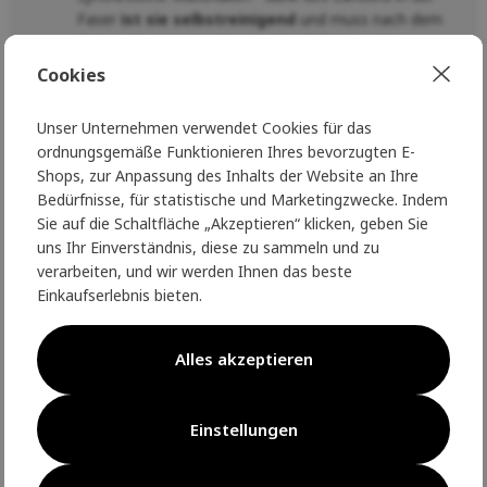
Faser
ist sie selbstreinigend
und muss nach dem
Gebrauch nur getrocknet und gelüftet werden
Bergans achtet auf das Wohlergehen der Tiere, die
Cookies
Wollproduktion erfolgt nach dem RWS (Responsible
Wool Standard)
Unser Unternehmen verwendet Cookies für das
ordnungsgemäße Funktionieren Ihres bevorzugten E-
Sie können sich einfach auf Bergans verlassen,
Shops, zur Anpassung des Inhalts der Website an Ihre
genau wie die Polarforscher und Abenteurer, für die
Bedürfnisse, für statistische und Marketingzwecke. Indem
Bergans seit 1908 mit Liebe zur Natur Kleidung und
Sie auf die Schaltfläche „Akzeptieren“ klicken, geben Sie
Ausrüstung herstellt.
uns Ihr Einverständnis, diese zu sammeln und zu
Parameter
verarbeiten, und wir werden Ihnen das beste
Einkaufserlebnis bieten.
70% Merinowolle, 30% Lyocell
Gewicht
: 30g
Alles akzeptieren
Pflege
Um die hervorragenden Eigenschaften der Wolle so lange
Einstellungen
wie möglich zu erhalten,
waschen Sie sie im
Wollprogramm
mit
umweltfreundlichen Waschmitteln mit