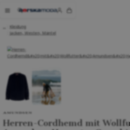
Kleidung
Jacken, Westen, Mäntel
Herren-Cordhemd mit Wollfu