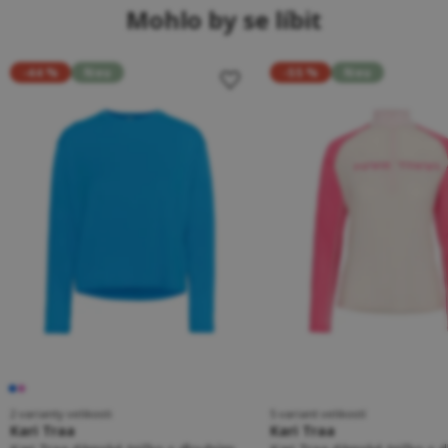
Mohlo by se líbit
-44 %
Neu
-55 %
Neu
2 varianty velikosti
5 variant velikostí
Kari Traa
Kari Traa