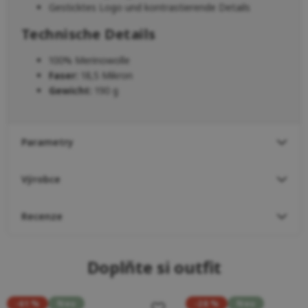
Gesticktes Logo und kontrastierende Details
Technische Details
100% Merinowolle
Faser:
18,5 Mikron
Gewicht:
190 g
Parametry
Výrobce
Recenze
Doplňte si outfit
-61 %
Neu
-28 %
Neu