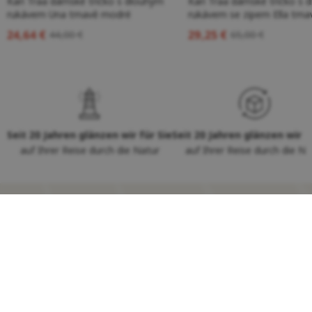
Kari Traa dámské tričko s dlouhým
Kari Traa dámské tričko s 
rukávem Una tmavě modré
rukávem se zipem Ella tma
24,64 €
29,25 €
44,00 €
65,00 €
Seit 20 Jahren glänzen wir für Sie
Seit 20 Jahren glänzen wir f
auf Ihrer Reise durch die Natur
auf Ihrer Reise durch die Na
NORSKÝ STYL
ve Vaší schránce
Treten Sie dem Nordic Club bei und
erleben Sie wahren norwegischen Luxus
- exklusive Vorteile erwarten Sie