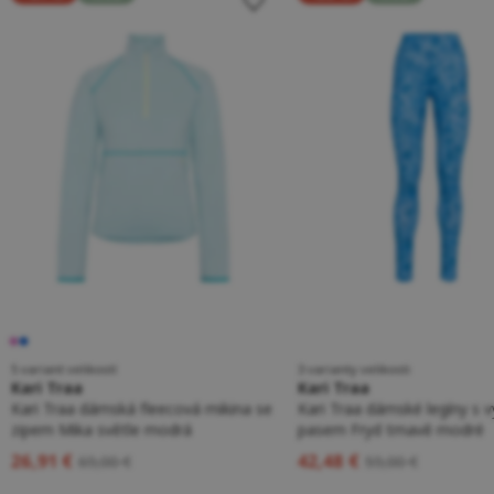
5 variant velikostí
3 varianty velikosti
Kari Traa
Kari Traa
Kari Traa dámská fleecová mikina se
Kari Traa dámské legíny s
zipem Mika světle modrá
pasem Fryd tmavě modré
26,91 €
42,48 €
69,00 €
59,00 €