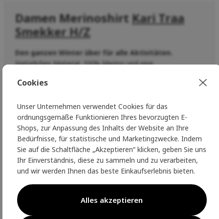
Damen Merinoshirt
Kari Traa
Smekker H/Z
Den ganzen Winter über für alle Aktivitäten.
Natürliches Material, 100% Merino und eine
unkonventionelle Kombination aus traditionellen
Cookies
norwegischen Mustern
. Ein Kleidungsstück für
eine
Frau, die originell und selbstbewusst
, aber auch ein
wenig romantisch
ist
.
Eine ideale Wahl zum Skifahren
Unser Unternehmen verwendet Cookies für das
und zum Entspannen auf der Hütte.
Das
Smekker H/Z
ordnungsgemäße Funktionieren Ihres bevorzugten E-
Wollhemd
ist ein großartiger Teil Ihres täglichen Outfits, so
Shops, zur Anpassung des Inhalts der Website an Ihre
dass Sie von der Arbeit direkt in den Kindergarten und dann
Bedürfnisse, für statistische und Marketingzwecke. Indem
direkt ins Café sprinten können.
Trocken, warm und
Sie auf die Schaltfläche „Akzeptieren“ klicken, geben Sie uns
geruchsneutral.
Ihr Einverständnis, diese zu sammeln und zu verarbeiten,
und wir werden Ihnen das beste Einkaufserlebnis bieten.
Die norwegische Marke Kari Traa ist eine
reine
Frauenmarke
, und weil sie von
Frauen für Frauen
Alles akzeptieren
entworfen wird, erfüllen die Kollektionen alle ihre
Bedürfnisse in ihrem aktiven Leben.