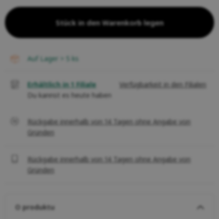
Stück in den Warenkorb legen
auf Lager > 5
ks
Erhältlich in 1 Filiale
Verfügbarkeit in den Filialen
Du kannst es heute haben
Rückgabe innerhalb von 14 Tagen ohne Angabe von
Gründen
Rückgabe innerhalb von 14 Tagen ohne Angabe von
Gründen
O produktu