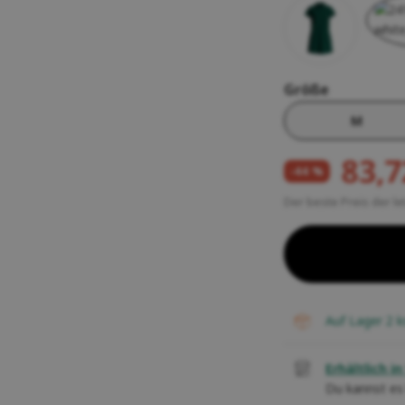
Funktions- und Unterwäsche für Frauen
Pelze
Letní outlet
nkgutscheine
Handschuhe für Frauen
Kaffee und Tee
Letní outlet
 und Kissen aus Wolle
Größe
Waschgels
irs
M
Geschenke
83,7
-44 %
Der beste Preis der l
auf Lager 2
k
Erhältlich in 
Du kannst es