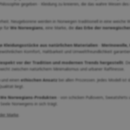
hilosophie gegeben - Kleidung zu kreieren, die das wahre Wesen des
rheit. Neugeborene werden in Norwegen traditionell in eine weiche W
ge für
We Norwegians
, eine Marke, die
das Erbe der norwegische
e Kleidungsstücke aus natürlichen Materialien
-
Merinowolle,
ewöhnlichen Komfort, Haltbarkeit und Umweltfreundlichkeit garantie
Respekt vor der Tradition und modernen Trends hergestellt
. D
gewicht zwischen natürlichem Minimalismus und urbaner Raffinesse.
und einen
ethischen Ansatz
bei allen Prozessen. Jedes Modell ist d
alität liegt.
We Norwegians-Produkten
- von schicken Pullovern, Sweatshirts 
e Seele Norwegens in sich trägt.
 der Marke
.