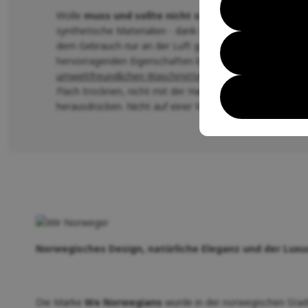
Wolle
muss und sollte nicht so oft gewaschen wer
synthetische Materialien - dank des Lanolins in der Fas
dem Gebrauch nur an der Luft getrocknet werden. Dami
hervorragenden Eigenschaften behält,
waschen Sie si
umweltfreundlichen Waschmitteln mit Lanolin
.
Flach trocknen, nicht mit der Hand auswringen - einfa
herausdrücken. Nicht auf einer Wärmequelle trocknen.
Norwegisches Design, natürliche Eleganz und der Luxu
Die Marke
We Norwegians
wurde in der norwegischen Sta