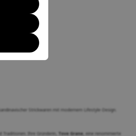
andinavischer Strickwaren mit modernem Lifestyle-Design.
 Traditionen. Ihre Gründerin,
Tove Grane
, eine renommierte