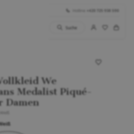
Hotline
+420 725 938 590
Suche
uhe
 BIG SALE
Schuhe
ollkleid We
...)
ans Medalist Piqué-
ür Damen
-Weiß
Weiß