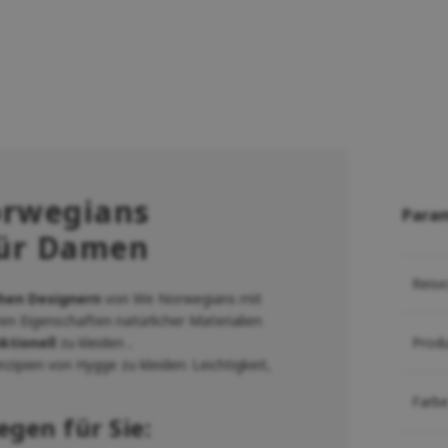
orwegians
Para
für Damen
Reise
chen Designern
von We Norwegians mit
n Eigenschaften natürlicher Materialien
Prod
nktionell
zu kleiden
.
nzipien von Hygge zu kleiden: Leichtigkeit,
Farb
gen für Sie: