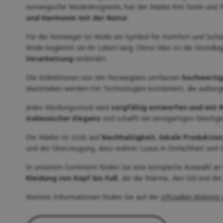
norwegische Modedesignerin, hat der Marke ihre Seele und P
und Harmonie mit der Natur
.
Für die Norweger ist Wolle ein Symbol für Komfort und Siche
Wolle begleitet sie ihr Leben lang. Diese Idee ist die Grundla
Verarbeitung
verbindet.
Die Kollektionen von We Norwegians umfassen
hochwertig
Materialien werden mit Technologien kombiniert, die außerg
Jedes Kleidungsstück wird
sorgfältig entworfen und mit 
italienischer Eleganz
und schafft ein einzigartiges Gleich
Die Marke ist stolz auf
Nachhaltigkeit
,
lokale Produktion
und der Überzeugung, dass wahrer Luxus in Einfachheit und Qu
In unserem Sortiment finden Sie eine komplette Auswahl an
Kleidung von Kopf bis Fuß
, die die Wärme, den Stil und di
Weitere Informationen finden Sie auf der
offiziellen Website