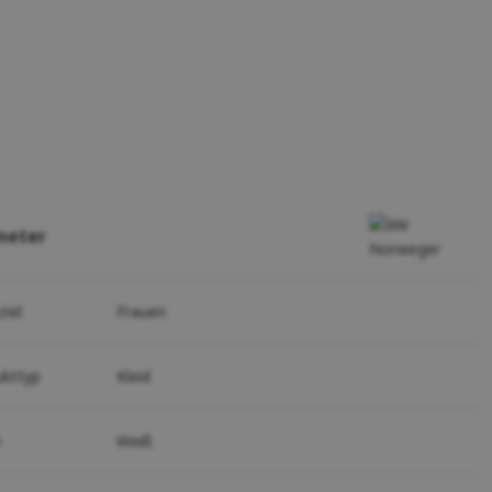
meter
ziel
Frauen
ukttyp
Kleid
e
Weiß