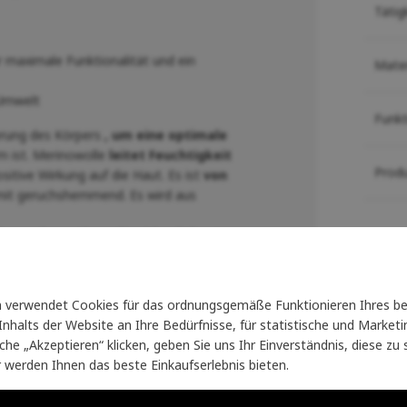
Tätig
 maximale Funktionalität und ein
Mater
 Umwelt
Funk
erung des Körpers
, um eine optimale
rm ist. Merinowolle
leitet Feuchtigkeit
Prod
sitive Wirkung auf die Haut. Es ist
von
it geruchshemmend. Es wird aus
aften und verwöhnen Sie sich
mit bester
Sie k
Klei
verwendet Cookies für das ordnungsgemäße Funktionieren Ihres be
Šukn
nhalts der Website an Ihre Bedürfnisse, für statistische und Marke
läche „Akzeptieren“ klicken, geben Sie uns Ihr Einverständnis, diese z
Wir 
r werden Ihnen das beste Einkaufserlebnis bieten.