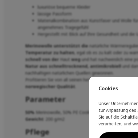
luxuriöse bequeme Kleider
lässige Passform
Materialkombination aus Kunstfaser und Wolle für
angenehmes Tragegefühl
Hergestellt mit Blick auf Ihre Gesundheit und die
Merinowolle unterstützt die
natürliche Wärmereguli
Temperatur zu halten
, egal ob es zu kalt oder zu wa
schnell von der
Haut
weg
und hat nachweislich eine po
Natur aus schnelltrocknend, antimikrobiell
und dam
nachhaltigen natürlichen Quellen gewonnen.
Profitieren Sie von all seinen hervorragenden Eigensch
norwegischer Qualität
.
Cookies
Parameter
Unser Unternehmen 
zur Anpassung des I
50%
Merinowolle, 50% PE Coolmax
Sie auf die Schaltf
Gewicht
: 200 g/m2
verarbeiten, und wi
Pflege