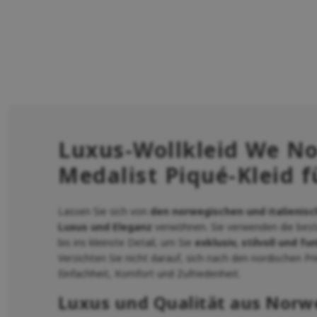
Luxus-Wollkleid We N
Medalist Piqué-Kleid 
Lassen Sie sich von
den norwegischen und italienis
Luxus und Eleganz
verwöhnen. Sie verwenden die beste
bis ins kleinste Detail, um Sie
exklusiv, stilvoll und fu
Verzichten Sie nicht darauf, sich nach den nordischen Pri
Einfachheit, Komfort und Zufriedenheit.
Luxus und Qualität aus Norwe