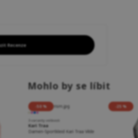
zit Recenze
Mohlo by se líbit
-50 %
-25 %
3 varianty velikosti
Kari Traa
Damen-Sportkleid Kari Traa Vilde