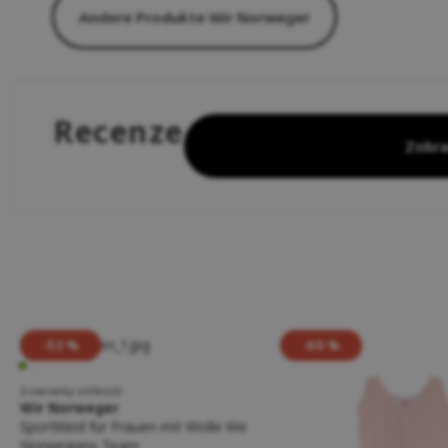
Andere Produkte Wir Norweger
Recenze
Zobra
-52 %
-60 %
3 varianty velikosti
Wir Norweger
Sportkleid für Frauen mit Wolle We
Norwegians Team