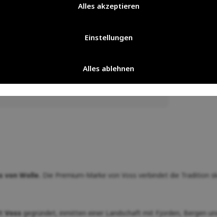
Alles akzeptieren
den
wie andere natürliche und
er
ist sie selbstreinigend
und muss nach
t die Wolle auch nach dem Waschen ihre
Einstellungen
e im Wollprogramm
in
ch das Wasser aus dem Produkt
Alles ablehnen
s von Wolle.
Die Premium-Marke von Voss verbindet die Tradition sk
dt
Voss
gegründet, inmitten einer Landschaft mit Fjorden, Bergen und