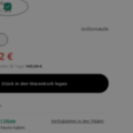
Größentabelle
2 €
etzten 30 Tage:
149,50 €
Stück in den Warenkorb legen
s
1 Filiale
Verfügbarkeit in den Filialen
 heute haben