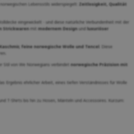
 norwegischen Lebensstils widerspiegelt:
Zeitlosigkeit, Qualität
olldecke eingewickelt - und diese natürliche Verbundenheit mit der
n Strickwaren
mit
modernem Design
und
luxuriöser
 Kaschmir, feine norwegische Wolle und Tencel
. Diese
ren.
er Stil von We Norwegians verbindet
norwegische Präzision mit
as Ergebnis ehrlicher Arbeit, eines tiefen Verständnisses für Wolle
und T-Shirts bis hin zu Hosen, Mänteln und Accessoires. Kurzum: