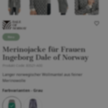
Neu
Merinojacke für Frauen
Ingeborg Dale of Norway
Produkt-Code:
83521-A00
Langer norwegischer Wollmantel aus feiner
Merinowolle
Farbvarianten -
Grau