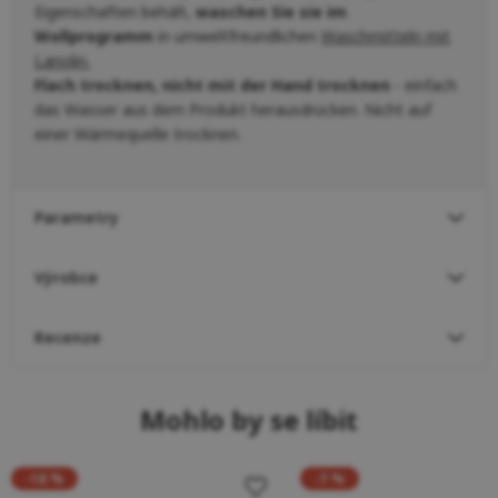
Eigenschaften behält,
waschen Sie sie im
Wollprogramm
in umweltfreundlichen
Waschmitteln mit
Lanolin.
Flach trocknen, nicht mit der Hand trocknen
- einfach
das Wasser aus dem Produkt herausdrücken. Nicht auf
einer Wärmequelle trocknen.
Parametry
Výrobce
Recenze
Mohlo by se líbit
-18 %
-7 %