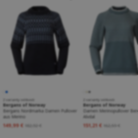
2 varianty velikosti
2 varianty velikosti
Bergans of Norway
Bergans of Norway
Bergans Nordmarka Damen Pullover
Damen Merinopullover Ber
aus Merino
Alvdal
149,99 €
151,21 €
182,92 €
162,59 €