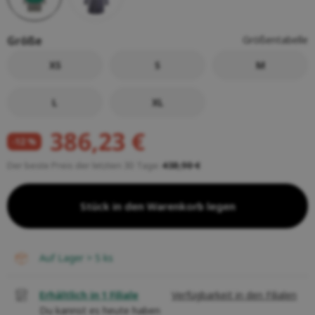
Größe
Größentabelle
XS
S
M
L
XL
386,23 €
-12 %
Der beste Preis der letzten 30 Tage:
438,90 €
Stück in den Warenkorb legen
auf Lager > 5
ks
Erhältlich in 1 Filiale
Verfügbarkeit in den Filialen
Du kannst es heute haben