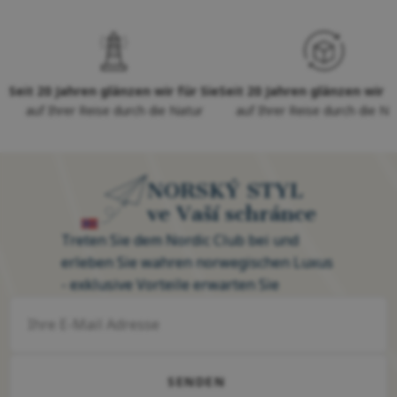
Seit 20 Jahren glänzen wir für Sie
Seit 20 Jahren glänzen wir f
auf Ihrer Reise durch die Natur
auf Ihrer Reise durch die Na
NORSKÝ STYL
ve Vaší schránce
Treten Sie dem Nordic Club bei und
erleben Sie wahren norwegischen Luxus
- exklusive Vorteile erwarten Sie
SENDEN