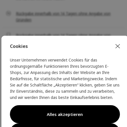
Rückgabe innerhalb von 14 Tagen ohne Angabe von
Gründen
Rückgabe innerhalb von 14 Tagen ohne Angabe von
Gründen
Cookies
Unser Unternehmen verwendet Cookies für das
O produktu
ordnungsgemäße Funktionieren Ihres bevorzugten E-
Shops, zur Anpassung des Inhalts der Website an Ihre
Damen Merinomantel Ingeborg
Bedürfnisse, für statistische und Marketingzwecke. Indem
Sie auf die Schaltfläche „Akzeptieren“ klicken, geben Sie uns
Dale of Norway
Ihr Einverständnis, diese zu sammeln und zu verarbeiten,
und wir werden Ihnen das beste Einkaufserlebnis bieten.
Zeigen Sie Ihren Stil in diesem eleganten, länglichen und
bequemen Mantel aus
sehr feiner Merinowolle
mit einer
einzigartigen, langlebigen Strickqualität. Gemustert über
Alles akzeptieren
die gesamte Länge des Mantels,
figurschmeichelnd
geschnitten
- der gerade
Schnitt betont die feminine