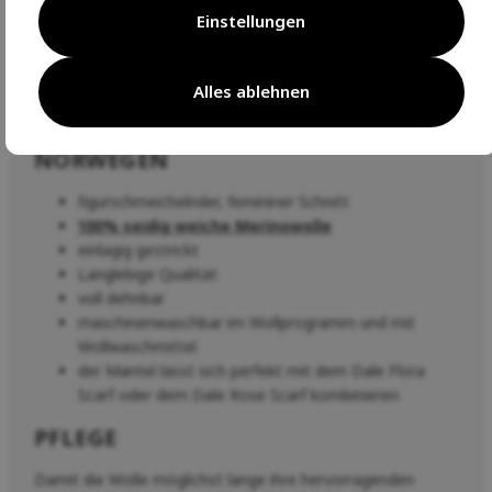
Silhouette
. Ein wahrhaft klassisches und vielseitiges
Einstellungen
Produkt, bei dem wir den
höchstmöglichen
Tragekomfort
erhalten wollen, weshalb wir Merinowolle
verwenden.
Alles ablehnen
SCHÖNHEIT UND QUALITÄT AUS
NORWEGEN
figurschmeichelnder, femininer Schnitt
100% seidig weiche Merinowolle
einlagig gestrickt
Langlebige Qualität
voll dehnbar
maschinenwaschbar im Wollprogramm und mit
Wollwaschmittel
der Mantel lässt sich perfekt mit dem Dale Flora
Scarf oder dem Dale Rose Scarf kombinieren
PFLEGE
Damit die Wolle möglichst lange ihre hervorragenden