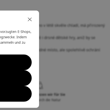
evold Breeze
). Merino v létě skvěle chladí, má přirozený
vorzugten E-Shops,
tingzwecke. Indem
tromech, válení v trávě i drsné dětské hry, aniž by se
u sammeln und zu
batůžku nezaberou žádné místo, ale spolehlivě ochrání
Sie
Seit 20 Jahren glänzen wir für Sie
auf Ihrer Reise durch die Natur