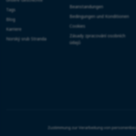
Beanstandungen
Tags
Bedingungen und Konditionen
Blog
Cookies
Karriere
Zásady zpracování osobních
Norský srub Stranda
údajů
Zustimmung zur Verarbeitung von personenbe