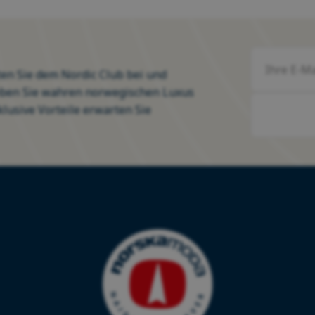
ten Sie dem Nordic Club bei und
eben Sie wahren norwegischen Luxus
klusive Vorteile erwarten Sie