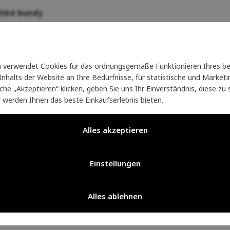
ehké bundy
é vynikají hravým designem a nekompromisní funkcí:
ávem, kraťasy a lehké sety z tenké merino vlny (např. řada
D
i když se dítě namočí v potoce nebo u moře.
verwendet Cookies für das ordnungsgemäße Funktionieren Ihres be
nhalts der Website an Ihre Bedürfnisse, für statistische und Marke
ehké a strečové šortky od
Bergans
, které snesou lezení po s
läche „Akzeptieren“ klicken, geben Sie uns Ihr Einverständnis, diese z
r werden Ihnen das beste Einkaufserlebnis bieten.
hké funkční větrovky a nepromokavé dětské bundy, které v 
u táboráku.
Alles akzeptieren
Einstellungen
Alles ablehnen
it 20 Jahren glänzen wir für Sie
Seit 20 Jahren glänzen wir für 
auf Ihrer Reise durch die Natur
auf Ihrer Reise durch die Natur