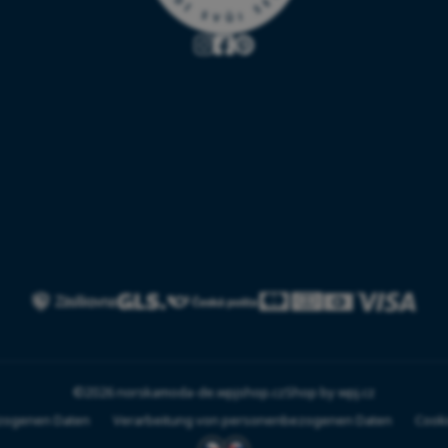
©2026 norskamoda-de.wpjshop.cz
Shop by
wpj.cz
zogenen Daten
Verarbeitung von personenbezogenen Daten
Cooki