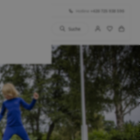
Hotline
+420 725 938 590
Suche
uhe
 BIG SALE
Schuhe
...)