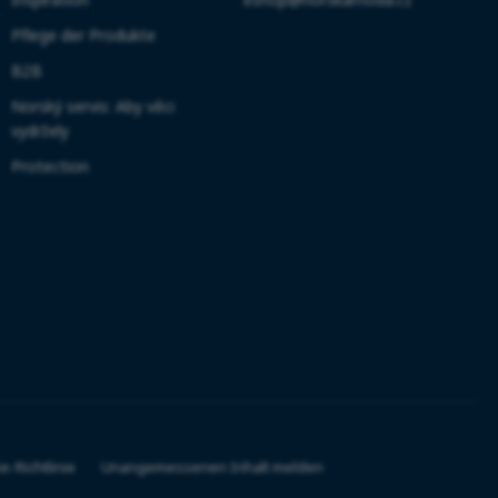
Pflege der Produkte
B2B
Norský servis: Aby věci
vydržely
Protection
e-Richtlinie
Unangemessenen Inhalt melden