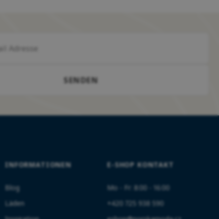
SENDEN
INFORMATIONEN
E-SHOP KONTAKT
Blog
Mo - Fr: 8:00 - 16:00
Läden
+420 725 938 590
Inspiration
eshop@norskamoda.cz