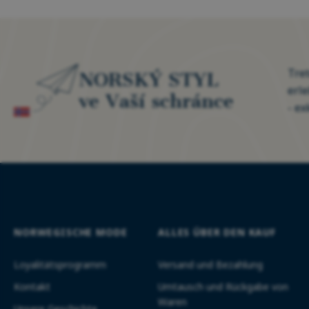
Tre
NORSKÝ STYL
erl
ve Vaší schránce
- ex
NORWEGISCHE MODE
ALLES ÜBER DEN KAUF
Loyalitätsprogramm
Versand und Bezahlung
Kontakt
Umtausch und Rückgabe von
Waren
Unsere Geschichte