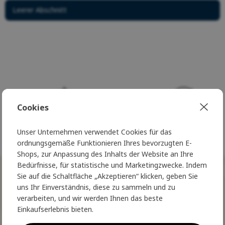
Leerer Abschnitt
Cookies
Seit 20 Jahren glänzen wir für Sie
Seit 20 Jahren glänzen wir f
Unser Unternehmen verwendet Cookies für das
auf Ihrer Reise durch die Natur
auf Ihrer Reise durch die Na
ordnungsgemäße Funktionieren Ihres bevorzugten E-
Shops, zur Anpassung des Inhalts der Website an Ihre
Bedürfnisse, für statistische und Marketingzwecke. Indem
NORSKÝ STYL
Sie auf die Schaltfläche „Akzeptieren“ klicken, geben Sie
uns Ihr Einverständnis, diese zu sammeln und zu
ve Vaší schránce
verarbeiten, und wir werden Ihnen das beste
Treten Sie dem Nordic Club bei und
Einkaufserlebnis bieten.
erleben Sie wahren norwegischen Luxus