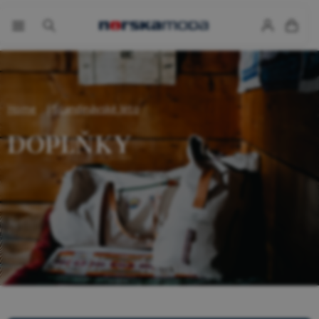
Home
Scandinávské léto
DOPLŇKY