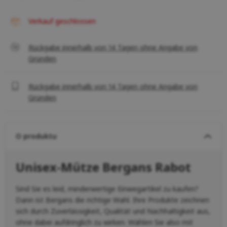
Verkauf geschlossen
Rückgabe innerhalb von 14 Tagen ohne Angabe von
Gründen
Rückgabe innerhalb von 14 Tagen ohne Angabe von
Gründen
O produktu
Unisex-Mütze Bergans Rabot
Sind Sie es leid, minderwertige Einwegartikel zu kaufen?
Dann ist Bergans die richtige Wahl. Ihre Produkte zeichnen
sich durch Zuverlässigkeit, Qualität und Nachhaltigkeit aus,
ohne dabei aufdringlich zu wirken. Wählen Sie also mit