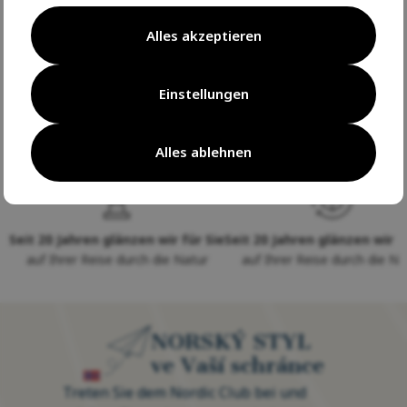
Alles akzeptieren
Výrobce
Recenze
Einstellungen
Alles ablehnen
Seit 20 Jahren glänzen wir für Sie
Seit 20 Jahren glänzen wir f
auf Ihrer Reise durch die Natur
auf Ihrer Reise durch die Na
NORSKÝ STYL
ve Vaší schránce
Treten Sie dem Nordic Club bei und