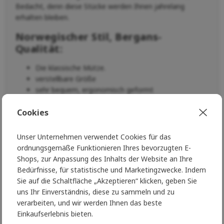
Bedacht, denn diese Stücke werden Ihnen jahrelang
erhalten bleiben.
Norwegischer Stil, Bergans-
Qualität:
Die klassische Mütze.
verstellbare Größe
sehr bequem, ergonomisch geformt
Sie können sich einfach auf Bergans verlassen, genau wie
Cookies
die Polarforscher und Abenteurer, für die Bergans seit 1908
Kleidung und Ausrüstung mit Liebe zur Natur herstellt.
Unser Unternehmen verwendet Cookies für das
ordnungsgemäße Funktionieren Ihres bevorzugten E-
Parameter
Shops, zur Anpassung des Inhalts der Website an Ihre
100% Polyester
Bedürfnisse, für statistische und Marketingzwecke. Indem
Gewicht
: 70g
Sie auf die Schaltfläche „Akzeptieren“ klicken, geben Sie
uns Ihr Einverständnis, diese zu sammeln und zu
verarbeiten, und wir werden Ihnen das beste
Einkaufserlebnis bieten.
Parametry