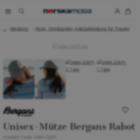
Kleidung
Hüte, Stirnbänder, Halsbekleidung für Frauen
Unisex-Mütze Bergans Rabot
Produkt-Code:
3484-22671