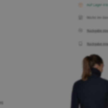
auf Lager 4
k
Nicht im Ge
Rückgabe inn
Rückgabe inn