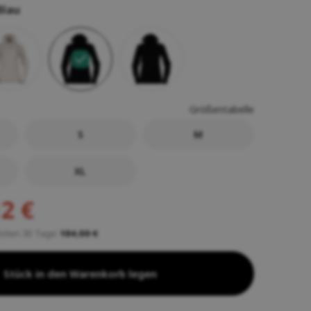
Blau
Größentabelle
S
M
XL
12 €
etzten 30 Tage:
184,00 €
Stück in den Warenkorb legen