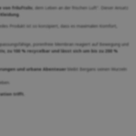
von friluftsliv
, dem Leben an der frischen Luft". Dieser Ansatz
 Kleidung
.
Jedes Produkt ist so konzipiert, dass es maximalen Komfort,
passungsfähige, porenfreie Membran reagiert auf Bewegung und
v, zu 100 % recycelbar und lässt sich um bis zu 200 %
erungen und urbane Abenteuer
bleibt Bergans seinen Wurzeln
eben.
tion trifft.