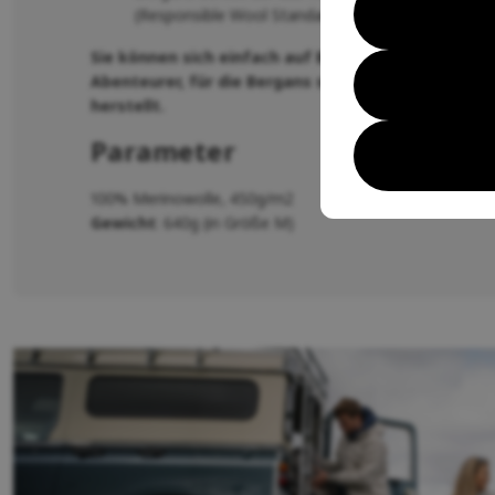
(Responsible Wool Standard)
Sie können sich einfach auf Bergans verlassen, ge
Abenteurer, für die Bergans seit 1908 mit Liebe z
herstellt.
Parameter
100% Merinowolle, 450g/m2
Gewicht
: 640g (in Größe M)