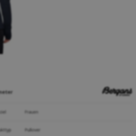
meter
ziel
Frauen
ukttyp
Pullover