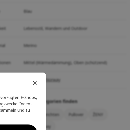
e
Blau
keit
Lebensstil,
Wandern und Outdoor
ial
Merino
tionen
Mittel (Wärmedämmung),
Oben (schützend)
uzent
Bergans of Norway
vorzugten E-Shops,
önnen in diesen Kategorien finden
tingzwecke. Indem
u sammeln und zu
over für Frauen
Nachrichten
Pullover
ŽENY
ino
Bergans of Norway