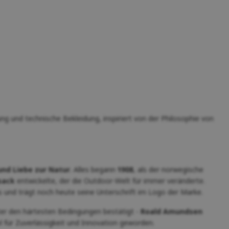
 und technische Bekleidung, inspiriert von der Philosophie von
nd Liebe zur Natur
. Alles begann
1908
, als der norwegische
sack
entwickelte, der die Outdoor-Welt für immer veränderte.
 und trägt noch heute seine Unterschrift im Logo der Marke.
ter den härtesten Bedingungen bestätigt -
Roald Amundsen
l für Zuverlässigkeit und Innovation geworden.