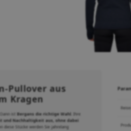
-Pullover aus
Para
em Kragen
Reise
 Dann ist
Bergans die richtige Wahl
. Ihre
ät und Nachhaltigkeit aus, ohne dabei
Prod
nn diese Stücke werden Sie jahrelang