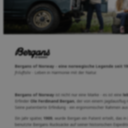
Bergans of Norway - eine norwegische Legende seit 19
friluftsliv
- Leben in Harmonie mit der Natur.
Bergans of Norway
ist nicht nur eine Marke - es ist eine
le
Erfinder
Ole Ferdinand Bergan
, der von einem Jagdausflug
Seine patentierte Erfindung - ein ergonomischer Rahmen aus
Ein Jahr später,
1909
, wurde Bergan ein Patent erteilt, das in
benutzte Bergans Rucksäcke auf seiner historischen Expedi