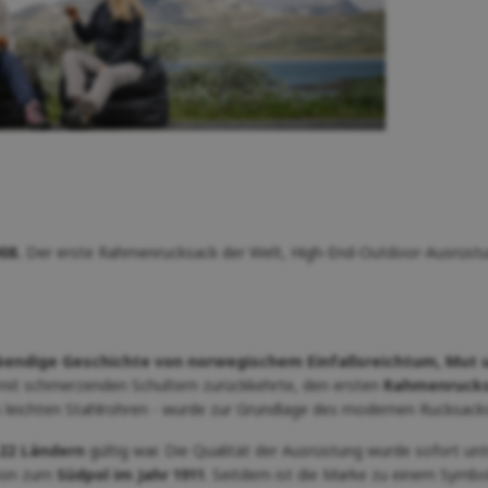
08.
Der erste Rahmenrucksack der Welt, High-End-Outdoor-Ausrüstung
bendige Geschichte von norwegischem Einfallsreichtum, Mut u
 mit schmerzenden Schultern zurückkehrte, den ersten
Rahmenruck
 leichten Stahlrohren - wurde zur Grundlage des modernen Rucksacks
22 Ländern
gültig war. Die Qualität der Ausrüstung wurde sofort un
tion zum
Südpol im Jahr 1911
. Seitdem ist die Marke zu einem Symbo