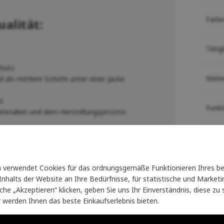
Farb
alität:
Tätig
chutz
Mater
 als mittlere Schicht unter einer Jacke
t
Funk
terialien und dem Herstellungsprozess
Prod
liche Thermoregulation des Körpers
hemmend, trocknet schnell und
verwendet Cookies für das ordnungsgemäße Funktionieren Ihres be
Sie k
Körper weg
nhalts der Website an Ihre Bedürfnisse, für statistische und Marke
 so oft gewaschen werden
wie andere
läche „Akzeptieren“ klicken, geben Sie uns Ihr Einverständnis, diese z
Pull
 Lanolins in der Faser
ist sie
r werden Ihnen das beste Einkaufserlebnis bieten.
r getrocknet und gelüftet werden
Mer
ie Wollproduktion erfolgt nach dem RWS