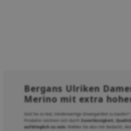
Bergans Ulriken Damen
Merino mit extra hoh
Sind Sie es leid, minderwertige Einwegartikel zu kaufen?
Produkte zeichnen sich durch
Zuverlässigkeit, Qualit
aufdringlich zu sein
. Wählen Sie also mit Bedacht, de