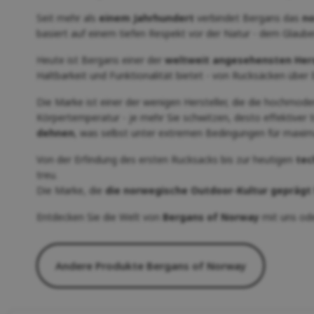
Seit mehr als
einem Jahrhundert
verbindet Bergans das
no
basiert auf einem tiefen Respekt vor der Natur - dem Glaub
Heute ist Bergans einer der
weltweit angesehensten Hers
Haltbarkeit und Funktionalität bietet - von Rucksäcken über 
Die Marke ist einer der wenigen Hersteller, die die hochmod
Körpertemperatur - je mehr Sie schwitzen, desto effektiver tr
dehnen
, was selbst unter extremen Bedingungen für maxim
Von der Erfindung des ersten Rucksacks bis zur heutigen
tec
treu.
Die Marke, die
die norwegische Outdoor-Kultur geprägt
Entdecken Sie die Welt von
Bergans of Norway
mit uns ode
Andere Produkte Bergans of Norway