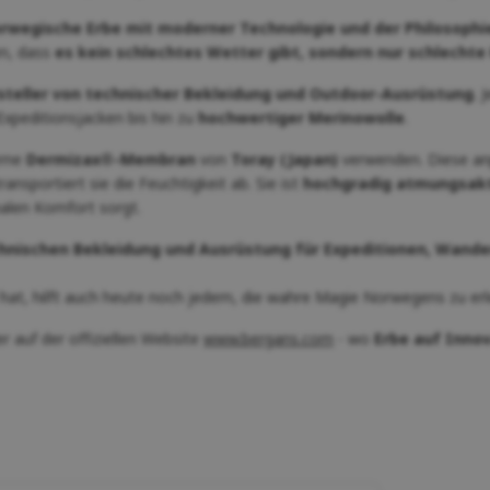
rwegische Erbe mit moderner Technologie und der Philosophie 
en, dass
es kein schlechtes Wetter gibt, sondern nur schlechte
teller von technischer Bekleidung und Outdoor-Ausrüstung
. 
Expeditionsjacken bis hin zu
hochwertiger Merinowolle
.
erne
Dermizax®-Membran
von
Toray (Japan)
verwenden. Diese an
ansportiert sie die Feuchtigkeit ab. Sie ist
hochgradig atmungsakti
alen Komfort sorgt.
hnischen Bekleidung und Ausrüstung für Expeditionen, Wand
hat, hilft auch heute noch jedem, die wahre Magie Norwegens zu erl
r auf der offiziellen Website
www.bergans.com
- wo
Erbe auf Innova