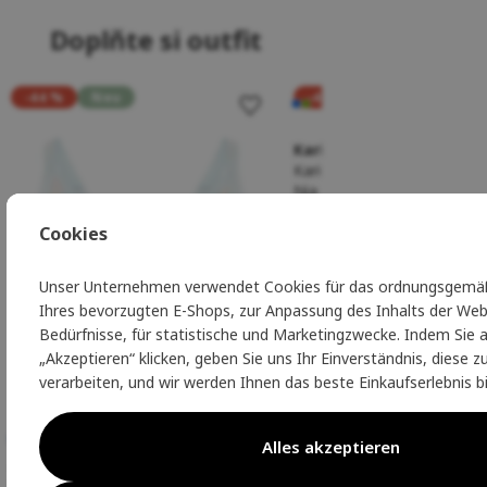
Doplňte si outfit
-44 %
Neu
-44 %
Neu
Kari Traa
Kari Traa dámská běžecká 
Nia petrolejová
55,44 €
99,00 €
Cookies
Unser Unternehmen verwendet Cookies für das ordnungsgemäß
Ihres bevorzugten E-Shops, zur Anpassung des Inhalts der Web
Bedürfnisse, für statistische und Marketingzwecke. Indem Sie a
„Akzeptieren“ klicken, geben Sie uns Ihr Einverständnis, diese
verarbeiten, und wir werden Ihnen das beste Einkaufserlebnis b
+3
Alles akzeptieren
5 variant velikostí
Kari Traa