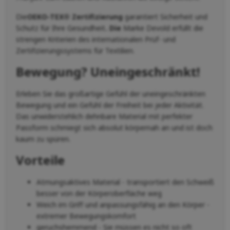
Die
OEKO-TEX®
Zertifizierung
garantiert Sicherheit und
Schutz für Ihre Gesundheit
. Die
Marke Devold erfüllt die
strengen Kriterien des internationalen Prüf- und
Zertifizierungssystems für Textilien.
Bewegung? Uneingeschränkt!
Erleben Sie das großartige Gefühl der uneingeschränkten
Bewegung und ein Gefühl der Freiheit bei jeder Aktivität.
Das unwiderstehlich dehnbare Material mit perfekter
Passform schmiegt sich absolut körpernah an und ist doch
kaum zu spüren.
Vorteile
Atmungsaktives Material - transportiert den Schweiß
besser von der Körperoberfläche weg
Weich im Griff und anpassungsfähig an den Körper -
extremer Bewegungskomfort
geruchshemmend - Sie müssen es nicht so oft