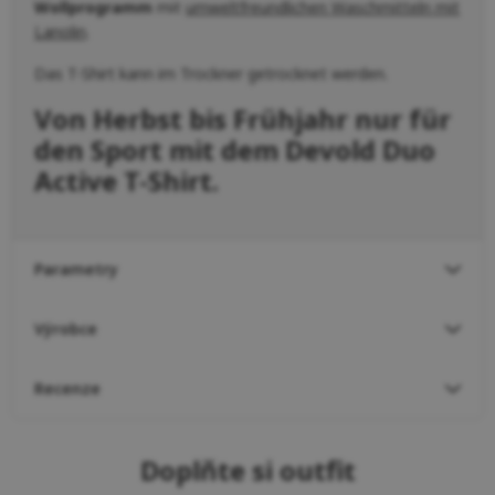
Wollprogramm
mit
umweltfreundlichen Waschmitteln mit
Lanolin
.
Das T-Shirt kann im Trockner getrocknet werden.
Von Herbst bis Frühjahr nur für
den Sport mit dem Devold Duo
Active T-Shirt.
Parametry
Výrobce
Recenze
Doplňte si outfit