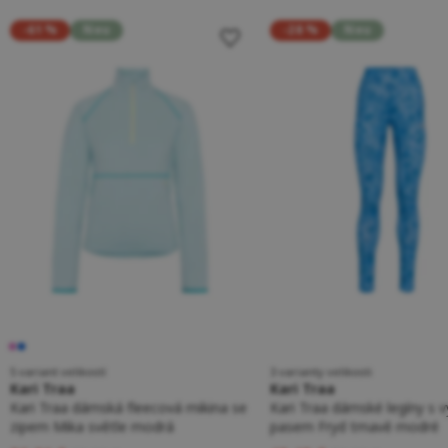
-61 %
Neu
-28 %
Neu
5 variant velikostí
3 varianty velikosti
Kari Traa
Kari Traa
Kari Traa dámská fleecová mikina se
Kari Traa dámské legíny s
zipem Mika světle modrá
pasem Fryd tmavě modré