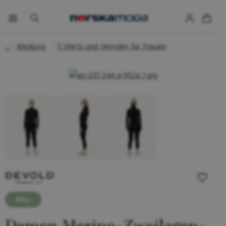
Kleidung
T-Shirts und Hemden für Frauen
Neu
Damen Merino-Zweilagen-