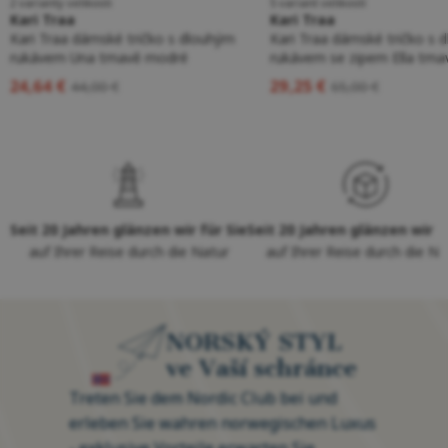
2 varianty velikosti
5 variant velikostí
Kari Traa
Kari Traa
Kari Traa dámské tričko s dlouhým
Kari Traa dámské tričko s 
rukávem Una tmavě modré
rukávem se zipem Ella tma
24,64 €
29,25 €
44,00 €
65,00 €
Seit 20 Jahren glänzen wir für Sie
Seit 20 Jahren glänzen wir f
auf Ihrer Reise durch die Natur
auf Ihrer Reise durch die Na
NORSKÝ STYL
ve Vaší schránce
Treten Sie dem Nordic Club bei und
erleben Sie wahren norwegischen Luxus
- exklusive Vorteile erwarten Sie