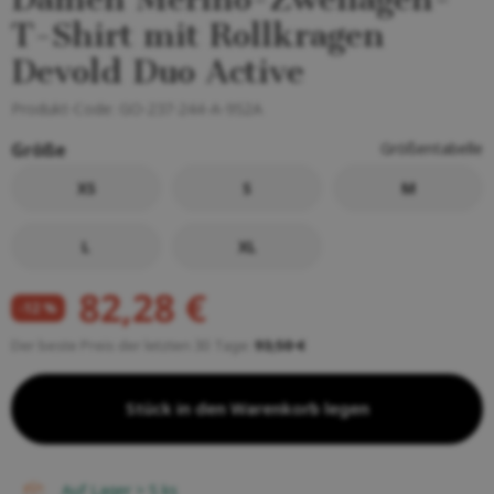
T-Shirt mit Rollkragen
Devold Duo Active
Produkt-Code:
GO-237-244-A-952A
Größe
Größentabelle
XS
S
M
L
XL
82,28 €
-12 %
Der beste Preis der letzten 30 Tage:
93,50 €
Stück in den Warenkorb legen
auf Lager > 5
ks