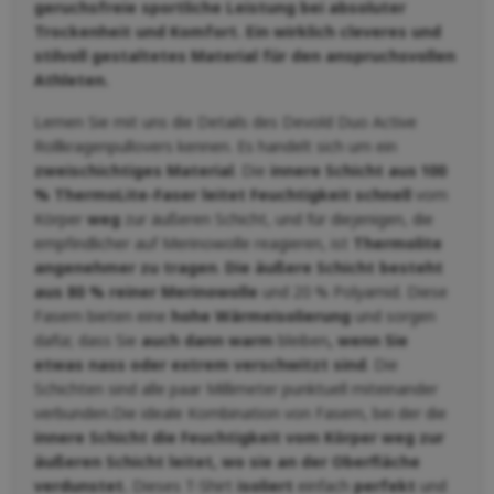
geruchsfreie sportliche Leistung bei absoluter
Trockenheit und Komfort. Ein wirklich cleveres und
stilvoll gestaltetes Material für den anspruchsvollen
Athleten.
Lernen Sie mit uns die Details des Devold Duo Active
Rollkragenpullovers kennen. Es handelt sich um ein
zweischichtiges Material
. Die
innere Schicht aus 100
% ThermoLite-Faser leitet Feuchtigkeit schnell
vom
Körper
weg
zur äußeren Schicht, und für diejenigen, die
empfindlicher auf Merinowolle reagieren, ist
Thermolite
angenehmer zu tragen
.
Die äußere Schicht besteht
aus 80 % reiner Merinowolle
und 20 % Polyamid. Diese
Fasern bieten eine
hohe Wärmeisolierung
und sorgen
dafür, dass Sie
auch dann
warm
bleiben
, wenn Sie
etwas nass oder extrem verschwitzt sind
. Die
Schichten sind alle paar Millimeter punktuell miteinander
verbunden.Die ideale Kombination von Fasern, bei der die
innere Schicht die Feuchtigkeit vom Körper weg zur
äußeren Schicht leitet, wo sie an der Oberfläche
verdunstet.
Dieses T-Shirt
isoliert
einfach
perfekt
und