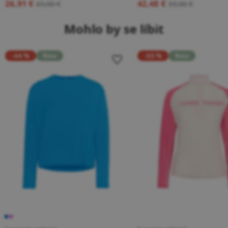
26,91 €
42,48 €
69,00 €
59,00 €
Mohlo by se líbit
-44 %
Neu
-55 %
Neu