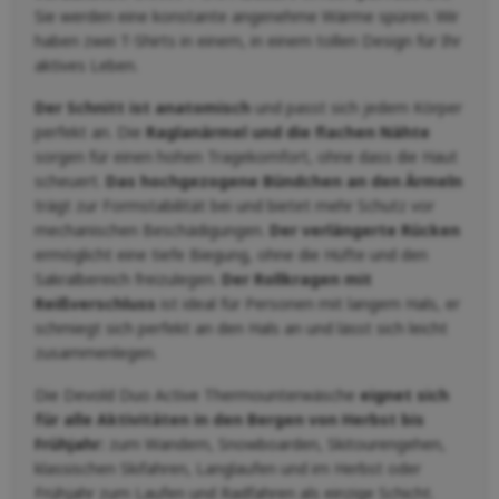
Sie werden eine konstante angenehme Wärme spüren. Wir
haben zwei T-Shirts in einem, in einem tollen Design für Ihr
aktives Leben.
Der Schnitt ist anatomisch
und passt sich jedem Körper
perfekt an. Die
Raglanärmel und die flachen Nähte
sorgen für einen hohen Tragekomfort, ohne dass die Haut
scheuert.
Das hochgezogene Bündchen an den Ärmeln
trägt zur Formstabilität bei und bietet mehr Schutz vor
mechanischen Beschädigungen.
Der verlängerte Rücken
ermöglicht eine tiefe Biegung, ohne die Hüfte und den
Sakralbereich freizulegen.
Der Rollkragen mit
Reißverschluss
ist ideal für Personen mit langem Hals, er
schmiegt sich perfekt an den Hals an und lässt sich leicht
zusammenlegen.
Die Devold Duo Active Thermounterwäsche
eignet sich
für alle Aktivitäten in den Bergen von Herbst bis
Frühjahr:
zum Wandern, Snowboarden, Skitourengehen,
klassischen Skifahren, Langlaufen und im Herbst oder
Frühjahr zum Laufen und Radfahren als einzige Schicht.