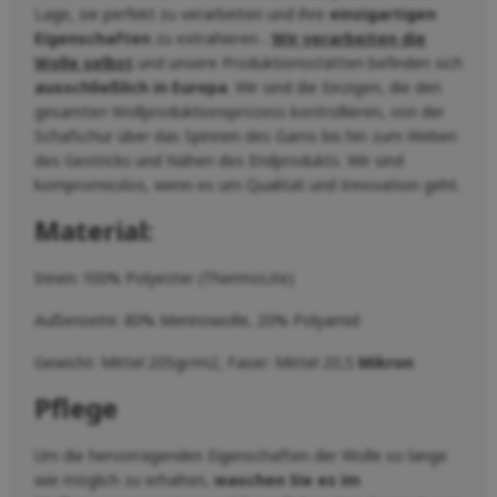
Lage, sie perfekt zu verarbeiten und ihre
einzigartigen
Eigenschaften
zu extrahieren
.
Wir verarbeiten die
Wolle selbst
und unsere Produktionsstätten befinden sich
ausschließlich in Europa
. Wir sind die Einzigen, die den
gesamten Wollproduktionsprozess kontrollieren, von der
Schafschur über das Spinnen des Garns bis hin zum Weben
des Gestricks und Nähen des Endprodukts. Wir sind
kompromisslos, wenn es um Qualität und Innovation geht.
Material:
Innen: 100% Polyester (ThermoLite)
Außenseite: 80% Merinowolle, 20% Polyamid
Gewicht: Mittel 205gr/m2, Faser: Mittel 20,5
Mikron
Pflege
Um die hervorragenden Eigenschaften der Wolle so lange
wie möglich zu erhalten,
waschen Sie es im