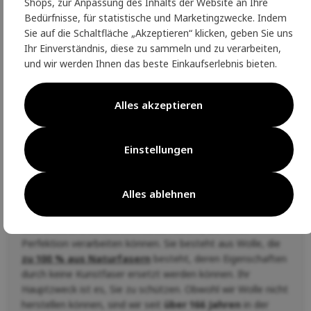
Zertifizierungen
Shops, zur Anpassung des Inhalts der Website an Ihre
Bedürfnisse, für statistische und Marketingzwecke. Indem
Sie auf die Schaltfläche „Akzeptieren“ klicken, geben Sie uns
Die Marke Devold erfüllt die strengen Kriterien des
Ihr Einverständnis, diese zu sammeln und zu verarbeiten,
internationalen Prüf- und Zertifizierungssystems für
und wir werden Ihnen das beste Einkaufserlebnis bieten.
Textilien -
Öko Tex Standard 100
. Das bedeutet,
dass alle Produkte nur aus gesundheitlich
unbedenklichen Materialien hergestellt werden.
Alles akzeptieren
Woolmark-Logo,
nur bei Wollunterwäsche mit
diesem Zeichen können Sie sicher sein, dass Sie
echte Qualität in den Händen halten! Um das
Einstellungen
Woolmark-Logo zu tragen, darf ein Kleidungsstück
nur feinste reine Wolle enthalten, die strengen
Qualitätskriterien entspricht.
Alles ablehnen
Die Welt von Devold basiert auf den
technisch besten
und unübertroffensten Naturfasern
, die wir in
Perfektion verarbeiten können. Sie besteht aus Wolle, die
zu 100 % aus Naturfasern
besteht, deren Eigenschaften
durch keine Kunstfaser ersetzt werden können. Ihr
Hauptzweck ist es, Sie zu schützen. Obwohl wir Wolle nicht
herstellen können, sind wir seit
über 166 Jahren
in der