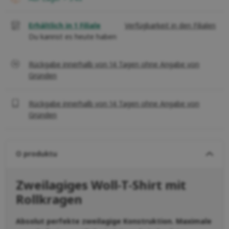
Erhältlich in 1 Filiale
Verfügbarkeit in den Filialen
Du kannst es heute haben
Rückgabe innerhalb von 14 Tagen ohne Angabe von
Gründen
Rückgabe innerhalb von 14 Tagen ohne Angabe von
Gründen
O produktu
Zweilagiges Woll-T-Shirt mit
Rollkragen
Absolut perfekte zweilagige Konstruktion. Maximale