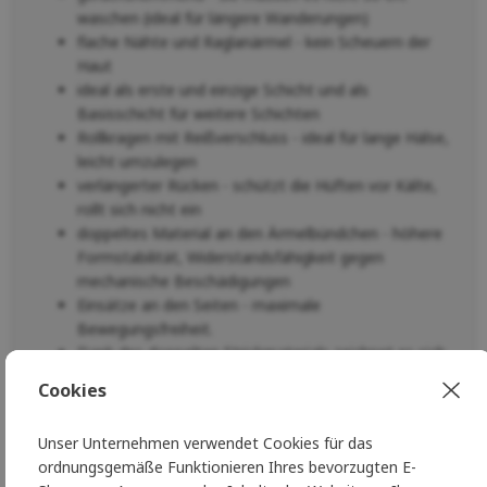
waschen (ideal für längere Wanderungen)
flache Nähte und Raglanärmel - kein Scheuern der
Haut
ideal als erste und einzige Schicht und als
Basisschicht für weitere Schichten
Rollkragen mit Reißverschluss - ideal für lange Hälse,
leicht umzulegen
verlängerter Rücken - schützt die Hüften vor Kälte,
rollt sich nicht ein
doppeltes Material an den Ärmelbündchen - höhere
Formstabilität, Widerstandsfähigkeit gegen
mechanische Beschädigungen
Einsätze an den Seiten - maximale
Bewegungsfreiheit.
Dank des doppelten Strickmaterials zeichnet es sich
durch einen perfekten Feuchtigkeitstransport und
Cookies
eine hohe Wärmeisolierung aus
80% natürliche
Merinowolle
- hält auch bei Nässe
Unser Unternehmen verwendet Cookies für das
warm
ordnungsgemäße Funktionieren Ihres bevorzugten E-