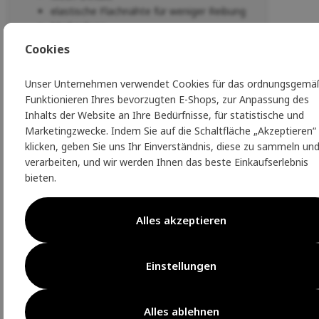
elastische Flachnähte für weniger Reibung
Markenlogo
Cookies
Parameter
Bestandteile
:
Unser Unternehmen verwendet Cookies für das ordnungsgemä
Hauptmaterial: 82% Polyamid, 18% Elastan
Funktionieren Ihres bevorzugten E-Shops, zur Anpassung des
Kontrastierendes Material: 81% Polyamid, 19%
Inhalts der Website an Ihre Bedürfnisse, für statistische und
Elastan
Marketingzwecke. Indem Sie auf die Schaltfläche „Akzeptieren“
klicken, geben Sie uns Ihr Einverständnis, diese zu sammeln un
verarbeiten, und wir werden Ihnen das beste Einkaufserlebnis
bieten.
Parametry
Alles akzeptieren
Výrobce
Recenze
Einstellungen
Doplňte si outfit
Alles ablehnen