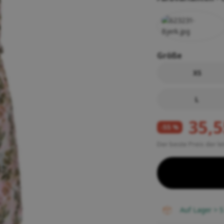
Funktions- und Unterwäsche für Frauen
Pelze
Letní outlet
nkgutscheine
Handschuhe für Frauen
Kaffee und Tee
Letní outlet
 und Kissen aus Wolle
Waschgels
Größe
irs
XS
Geschenke
L
35,5
-55 %
Der beste Preis der l
auf Lager > 