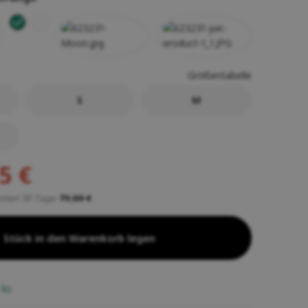
Größentabelle
S
M
5 €
etzten 30 Tage:
79,00 €
Stück in den Warenkorb legen
5
ks