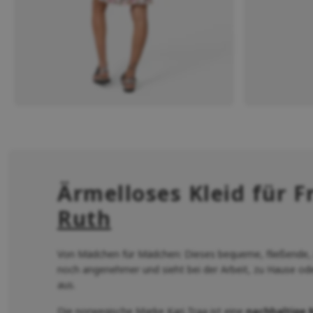
Ärmelloses Kleid für 
Ruth
Von Mädchen für Mädchen: Dieses bequeme, fließende,
noch angenehmer und sieht bei der Arbeit, zu Hause od
aus.
Die norwegische Marke
Kari Traa
ist eine
nachhaltige 