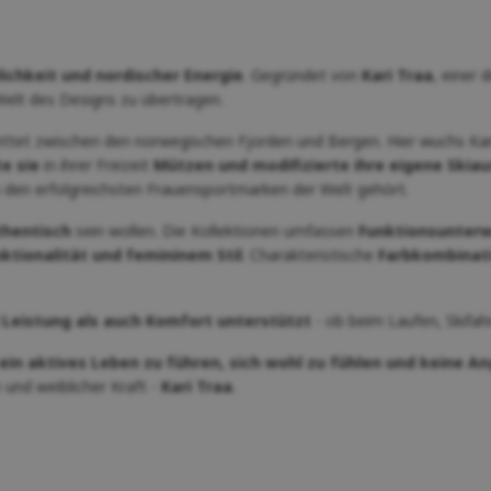
lichkeit und nordischer Energie
. Gegründet von
Kari Traa
, einer 
 Welt des Designs zu übertragen.
ettet zwischen den norwegischen Fjorden und Bergen. Hier wuchs Kari a
te sie
in ihrer Freizeit
Mützen und modifizierte ihre eigene Skia
u den erfolgreichsten Frauensportmarken der Welt gehört.
thentisch
sein wollen. Die Kollektionen umfassen
Funktionsunterwä
nktionalität und femininem Stil
. Charakteristische
Farbkombinati
 Leistung als auch Komfort unterstützt
- ob beim Laufen, Skifah
ein aktives Leben zu führen, sich wohl zu fühlen und keine An
 und weiblicher Kraft -
Kari Traa
.