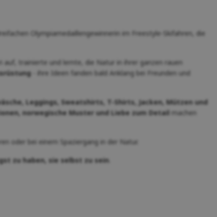
dreifachen Olympiamedaillengewinnerin im Freestyle-Skifahren, die
uf, trainierte und lernte, die Natur in ihrer ganzen rauen
usrüstung
- ihre Ideen fanden bald Anklang bei Freunden und
sche, Leggings, Sweatshirts, T-Shirts, Jacken, Mützen und
onen, norwegische Muster und Liebe zum Detail
machen
ren oder bei einem Spaziergang in der Natur.
gst zu haben, sie selbst zu sein
.