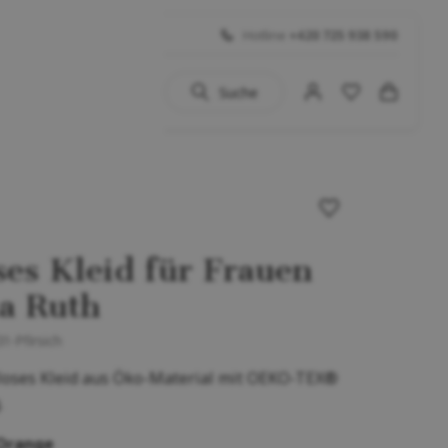
Hotline
+420 725 938 590
Suche
uhe
 BIG SALE
Schuhe
es Kleid für Frauen
...)
aa Ruth
1-Pfirsich
oses Kleid aus Öko-Material mit OEKO-TEX®
.
Orange