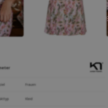
meter
ziel
Frauen
ukttyp
Kleid