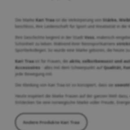
Die Marke
Kari Traa
ist die Verkörperung von
Stärke, Weib
beschloss, ihre Leidenschaft für Sport und Kreativität in die
Ihre Geschichte beginnt in der Stadt
Voss
, malerisch eingeb
Schönheit zu lieben. Während ihrer Rennsportkarriere
strick
Sportlerkollegen. So wurde eine Marke geboren, die heute z
Kari Traa
ist für Frauen, die
aktiv, selbstbewusst und au
Accessoires
- alles mit dem Schwerpunkt auf
Qualität, Fu
jede Bewegung mit.
Die Kleidung von Kari Traa ist so konzipiert, dass sie
sowohl
Heute inspiriert die Marke Frauen auf der ganzen Welt dazu,
Entdecken Sie eine norwegische Marke voller Freude, Energie
Andere Produkte Kari Traa