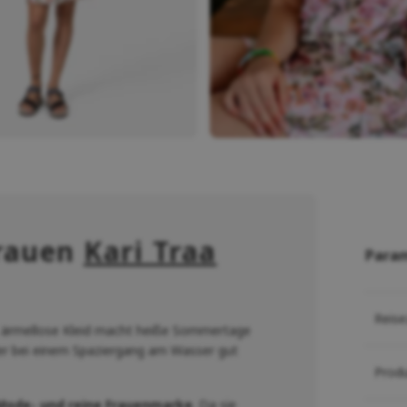
Frauen
Kari Traa
Para
Reise
 ärmellose Kleid macht heiße Sommertage
er bei einem Spaziergang am Wasser gut
Prod
Mode- und reine Frauenmarke
. Da sie