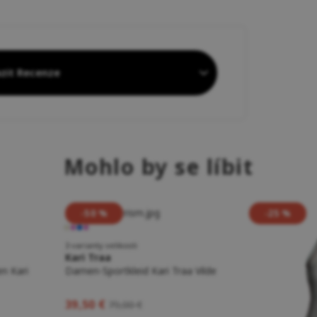
zit Recenze
Mohlo by se líbit
-50 %
-25 %
3 varianty velikosti
Kari Traa
en Kari
Damen-Sportkleid Kari Traa Vilde
39,50 €
79,00 €