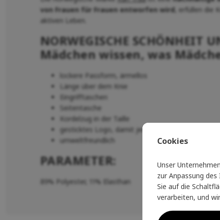
von Frauen für Frauen entworfen wird
, erfüllen die 
aktiven Leben.
NORWEGISCHE SCHÖNHEIT UN
Mädchen wissen, was Mädche
lockere Passform, ärmellos
Länge über dem Knie
Eingrifftaschen
Seitentasche
Kordelzug in der Taille
gesticktes Logo, damit jeder sehen kann, welche M
Cookies
umweltfreundlich
PARAMETER:
Unser Unternehmen 
zur Anpassung des I
89% Polyester, 11% Elasthan
Sie auf die Schaltf
verarbeiten, und wi