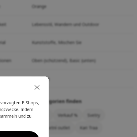
e
Orange
keit
Lebensstil,
Wandern und Outdoor
ial
Kunststoffe,
Mischen Sie
tionen
Oben (schützend),
Basic (unten)
uzent
Kari Traa
önnen in diesen Kategorien finden
vorzugten E-Shops,
tingzwecke. Indem
der und Röcke für Frauen
Verkauf %
Svetry
u sammeln und zu
ě a šaty
ŽENY
Letní outlet
Kari Traa