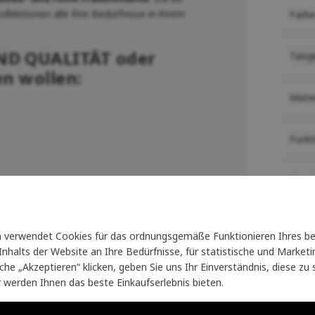
Kollektionen alle ihre Bedürfnisse in ihrem
Farb
D QUALITÄT oder
Tätig
n wollen:
Mater
Funk
Prod
arke Sie lieben :)
Sie k
verwendet Cookies für das ordnungsgemäße Funktionieren Ihres be
nhalts der Website an Ihre Bedürfnisse, für statistische und Marke
Klei
läche „Akzeptieren“ klicken, geben Sie uns Ihr Einverständnis, diese z
r werden Ihnen das beste Einkaufserlebnis bieten.
Šukn