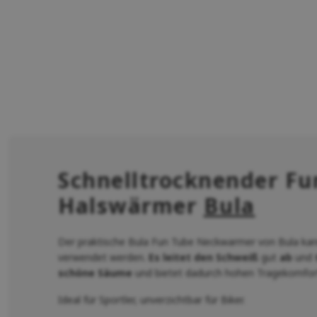
Schnelltrocknender Fu
Halswärmer
Bula
Der praktische Bula Fun Tube Neckwarmer von Bula kan
verwendet werden.
Es leitet den Schweiß
gut
ab
und
schöne Säume
und bietet dadurch hohen Tragekomfor
Ideal für Sportler, unverzichtbar für Biker.