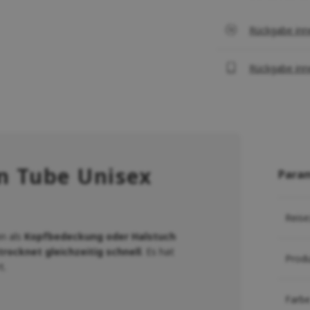
Rückgabe inn
Rückgabe inn
n Tube Unisex
Para
Reise
n als
Kopfbedeckung oder Halstuch
trocknet gleichzeitig schnell
. Es hat
Prod
t.
Farb