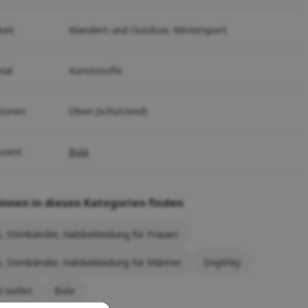
keit
Wandern und Outdoor,
Wintersport
ial
Kunststoffe
tionen
Oben (schützend)
uzent
Bula
önnen in diesen Kategorien finden
, Stirnbänder, Halsbekleidung für Frauen
, Stirnbänder, Halsbekleidung für Männer
Doplňky
í outlet
Bula