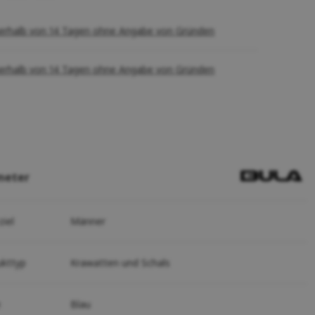
erhalb von 14 Tagen ohne Angabe von Gründen
erhalb von 14 Tagen ohne Angabe von Gründen
meter
ziel
Männer
ukttyp
Krawatten und Schals
e
Blau