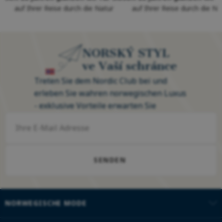
auf Ihrer Reise durch die Natur
auf Ihrer Reise durch die Na
NORSKÝ STYL
ve Vaší schránce
Treten Sie dem Nordic Club bei und
erleben Sie wahren norwegischen Luxus
- exklusive Vorteile erwarten Sie
SENDEN
NORWEGISCHE MODE
Loyalitätsprogramm