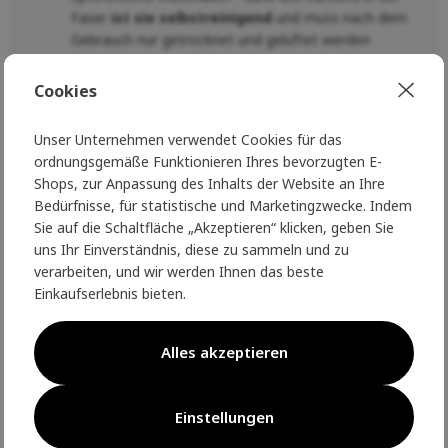
Faser
ist sie selbstreinigend
und muss nach dem
Gebrauch nur getrocknet und gelüftet werden
Bergans achtet auf das Wohlergehen der Tiere, die
Wollproduktion erfolgt nach dem RWS (Responsible
Cookies
Wool Standard)
Unser Unternehmen verwendet Cookies für das
Sie können sich einfach auf Bergans verlassen,
ordnungsgemäße Funktionieren Ihres bevorzugten E-
genau wie die Polarforscher und Abenteurer, für die
Shops, zur Anpassung des Inhalts der Website an Ihre
Bergans seit 1908 mit Liebe zur Natur Kleidung und
Bedürfnisse, für statistische und Marketingzwecke. Indem
Ausrüstung herstellt.
Sie auf die Schaltfläche „Akzeptieren“ klicken, geben Sie
Parameter
uns Ihr Einverständnis, diese zu sammeln und zu
verarbeiten, und wir werden Ihnen das beste
100% Merinowolle
Einkaufserlebnis bieten.
Gewicht
: 180 g/m2
Faser
: 19,5 Mikron
Alles akzeptieren
Gewicht
: 380 g (Herrengröße L), 320 g (Damengröße M)
Pflege
Einstellungen
Um die hervorragenden Eigenschaften der Wolle so lange