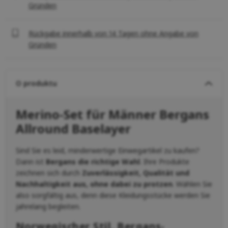
Gründen
Rückgabe innerhalb von 14 Tagen ohne Angabe von
Gründen
O produktu
Merino-Set für Männer Bergans
Allround Baselayer
Sind Sie es leid, minderwertige Einwegartikel zu kaufen?
Dann ist
Bergans die richtige Wahl
. Ihre Produkte
zeichnen sich durch
Zuverlässigkeit, Qualität und
Nachhaltigkeit aus, ohne dabei zu protzen
. Wählen Sie
also sorgfältig aus, denn diese Kleidungsstücke werden Sie
jahrelang begleiten.
Norwegischer Stil, Bergans-