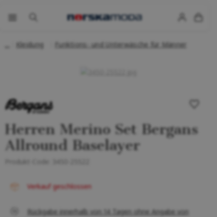
Kleidung
Funktions- und Unterwäsche für Männer
Herren Merino Set Bergans
Allround Baselayer
Produkt-Code:
3450-25522
Verkauf geschlossen
Rückgabe innerhalb von 14 Tagen ohne Angabe von