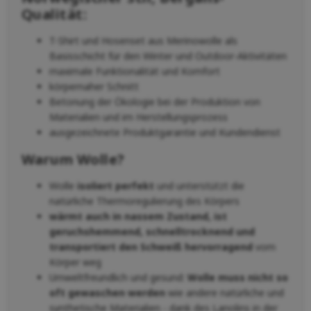
Qualität:
T-Shirt und Hosenset aus Merinowolle als
Basisschicht für den Winter und Outdoor-Aktivitäten
maximale Funktionalität und Komfort
körpernaher Schnitt
Betonung der Ökologie bei der Produktion von
Materialien und im Herstellungsprozess
ausgezeichnete Produktgarantie und Kundendienst
Warum Wolle?
Wolle
isoliert perfekt
und unterstützt die
natürliche Thermoregulierung des Körpers
wärmt auch in nassem Zustand, ist
geruchshemmend, schnelltrocknend und
transportiert den Schweiß hervorragend
vom
Körper weg
Umweltfreundlich und gesund:
Wolle muss nicht so
oft gewaschen werden
wie andere natürliche und
synthetische Materialien - dank des Lanolins in der