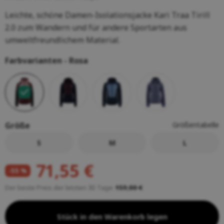
Leichte, schöne Damen-Isolationsjacke Kari Traa Tirill
2.0 zum Wandern und für andere Sportarten aus
umweltfreundlichem Material.
Farbvarianten -
Rosa
Größe
Größentabelle
S
M
L
71,55 €
-55 %
Der beste Preis der letzten 30 Tage:
159,00 €
Stück in den Warenkorb legen