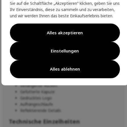
Sie auf die Schaltfläche „Akzeptieren“ klicken, geben Sie uns
Sie trocken und sorgen für einen coolen zweifarbigen Look.
Ihr Einverständnis, diese zu sammeln und zu verarbeiten,
Eine Kapuze mit weichem Futter und integrierte
und wir werden Ihnen das beste Einkaufserlebnis bieten.
Ärmelbündchen, die die Handgelenke zuverlässig abdecken,
schützen vor Kälte.
Alles akzeptieren
Standard-Passform, Raglanärmel
Gestepptes, warmes Material
Schmeichelnde Schnittführung
Einstellungen
Innenliegende Nähte für ein glattes Design
Schützende Reißverschlussabdeckung im Kinnbereich
Vordere schützende Reißverschlussabdeckung, YKK-
Alles ablehnen
Reißverschluss
Handtaschen mit Reißverschlüssen
Verlängerter Rücken
Gefütterte Kapuze
Gedrucktes Logo
Aufhängeschlaufe
Reflektierende Details
Technische Einzelheiten