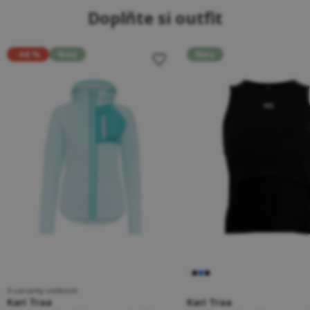
Doplňte si outfit
-48 %
Neu
Neu
3 varianty velikosti
Kari Traa
Kari Traa