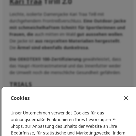
Kari Traa
Tirill 2.0
Leichte, isolierte Damenjacke Kari Traa Tirill mit
durchgehendem Frontreißverschluss.
Eine Outdoor-Jacke
mit schmeichelhaftem Schnitt für Sportlerinnen
und
Frauen, die
auch mitten im Wald
gut aussehen wollen
.
Die Jacke ist
aus recycelten Materialien hergestellt
.
Die
Ärmel sind ebenfalls dunkelrosa.
Die OEKOTEX® 100-Zertifizierung
gewährleistet, dass
das Haupt-/Kontrastmaterial und das Innenfutter weder
die Umwelt noch die menschliche Gesundheit gefährden.
TRIALS
Die neue Generation der Outdoor-Bekleidung ist ganz
Cookies
darauf ausgerichtet, Ihren Körper zu kartieren und die
Einsätze anatomisch und funktionell an den richtigen
Unser Unternehmen verwendet Cookies für das
Stellen zu platzieren. Die neue Generation der Outdoor-
ordnungsgemäße Funktionieren Ihres bevorzugten E-
Bekleidung wird durch komfortable Ultraschallverklebung
Shops, zur Anpassung des Inhalts der Website an Ihre
von Materialien ohne Nähte hergestellt:
Bedürfnisse, für statistische und Marketingzwecke. Indem
Wasserabweisende Partien an Kapuze und Schultern halten