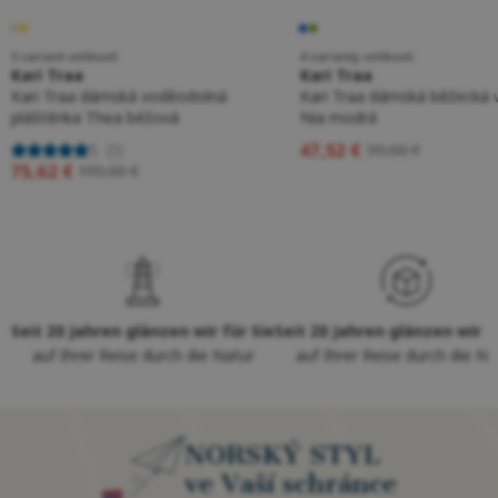
5 variant velikostí
4 varianty velikosti
Kari Traa
Kari Traa
Kari Traa dámská voděodolná
Kari Traa dámská běžecká 
pláštěnka Thea béžová
Nia modrá
47,52 €
5
(1)
99,00 €
75,62 €
199,00 €
Seit 20 Jahren glänzen wir für Sie
Seit 20 Jahren glänzen wir f
auf Ihrer Reise durch die Natur
auf Ihrer Reise durch die Na
NORSKÝ STYL
ve Vaší schránce