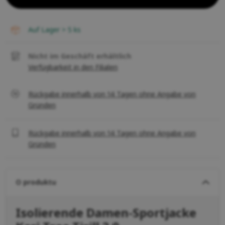
auf Lager > 5
ks
Nicht im Geschäft erhältlich
Verfügbarkeit in den Filialen
Rückgabe innerhalb von 14 Tagen ohne Angabe von
Gründen
Rückgabe innerhalb von 14 Tagen ohne Angabe von
Gründen
O produktu
Isolierende Damen-Sportjacke