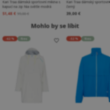
Kari Traa dámská sportovní mikina s
Kari Traa dámský sportovní
kapucí na zip Nia světle modrá
černý
51,48 €
39,00 €
99,00 €
Mohlo by se líbit
-62 %
Neu
-52 %
Neu