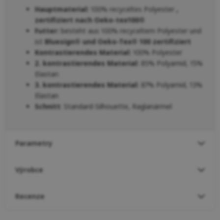
Hauptmaterial:
100% recyceltes Polyester
,
zertifiziert nach Oeko-tex100®
Futter:
besteht aus 100% recyceltem Polyester und
ist
Bluesign® und Oeko-Tex® 100 zertifiziert
Kontrastierendes Material:
100% Polyester
2. kontrastierendes Material:
85% Polyamid, 15%
Elastan
3. kontrastierendes Material:
87% Polyamid, 13%
Elastan
Schnitt
: Standard-Silhouette, Raglanärmel
Parametry
Výrobce
Recenze