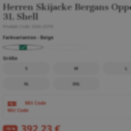
Herren Skijacke Bergans Opp
3L Shell
Produkt-Code:
3545-25719
Farbvarianten -
Beige
Größe
S
M
L
XL
XXL
Mit Code
Mit Code
392,23 €
-18 %