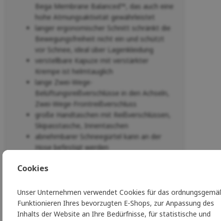
Bega Membrane Balanced™, das auch eine
hohe Atmungsaktivität gewährleistet
langer ergonomischer Schnitt schränkt die
Bewegungsfreiheit nicht ein und schützt
vor Schnee, ideal über Lagenkleidung
verstellbare Kapuze mit verstärkter
Krempe ist helmtauglich
lange Zwei-Wege-
Belüftungsreißverschlüsse in den Achseln,
Zwei-Wege-Frontreißverschluss
große Handtaschen mit Reißverschlüssen,
Skipasstasche, Innentaschen
abnehmbarer Schneegürtel kann an der
Hose befestigt werden
Saum mit Kordelzug zum Anziehen
Cookies
verlängerter Rücken
eingebautes Recco
Betonung der Ökologie bei der Produktion
Unser Unternehmen verwendet Cookies für das ordnungsgemä
von Materialien und dem
Funktionieren Ihres bevorzugten E-Shops, zur Anpassung des
Herstellungsprozess: DWR-Behandlung
Inhalts der Website an Ihre Bedürfnisse, für statistische und