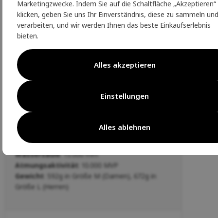
ohne PFAS, Stoffe werden immer
Marketingzwecke. Indem Sie auf die Schaltfläche „Akzeptieren“
zumindest teilweise aus recycelten
klicken, geben Sie uns Ihr Einverständnis, diese zu sammeln un
Materialien hergestellt, bluesign®
verarbeiten, und wir werden Ihnen das beste Einkaufserlebnis
APPROVED zertifiziert
bieten.
Auf Bergans können Sie sich einfach verlassen,
genau wie die Polarforscher und Abenteurer, für
Alles akzeptieren
die Bergans seit 1908 Kleidung und Ausrüstung
mit Liebe zur Natur herstellt.
Einstellungen
Parameter
100%
Polyester (Außenschicht), 100% Polyamid
Alles ablehnen
(Innenschicht)
100%
Polyurethan
Bega Membrane Balanced™
Wassersäule
: 15.000 mm
Atmungsaktivität
: 10.000 MVP
Gewicht
: 592g in Größe M (Damen), 672g in
Größe L (Herren)