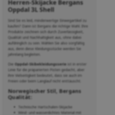
Herren-Skijacke Bergans
Oppdal 3L Shell
Sind Sie es leid, minderwertige Einwegartikel zu
kaufen? Dann ist Bergans die richtige Wahl. Ihre
Produkte zeichnen sich durch Zuverlässigkeit,
Qualität und Nachhaltigkeit aus, ohne dabei
aufdringlich zu sein. Wählen Sie also sorgfältig
aus, denn diese Kleidungsstücke werden Sie
jahrelang begleiten.
Die
Oppdal-Skibekleidungsserie
ist in erster
Linie für die präparierten Pisten gedacht, aber
ihre Vielseitigkeit bedeutet, dass sie auch im
Freien oder beim Langlauf nicht enttäuscht.
Norwegischer Stil, Bergans
Qualität:
Technische Hartschalen-Skijacke
Wind- und wasserdichtes Material mit