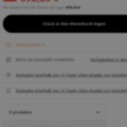
Der beste Preis der letzten 30 Tage:
478,33 €
Stück in den Warenkorb legen
deliveryTime:-3
Nicht im Geschäft erhältlich
Verfügbarkeit in den 
Rückgabe innerhalb von 14 Tagen ohne Angabe von Gründe
Rückgabe innerhalb von 14 Tagen ohne Angabe von Gründe
O produktu