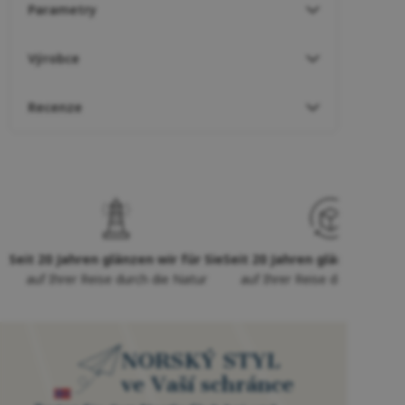
Parametry
Výrobce
Recenze
Seit 20 Jahren glänzen wir für Sie
Seit 20 Jahren glänzen wir f
auf Ihrer Reise durch die Natur
auf Ihrer Reise durch die Na
NORSKÝ STYL
ve Vaší schránce