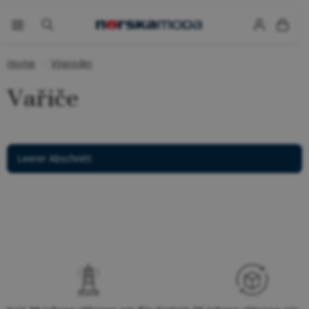
Home
Výprodej
Vařiče
Leerer Abschnitt