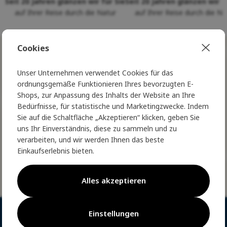
Seit 20 Jahren glänzen wir für Sie
Seit 20 Jahren glänzen wir f
auf Ihrer Reise durch die Natur
auf Ihrer Reise durch die Na
Cookies
NORSKÝ STYL
ve Vaší schránce
Unser Unternehmen verwendet Cookies für das
ordnungsgemäße Funktionieren Ihres bevorzugten E-
Treten Sie dem Nordic Club bei und
Shops, zur Anpassung des Inhalts der Website an Ihre
erleben Sie wahren norwegischen Luxus
Bedürfnisse, für statistische und Marketingzwecke. Indem
- exklusive Vorteile erwarten Sie
Sie auf die Schaltfläche „Akzeptieren“ klicken, geben Sie
uns Ihr Einverständnis, diese zu sammeln und zu
verarbeiten, und wir werden Ihnen das beste
Einkaufserlebnis bieten.
SENDEN
Alles akzeptieren
NORWEGISCHE MODE
Einstellungen