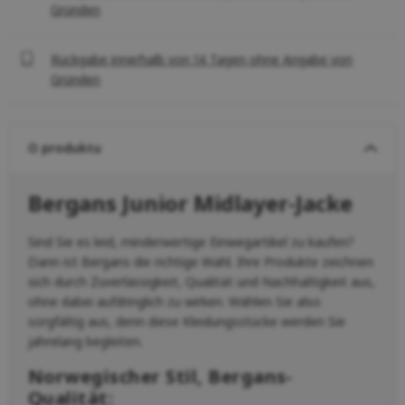
Gründen
Rückgabe innerhalb von 14 Tagen ohne Angabe von
Gründen
O produktu
Bergans Junior Midlayer-Jacke
Sind Sie es leid, minderwertige Einwegartikel zu kaufen?
Dann ist Bergans die richtige Wahl. Ihre Produkte zeichnen
sich durch Zuverlässigkeit, Qualität und Nachhaltigkeit aus,
ohne dabei aufdringlich zu wirken. Wählen Sie also
sorgfältig aus, denn diese Kleidungsstücke werden Sie
jahrelang begleiten.
Norwegischer Stil, Bergans-
Qualität: