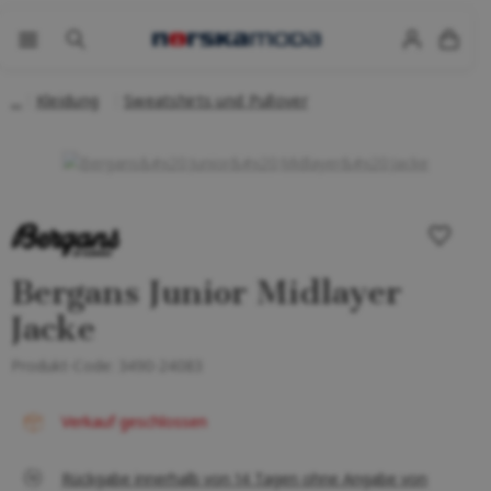
Kleidung
Sweatshirts und Pullover
Bergans Junior Midlayer
Jacke
Produkt-Code:
3490-24083
Verkauf geschlossen
Rückgabe innerhalb von 14 Tagen ohne Angabe von