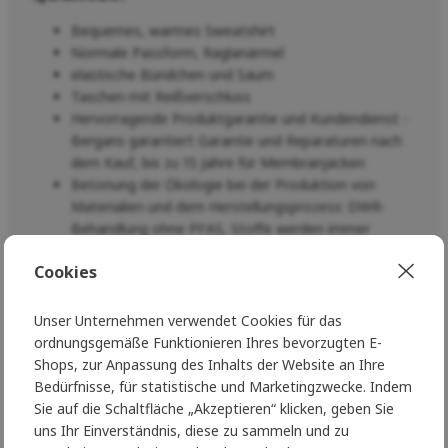
Bequemes, warmes Sweatshirt
Normale Passform, Raglanärmel
elastische Bündchen und Saum
Taschen mit Reißverschluss
Hervorragende Produktgarantie und Kundendienst -
Bergans garantiert Garantie und Reparaturen nach
dem Kauf, bis zu 15 Jahre für Membranjacken
Betonung der Ökologie bei der Produktion von
Materialien und dem Herstellungsprozess: DWR-
Behandlung ohne PFAS, Stoffe werden immer
zumindest teilweise aus recycelten Materialien
Cookies
hergestellt
Sie können sich einfach auf Bergans verlassen, genau wie
Unser Unternehmen verwendet Cookies für das
die Polarforscher und Abenteurer, für die Bergans seit 1908
ordnungsgemäße Funktionieren Ihres bevorzugten E-
Kleidung und Ausrüstung mit Liebe zur Natur herstellt.
Shops, zur Anpassung des Inhalts der Website an Ihre
Bedürfnisse, für statistische und Marketingzwecke. Indem
Parameter
Sie auf die Schaltfläche „Akzeptieren“ klicken, geben Sie
uns Ihr Einverständnis, diese zu sammeln und zu
100% recyceltes Polyester